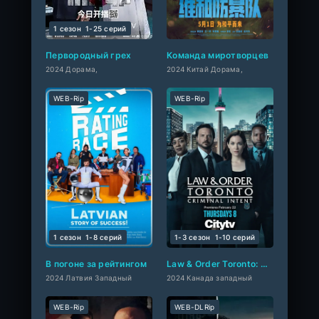
1 сезон
1-25 cерий
Первородный грех
Команда миротворцев
2024 Дорама,
2024 Китай Дорама,
WEB-Rip
WEB-Rip
1 сезон
1-8 cерий
1-3 сезон
1-10 cерий
В погоне за рейтингом
Law & Order Toronto: Criminal Intent
2024 Латвия Западный
2024 Канада западный
WEB-Rip
WEB-DLRip