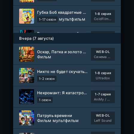
Губка Боб квадратные штаны
1-8 серия
мультфильм
ColdFilm, RuDub
1-17 сезон
Рассекреченные тайны с Дэвидом Духовны
1-18 серия
Вчера (7 августа)
ColdFilm
1-2 сезон
Оскар, Патка и золото Балтики
WEB-DL
Ночь длиною в век
Фильм
1-8 серия
Синема УС
Оригинал
1 сезон
Никто не будет скучать по нам
1-8 серия
1-538
Противостоящий небесам
Ultradox
1-2 сезон
серия
мультфильм
1 сезон
ПВА ШОУ
Некромант: Я катастрофа
1-7 серия
Король ночи
AniMy / RuChiMe
1 сезон
1-17 серия
AniMy / RuChiMe, Мир Дунхуа Аниме
1 сезон
Патруль времени
WEB-DL
Фильм мультфильм
Leff Sound
Сильнее дьявола
WEB-Rip
Фильм
Дубляж