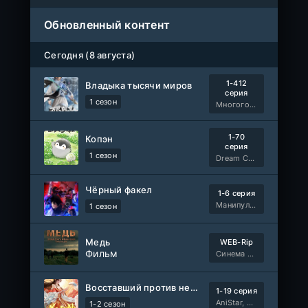
Обновленный контент
Сегодня (8 августа)
1-412
Владыка тысячи миров
серия
1 сезон
Многоголосый
1-70
Копэн
серия
1 сезон
Dream Cast, ТО Дубляжная
Чёрный факел
1-6 серия
Манипулятор
1 сезон
Медь
WEB-Rip
Фильм
Синема УС
Восставший против неба 2
1-19 серия
AniStar, AniMy / RuChiMe
1-2 сезон