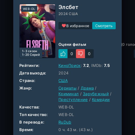
Элсбет
WEB-DL
2024 США
В избранное
Оцени фильм
(
0
голо
1-3 cезон
0
0
1-20 Серий
Рейтинги:
КиноПоиск
:
7.2
, IMDb:
7.5
Дата выхода:
2024
Страна:
США
Жанр:
Сериалы
/
Драма
/
Криминал
/
Зарубежный
/
Преступление
/
Комедии
Качества:
WEB-DL
Топ качество:
WEB-DL
В переводе:
RuDub
Время:
0 ч. 43 м. (43 м.)