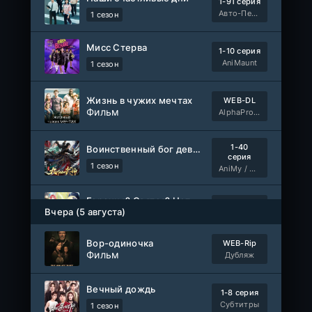
1-91 серия
Авто-Перевод
1 сезон
Мисс Стерва
1-10 серия
AniMaunt
1 сезон
Жизнь в чужих мечтах
WEB-DL
Фильм
AlphaProject
1-40
Воинственный бог девяти солнц
серия
1 сезон
AniMy / RuChiMe
Героиня? Святая? Нет, я всемогущая горничная!
1-7 серия
Вчера (5 августа)
Манипулятор, SubVost, AnimeVost
1 сезон
Вор-одиночка
WEB-Rip
Один на один: Австралия
Фильм
1-5 серия
Дубляж
Ultradox
1-4 сезон
Вечный дождь
1-8 серия
1-110
Связанные судьбой
Субтитры
1 сезон
серия