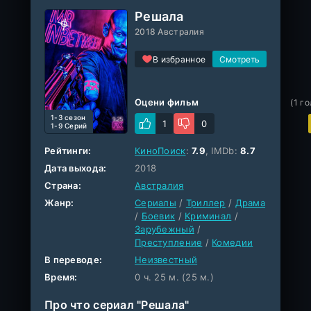
Решала
2018 Австралия
В избранное
Оцени фильм
(
1
го
1-3 cезон
1
0
1-9 Серий
Рейтинги:
КиноПоиск
:
7.9
, IMDb:
8.7
Дата выхода:
2018
Страна:
Австралия
Жанр:
Сериалы
/
Триллер
/
Драма
/
Боевик
/
Криминал
/
Зарубежный
/
Преступление
/
Комедии
В переводе:
Неизвестный
Время:
0 ч. 25 м. (25 м.)
Про что сериал "Решала"