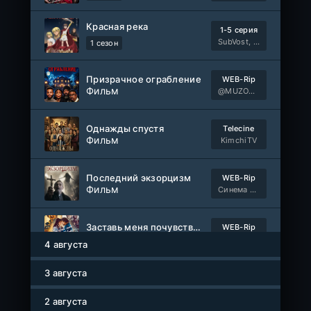
1 сезон
Мыльные оперы Турции, AlisaDirilis, Субтитры
Красная река
1-5 серия
Шатёр чародея
SubVost, Манипулятор, AnimeVost, Dream Cast
1 сезон
1-6 серия
Дубляж
1 сезон
Призрачное ограбление
WEB-Rip
Фильм
@MUZOBOZ@
Однажды спустя
Telecine
Фильм
KimchiTV
Последний экзорцизм
WEB-Rip
Фильм
Синема УС
Заставь меня почувствовать
WEB-Rip
Фильм
@MUZOBOZ@
4 августа
3 августа
Сто лет одиночества
1-7 серия
ColdFilm
1-2 сезон
2 августа