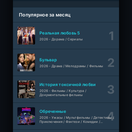
Как украсть банкомат и сойти с ума
WEB-Rip
Фильм
Синема УС
Популярное за месяц
1-58
Трепещущее сердце
серия
Реальная любовь 5
1 сезон
AveBrasil
2026 - Дорама / Сериалы
Сердцебиение драм-хорс
WEB-Rip
Фильм
Синема УС
Бульвар
2026 - Драма / Мелодрамы / Фильмы
Моё лето с «Мёртвыми»
WEB-Rip
Фильм
AlphaProject
История токсичной любви
Пробуждение источника силы
2026 - Фильмы / Культура /
1-18 серия
Документальные фильмы
AniMy / RuChiMe
1 сезон
Обреченные
Звёздные войны: Видения представляют — Девятый джедай
1-8 серия
2026 - Ужасы / Мультфильмы / Детективы /
мультфильм
AniMaunt
1 сезон
Приключения / Фэнтези / Комедии /
Триллер / Семейные / Сериалы