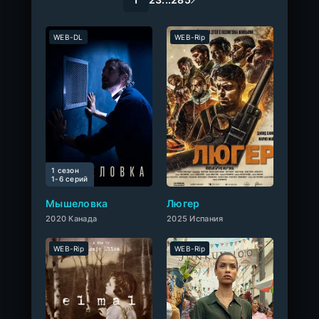
WEB-DL
WEB-Rip
1 сезон
0
1-6 cерий
Мышеловка
Люгер
2020 Канада
2025 Испания
WEB-Rip
WEB-Rip