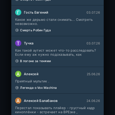
Г
Гость Евгений
03.07.26
Какое же дерьмо стали снимать... Смотреть
невозможно.
Смерть Робин Гуда
Т
Тучка
03.07.26
Как такой аутист может что-то расследовать?
Если ему аж нужно подсказывать, как
В погоне за тенями
А
Алексей
25.06.26
Приятный мультик .
Легенда о Vox Machina
А
Алексей Балабанов
24.06.26
Перестал показывать плэйер - грустный кадр
киноплёнки - встречает на ВРЕзке ,