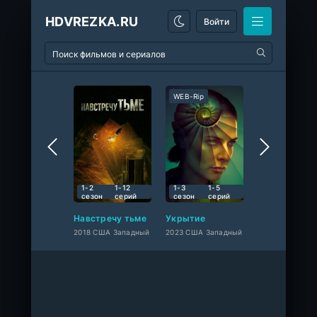
HDVREZKA.RU
Войти
WEB-Rip
WEB-Rip
10
10
10
1-2
1-12
1-3
1-5
сезон
cерий
сезон
cерий
Навстречу тьме
Укрытие
2018 США Западный
2023 США Западный