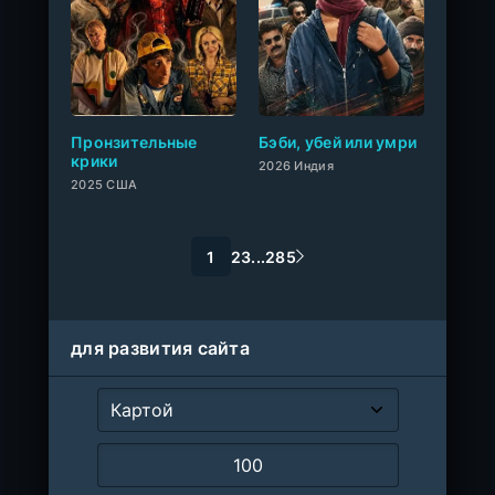
0
Пронзительные
Бэби, убей или умри
крики
2026 Индия
2025 США
1
2
3
...
285
для развития сайта