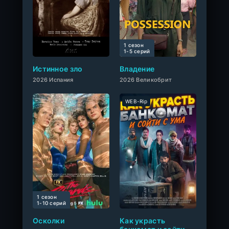
1 сезон
0
1-5 cерий
Истинное зло
Владение
2026 Испания
2026 Великобрит
WEB-Rip
1 сезон
0
1-10 cерий
Осколки
Как украсть