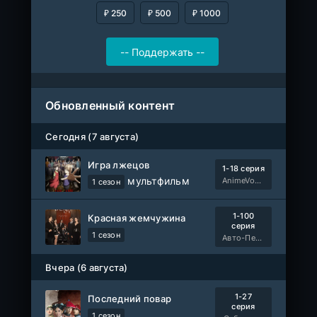
₽ 250
₽ 500
₽ 1000
Обновленный контент
Сегодня (7 августа)
Игра лжецов
1-18 серия
мультфильм
AnimeVost, Субтитры, SHIZA Project, Dream Cast, Reanimedia, AniBaza
1 сезон
1-100
Красная жемчужина
серия
1 сезон
Авто-Перевод
Вчера (6 августа)
1-27
Последний повар
серия
1 сезон