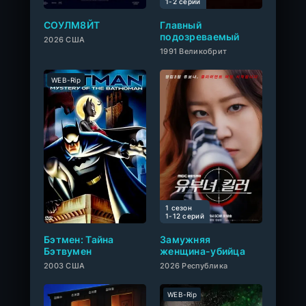
1-2 cерий
СОУЛМ8ЙТ
Главный
подозреваемый
2026 США
1991 Великобрит
WEB-Rip
1 сезон
0
1-12 cерий
Бэтмен: Тайна
Замужняя
Бэтвумен
женщина-убийца
2003 США
2026 Республика
WEB-Rip