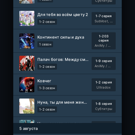
Субтитры
Для тебя во всём цвету 2
1-7 серия
SubVost, Манипулятор
1-2 сезон
1-203
Континент силы и духа
серия
1 сезон
AniMy / RuChiMe
Палач богов: Между смертным и божественным царством 2
1-9 серия
AniMy / RuChiMe
1-2 сезон
Ковчег
1-2 серия
Ultradox
1-3 сезон
Нуна, ты для меня женщина 2
1-8 серия
Субтитры
1-2 сезон
Наши счастливые дни
1-91 серия
5 августа
Авто-Перевод
1 сезон