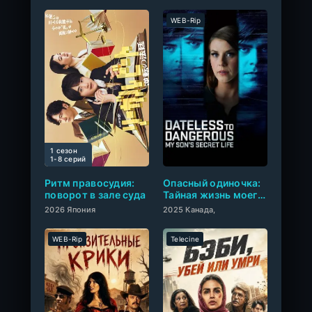
WEB-Rip
1 сезон
0
1-8 cерий
Ритм правосудия:
Опасный одиночка:
поворот в зале суда
Тайная жизнь моего
сына
2026 Япония
2025 Канада,
WEB-Rip
Telecine