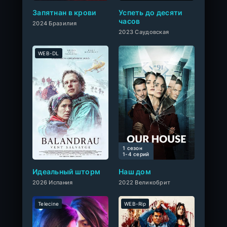
Запятнан в крови
Успеть до десяти
часов
2024 Бразилия
2023 Саудовская
WEB-DL
1 сезон
0
1-4 cерий
Идеальный шторм
Наш дом
2026 Испания
2022 Великобрит
Telecine
WEB-Rip