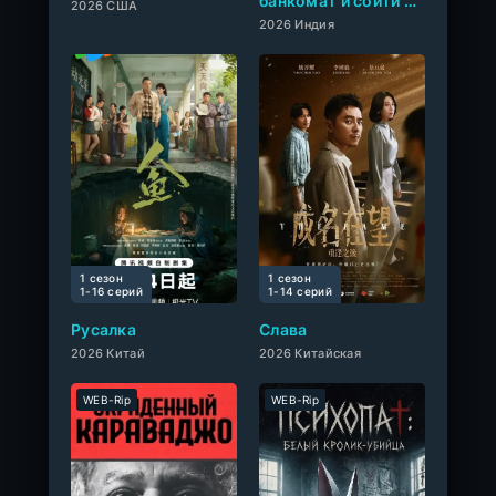
банкомат и сойти с
2026 США
ума
2026 Индия
1 сезон
1 сезон
0
1-16 cерий
1-14 cерий
Русалка
Слава
2026 Китай
2026 Китайская
WEB-Rip
WEB-Rip