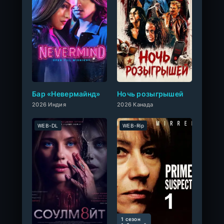
0
Бар «Невермайнд»
Ночь розыгрышей
2026 Индия
2026 Канада
WEB-DL
WEB-Rip
1 сезон
0