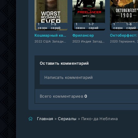
1
1-5
1
1-7
1
1-6
сезон
cерий
сезон
cерий
сезон
cерий
Кошмарный квартирант
Фрилансер
2022 США Западный
2023 Индия Западный
Оставить комментарий
Написать комментарий
Всего комментариев
0
Главная
»
Сериалы
» Пико-да Неблина