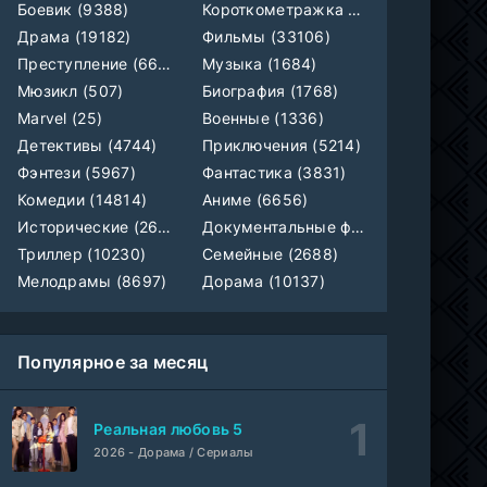
Боевик (9388)
Короткометражка (699)
Пробуждение источника силы
1-18 серия
Драма (19182)
Фильмы (33106)
AniMy / RuChiMe
1 сезон
Преступление (6609)
Музыка (1684)
Мюзикл (507)
Биография (1768)
Звёздные войны: Видения представляют — Девятый джедай
1-8 серия
Marvel (25)
Военные (1336)
мультфильм
AniMaunt
1 сезон
Детективы (4744)
Приключения (5214)
Фэнтези (5967)
Фантастика (3831)
Смотрите, почтальон идёт
WEB-Rip
Комедии (14814)
Аниме (6656)
Фильм
Синема УС
Исторические (2658)
Документальные фильмы (1923)
Триллер (10230)
Семейные (2688)
1-188
Несравненный боевой дух
серия
Мелодрамы (8697)
Дорама (10137)
1 сезон
ПВА ШОУ
1670
1-8 серия
Популярное за месяц
Movie Dubbing
1-3 сезон
Жестокая месть: экономка, отказавшаяся от своего лица
Реальная любовь 5
1-3 серия
Субтитры
1 сезон
2026 - Дорама / Сериалы