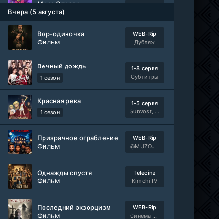
Мисс Стерва
1-10 серия
Вчера (5 августа)
AniMaunt
1 сезон
Вор-одиночка
WEB-Rip
Жизнь в чужих мечтах
Фильм
WEB-DL
Дубляж
Фильм
AlphaProject
Вечный дождь
1-8 серия
1-40
Воинственный бог девяти солнц
Субтитры
1 сезон
серия
1 сезон
AniMy / RuChiMe
Красная река
1-5 серия
Героиня? Святая? Нет, я всемогущая горничная!
SubVost, Манипулятор, AnimeVost, Dream Cast
1 сезон
1-7 серия
Манипулятор, SubVost, AnimeVost
1 сезон
Призрачное ограбление
WEB-Rip
Фильм
Один на один: Австралия
@MUZOBOZ@
1-5 серия
Ultradox
1-4 сезон
Однажды спустя
Telecine
Фильм
KimchiTV
1-110
Связанные судьбой
серия
1 сезон
Мыльные оперы Турции, AlisaDirilis, Субтитры
Последний экзорцизм
WEB-Rip
Фильм
Синема УС