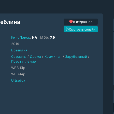
Неблина
В избранное
Смотреть онлайн
КиноПоиск
:
NA
, IMDb:
7.9
2019
Бразилия
Сериалы
/
Драма
/
Криминал
/
Зарубежный
/
Преступление
WEB-Rip
WEB-Rip
Ultradox