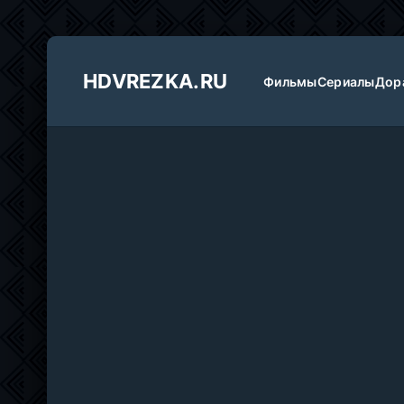
HDVREZKA.RU
Фильмы
Сериалы
Дор