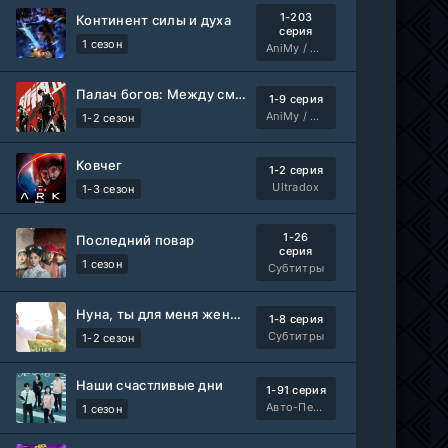
1-203
Континент силы и духа
серия
1 сезон
AniMy / RuChiMe
Палач богов: Между смертным и божественным царством 2
1-9 серия
AniMy / RuChiMe
1-2 сезон
Ковчег
1-2 серия
Ultradox
1-3 сезон
1-26
Последний повар
серия
1 сезон
Субтитры
Нуна, ты для меня женщина 2
1-8 серия
Субтитры
1-2 сезон
Наши счастливые дни
1-91 серия
Авто-Перевод
1 сезон