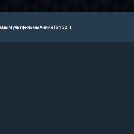
амы
Мультфильмы
Аниме
Топ 32 :)