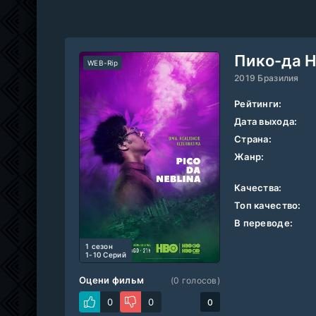
Пико-да 
WEB-Rip
2019 Бразилия
Рейтинги:
Дата выхода:
Страна:
Жанр:
Качества:
Топ качество:
В переводе:
1 cезон
1-10 Серий
Оцени фильм
(
0
голосов)
0
0
0