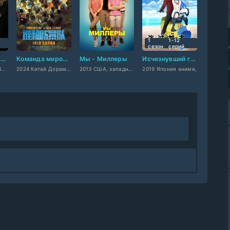
1
1-12
сезон
cерий
Октоберфест: Пиво и кровь
Команда миротворцев
Мы - Миллеры
Исчезнувший город
2020 Германия, Западный
2024 Китай Дорама,
2013 США, западный
2019 Япония аниме,