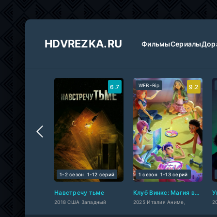
HDVREZKA.RU
Фильмы
Сериалы
Дор
WEB-Rip
6.7
9.2
1-2 сезон
1-12 cерий
1 сезон
1-13 cерий
Навстречу тьме
Клуб Винкс: Магия возвращается
У
2018 США Западный
2025 Италия Аниме,
2