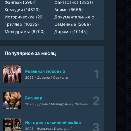
Фэнтези (5967)
Фантастика (3831)
1-92
Наши счастливые дни
Комедии (14823)
Аниме (6655)
серия
1 сезон
Исторические (2658)
Документальные фильмы (1923)
Авто-Перевод
Триллер (10232)
Семейные (2689)
1-28
Последний повар
Мелодрамы (8700)
Дорама (10145)
серия
1 сезон
Субтитры
Популярное за месяц
Шугар
1-8 серия
ColdFilm
1-2 сезон
Реальная любовь 5
Свидания с Элис Перес
1-9 серия
2026 - Дорама / Сериалы
AniMaunt
1 сезон
Йоне, иногда
WEB-Rip
Бульвар
Фильм
@MUZOBOZ@
2026 - Драма / Мелодрамы / Фильмы
Лекция
WEB-Rip
Фильм
@MUZOBOZ@
История токсичной любви
2026 - Фильмы / Культура /