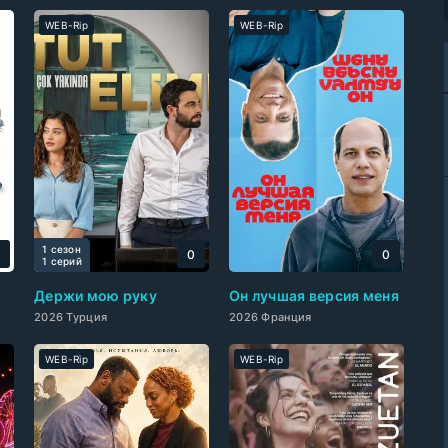
WEB-Rip
WEB-Rip
1 сезон
0
0
0
1 cерий
Держи мою руку
Он лучшая версия меня
2026 Турция
2026 Франция
WEB-Rip
WEB-Rip