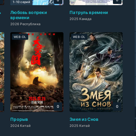
1-10 cерий
ь
Любовь вопреки
Патруль времени
времени
2025 Канада
2026 Республика
WEB-DL
WEB-DL
0
0
0
Прорыв
Змея из Снов
2024 Китай
2025 Китай