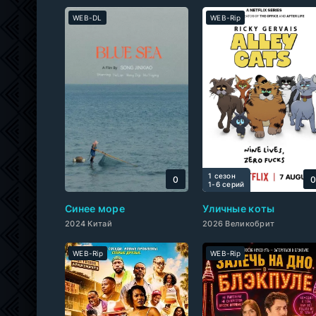
WEB-DL
WEB-Rip
1 сезон
0
1-6 cерий
Синее море
Уличные коты
2024 Китай
2026 Великобрит
WEB-Rip
WEB-Rip