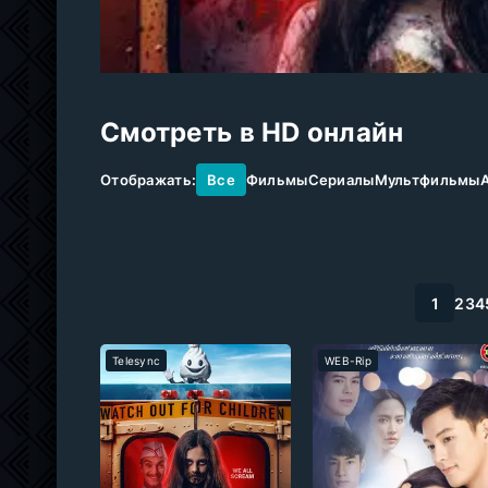
Смотреть в HD онлайн
Отображать:
Все
Фильмы
Сериалы
Мультфильмы
1
2
3
4
Telesync
WEB-Rip