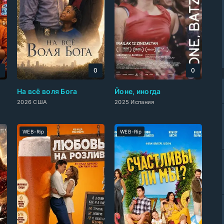
0
0
0
На всё воля Бога
Йоне, иногда
2026 США
2025 Испания
WEB-Rip
WEB-Rip