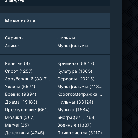
1-22 сезон
4 августа
Власть в ночном городе. Книга третья: Юность Кэнена
1-8 серия
Меню сайта
ColdFilm
1-5 сезон
Правила моей кухни
Сериалы
Фильмы
1-9 серия
Влад Дорф
1-15 сезон
Аниме
Мультфильмы
Ленин
Telecine
Религия (8)
Криминал (6612)
Фильм
KimchiTV
Спорт (1257)
Культура (1865)
Зарубежный (33179)
Сериалы (20215)
Счастливы ли мы?
WEB-Rip
Ужасы (5574)
Мультфильмы (4133)
Фильм
Синема УС
Боевик (9394)
Короткометражка (700)
Драма (19183)
Фильмы (33124)
Любовь на розлив
WEB-Rip
Фильм
@MUZOBOZ@
Преступление (6612)
Музыка (1684)
Мюзикл (507)
Биография (1768)
Marvel (25)
Военные (1337)
Ольмо
WEB-Rip
Фильм
@MUZOBOZ@
Детективы (4745)
Приключения (5217)