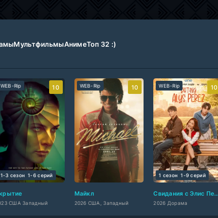
амы
Мультфильмы
Аниме
Топ 32 :)
WEB-Rip
WEB-Rip
WEB-Rip
10
10
10
1-3 сезон
1-6 cерий
1 сезон
1-9 cерий
крытие
Майкл
Свидания с Элис
023 США Западный
2026 США, Западный
2026 Дорама