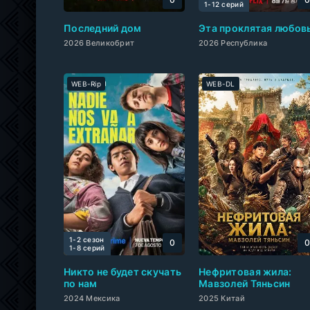
1-12 cерий
Последний дом
Эта проклятая любов
2026 Великобрит
2026 Республика
WEB-Rip
WEB-DL
1-2 сезон
0
1-8 cерий
Никто не будет скучать
Нефритовая жила:
по нам
Мавзолей Тяньсин
2024 Мексика
2025 Китай