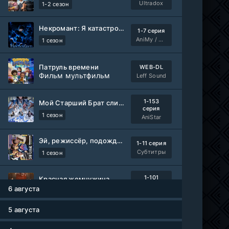
Ultradox
1-2 сезон
Некромант: Я катастрофа
1-7 серия
AniMy / RuChiMe
1 сезон
Патруль времени
WEB-DL
Фильм мультфильм
Leff Sound
1-153
Мой Старший Брат слишком стабилен
серия
1 сезон
AniStar
Эй, режиссёр, подождите!
1-11 серия
Субтитры
1 сезон
1-101
Красная жемчужина
серия
6 августа
1 сезон
Авто-Перевод
5 августа
Древние пришельцы
1-8 серия
Влад Дорф