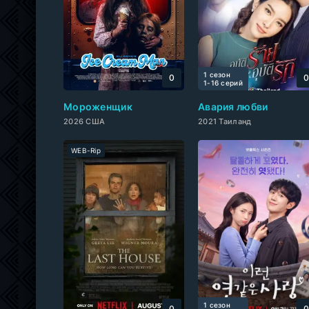
1 сезон
0
1-16 cерий
Мороженщик
Авария любви
2026 США
2021 Таиланд
WEB-Rip
1 сезон
0