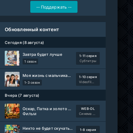
Обновленный контент
Сегодня (8 августа)
Завтра будет лучше
1-11 серия
Субтитры
1 сезон
Моя жизнь с мальчиками Уолтер
1-10 серия
Videofilm Int
1-3 сезон
Вчера (7 августа)
Оскар, Патка и золото Балтики
WEB-DL
Фильм
Синема УС
Никто не будет скучать по нам
1-8 серия