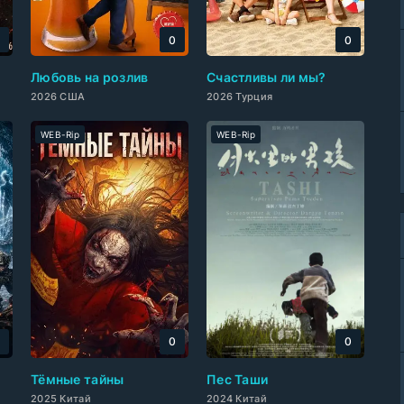
0
0
0
Любовь на розлив
Счастливы ли мы?
2026 США
2026 Турция
WEB-Rip
WEB-Rip
0
0
0
Тёмные тайны
Пес Таши
2025 Китай
2024 Китай