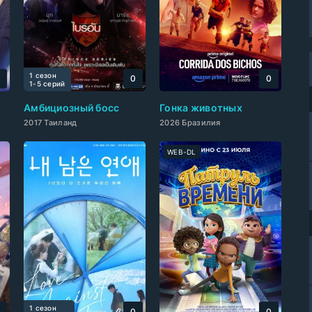
1 сезон
0
0
0
1-5 cерий
Амбициозный босс
Гонка животных
2017 Таиланд
2026 Бразилия
WEB-DL
1 сезон
0
0
0