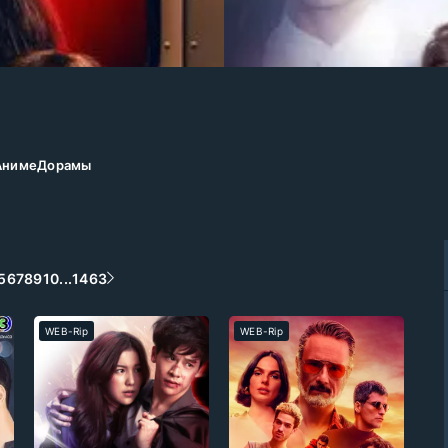
Аниме
Дорамы
5
6
7
8
9
10
...
1463
WEB-Rip
WEB-Rip