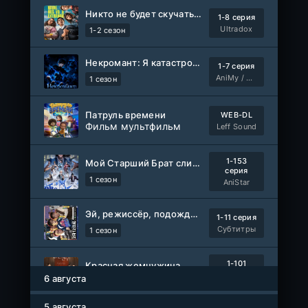
Никто не будет скучать по нам
1-8 серия
Ultradox
1-2 сезон
Некромант: Я катастрофа
1-7 серия
AniMy / RuChiMe
1 сезон
Патруль времени
WEB-DL
Фильм мультфильм
Leff Sound
1-153
Мой Старший Брат слишком стабилен
серия
1 сезон
AniStar
Эй, режиссёр, подождите!
1-11 серия
Субтитры
1 сезон
1-101
Красная жемчужина
серия
6 августа
1 сезон
Авто-Перевод
5 августа