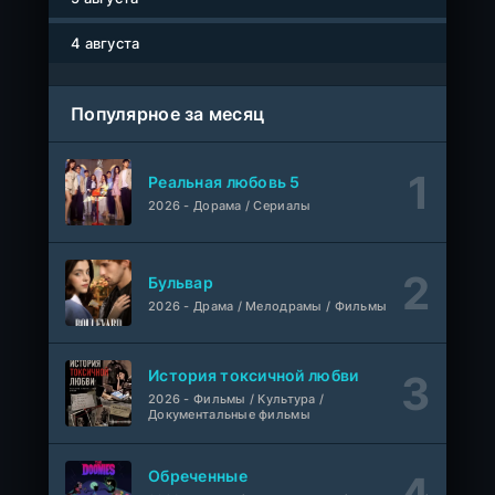
Древние пришельцы
1-8 серия
Влад Дорф
1-22 сезон
4 августа
Власть в ночном городе. Книга третья: Юность Кэнена
1-8 серия
Популярное за месяц
ColdFilm
1-5 сезон
Правила моей кухни
1-9 серия
Реальная любовь 5
Влад Дорф
1-15 сезон
2026 - Дорама / Сериалы
Ленин
Telecine
Фильм
KimchiTV
Бульвар
2026 - Драма / Мелодрамы / Фильмы
Счастливы ли мы?
WEB-Rip
Фильм
Синема УС
История токсичной любви
2026 - Фильмы / Культура /
Любовь на розлив
WEB-Rip
Документальные фильмы
Фильм
@MUZOBOZ@
Обреченные
Ольмо
WEB-Rip