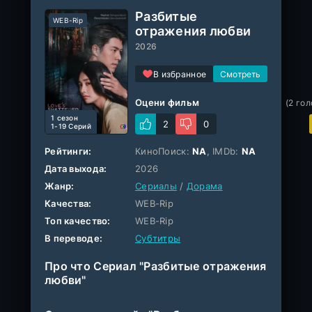
Разбитые
WEB-Rip
отражения любви
2026
В избранное
Оцени фильм
(
2
гол
1 cезон
2
0
1-19 Серий
Рейтинги:
КиноПоиск:
NA
, IMDb:
NA
Дата выхода:
2026
Жанр:
Сериалы
/
Дорама
Качества:
WEB-Rip
Топ качество:
WEB-Rip
В переводе:
Субтитры
Про что Сериал "Разбитые отражения
любви"