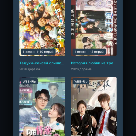
1 сезон
1-10 cерий
1 сезон
1-3 cерий
Тацуки-сенсей слишком милый!
История любви из трех стран
2026 дорама
2026 дорама
WEB-Rip
WEB-Rip