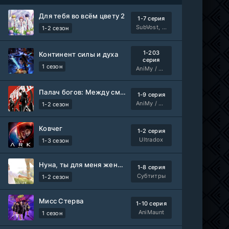
Авто-Перевод
Для тебя во всём цвету 2
1-7 серия
Древние пришельцы
1-8 серия
SubVost, Манипулятор
1-2 сезон
Влад Дорф
1-22 сезон
1-203
Континент силы и духа
Власть в ночном городе. Книга третья: Юность Кэнена
серия
1-8 серия
1 сезон
AniMy / RuChiMe
ColdFilm
1-5 сезон
Палач богов: Между смертным и божественным царством 2
1-9 серия
Правила моей кухни
1-9 серия
AniMy / RuChiMe
1-2 сезон
Влад Дорф
1-15 сезон
Ковчег
1-2 серия
Ленин
Telecine
Ultradox
1-3 сезон
Фильм
KimchiTV
Нуна, ты для меня женщина 2
1-8 серия
Счастливы ли мы?
WEB-Rip
Субтитры
1-2 сезон
Фильм
Синема УС
Мисс Стерва
1-10 серия
Любовь на розлив
WEB-Rip
AniMaunt
1 сезон
Фильм
@MUZOBOZ@