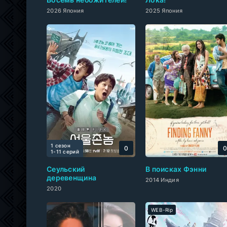
2026 Япония
2025 Япония
1 сезон
0
1-11 cерий
Сеульский
В поисках Фэнни
деревенщина
2014 Индия
2020
WEB-Rip