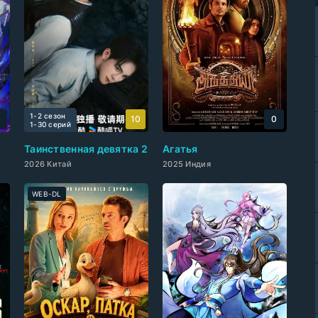
1-2 сезон
0
10
0
1-30 cерий
Таинственная девятка 2
Агатья
2026 Китай
2025 Индия
WEB-DL