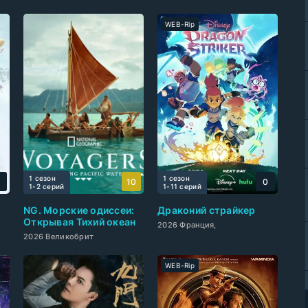
WEB-Rip
1 сезон
1 сезон
0
10
0
1-2 cерий
1-11 cерий
NG. Морские одиссеи:
Драконий страйкер
Открывая Тихий океан
2026 Франция,
2026 Великобрит
WEB-Rip