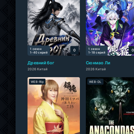
1 сезон
1 сезон
0
1-40 cерий
1-18 cерий
Древний бог
Сюнмао Ли
2026 Китай
2026 Китай
WEB-Rip
WEB-DL