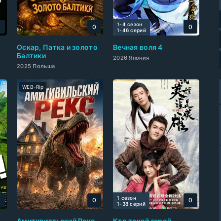
1-4 сезон
0
0
0
1-46 cерий
Оскар, Патка и золото
Вечная воля 4
Балтики
2026 Япония
2025 Польша
WEB-Rip
1 сезон
0
0
0
1-38 cерий
Амитивилльский Рекс
Кто такой герой