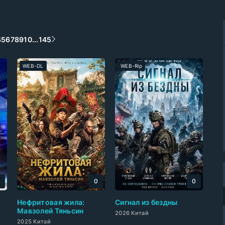
4
5
6
7
8
9
10
...
145
WEB-DL
WEB-Rip
0
0
0
Нефритовая жила:
Cигнал из бездны
Мавзолей Тяньсин
2026 Китай
2025 Китай