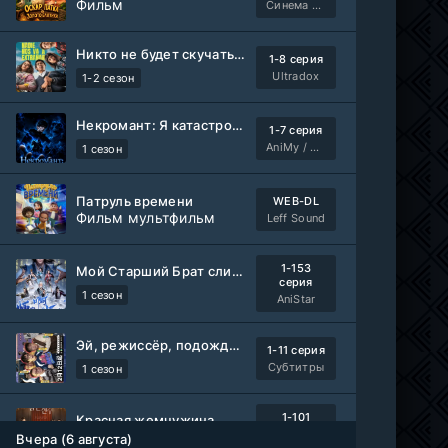
Фильм
Синема УС
Никто не будет скучать по нам
1-8 серия
Ultradox
1-2 сезон
Некромант: Я катастрофа
1-7 серия
AniMy / RuChiMe
1 сезон
Патруль времени
WEB-DL
Фильм мультфильм
Leff Sound
1-153
Мой Старший Брат слишком стабилен
серия
1 сезон
AniStar
Эй, режиссёр, подождите!
1-11 серия
Субтитры
1 сезон
1-101
Красная жемчужина
серия
Вчера (6 августа)
1 сезон