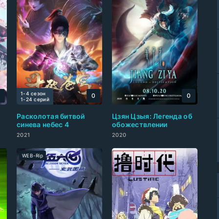
1-4 сезон
0
0
0
1-24 cерий
Расколотая битвой
Цзян Цзыя: Легенда об
синева небес 4
обожествлении
2021
2020
WEB-Rip