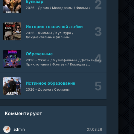
Бульвар
Игра лжецов
1-18 серия
2026 - Драма / Мелодрамы / Фильмы
мультфильм
AnimeVost, Субтитры, SHIZA Project, Dream Cast, Reanimedia, AniBaza
1 сезон
История токсичной любви
2026 - Фильмы / Культура /
Документальные фильмы
Обреченные
2026 - Ужасы / Мультфильмы / Детективы /
Приключения / Фэнтези / Комедии /
Триллер / Семейные / Сериалы
Истинное образование
2026 - Дорама / Сериалы
Комментируют
admin
07.08.26