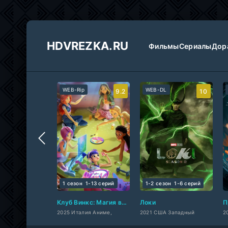
HDVREZKA.RU
Фильмы
Сериалы
Дор
WEB-Rip
WEB-DL
9.2
10
1 сезон
1-13 cерий
1-2 сезон
1-6 cерий
Клуб Винкс: Магия возвращается
Локи
П
2025 Италия Аниме,
2021 США Западный
2