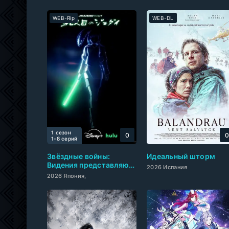
WEB-Rip
WEB-DL
1 сезон
0
1-8 cерий
Звёздные войны:
Идеальный шторм
Видения представляют
2026 Испания
— Девятый джедай
2026 Япония,