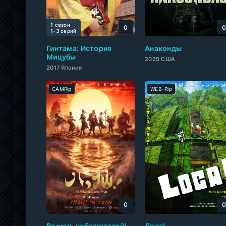
1 сезон
0
1-3 cерий
Гинтама: История
Анаконды
Мицубы
2025 США
2017 Япония
CAMRip
WEB-Rip
0
Восемь небожителей!
Лока!