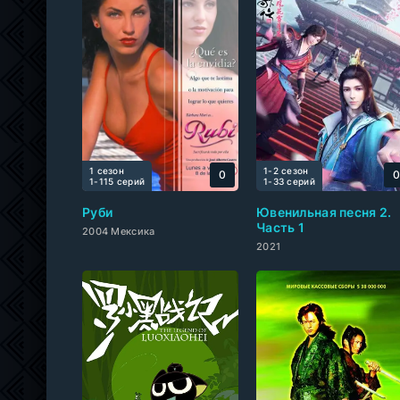
1 сезон
1-2 сезон
0
1-115 cерий
1-33 cерий
Руби
Ювенильная песня 2.
Часть 1
2004 Мексика
2021