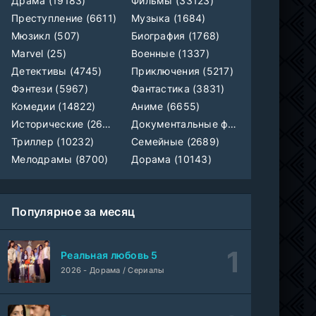
Драма (19183)
Фильмы (33123)
Лекция
WEB-Rip
Преступление (6611)
Музыка (1684)
Фильм
@MUZOBOZ@
Мюзикл (507)
Биография (1768)
Marvel (25)
Военные (1337)
1-411
Владыка тысячи миров
Детективы (4745)
Приключения (5217)
серия
1 сезон
Многоголосый
Фэнтези (5967)
Фантастика (3831)
Комедии (14822)
Аниме (6655)
WEB-
Везунчик
Исторические (2658)
Документальные фильмы (1923)
DLRip
Фильм
Неофициальный, Dragon Money Studio
Триллер (10232)
Семейные (2689)
Мелодрамы (8700)
Дорама (10143)
Укрытие
1-6 серия
ColdFilm
1-3 сезон
Популярное за месяц
Отверженная святая и её гастрономическое путешествие в другом мире
1-5 серия
Субтитры, AniDUB, Dream Cast, AnimeVost, SHIZA Project
1 сезон
Реальная любовь 5
2026 - Дорама / Сериалы
Монстрик Карамелька
1-6 серия
Манипулятор, SubVost, AnimeVost, FumoDub
1 сезон