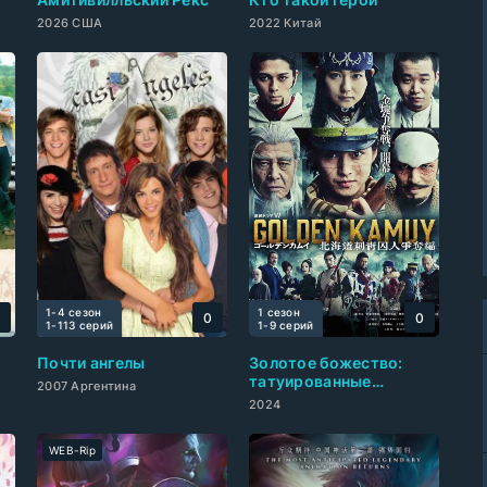
2026 США
2022 Китай
1-4 сезон
1 сезон
0
0
0
1-113 cерий
1-9 cерий
Почти ангелы
Золотое божество:
татуированные
2007 Аргентина
заключенные Хоккайдо
2024
WEB-Rip