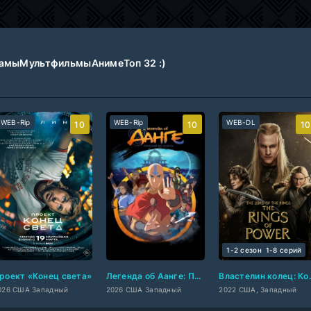
амы
Мультфильмы
Аниме
Топ 32 :)
WEB-Rip
WEB-Rip
WEB-DL
10
10
10
1-2 сезон
1-8 cерий
роект «Конец света»
Легенда об Аанге: Последний маг воздуха
Властелин
026 США Западный
2026 США Западный
2022 США, Западный