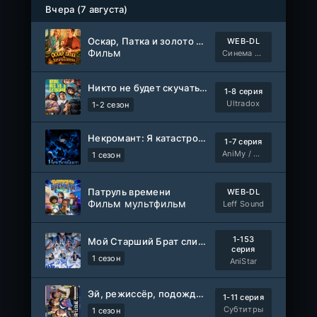
Вчера (7 августа)
Оскар, Патка и золото Балтики
WEB-DL
Фильм
Синема УС
Никто не будет скучать по нам
1-8 серия
Ultradox
1-2 сезон
Некромант: Я катастрофа
1-7 серия
AniMy / RuChiMe
1 сезон
Патруль времени
WEB-DL
Фильм мультфильм
Leff Sound
1-153
Мой Старший Брат слишком стабилен
серия
1 сезон
AniStar
Эй, режиссёр, подождите!
1-11 серия
Субтитры
1 сезон