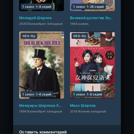
1 сезон
1-8 cерий
1 сезон
1-26 cерий
Молодой Шерлок
Великий детектив Холмс
2026 Великобрит Западный
1984 аниме,
WEB-Rip
WEB-Rip
1 сезон
1-6 cерий
1 сезон
1-8 cерий
Мемуары Шерлока Холмса
Мисс Шерлок
1994 Великобрит западный
2018 Япония западный
Оставить комментарий