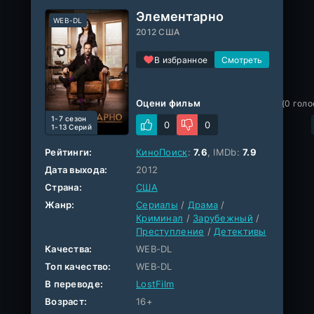
Элементарно
WEB-DL
2012 США
В избранное
Оцени фильм
(
0
голо
1-7 cезон
0
0
1-13 Серий
Рейтинги:
КиноПоиск
:
7.6
, IMDb:
7.9
Дата выхода:
2012
Страна:
США
Жанр:
Сериалы
/
Драма
/
Криминал
/
Зарубежный
/
Преступление
/
Детективы
Качества:
WEB-DL
Топ качество:
WEB-DL
В переводе:
LostFilm
Возраст:
16+