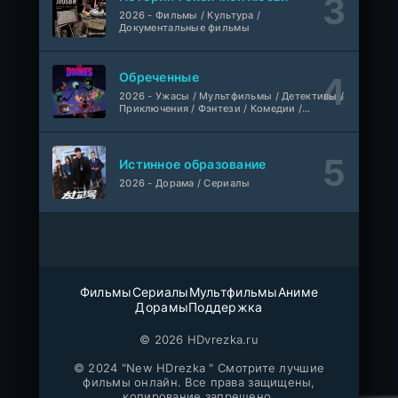
2026 - Фильмы / Культура /
Любовь на розлив
WEB-Rip
Документальные фильмы
Фильм
@MUZOBOZ@
Обреченные
Ольмо
WEB-Rip
2026 - Ужасы / Мультфильмы / Детективы /
Фильм
@MUZOBOZ@
Приключения / Фэнтези / Комедии /
Триллер / Семейные / Сериалы
1-92
Наши счастливые дни
серия
Истинное образование
1 сезон
Авто-Перевод
2026 - Дорама / Сериалы
1-28
Последний повар
серия
1 сезон
Субтитры
Шугар
1-8 серия
Фильмы
Сериалы
Мультфильмы
Аниме
ColdFilm
Дорамы
Поддержка
1-2 сезон
© 2026 HDvrezka.ru
Свидания с Элис Перес
1-9 серия
© 2024 "New HDrezka " Смотрите лучшие
AniMaunt
1 сезон
фильмы онлайн. Все права защищены,
копирование запрещено.