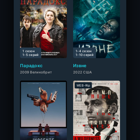
1 сезон
1-4 сезон
10
1-5 cерий
1-10 cерий
Парадокс
Извне
2009 Великобрит
2022 США
WEB-Rip