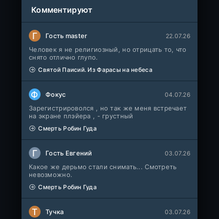
Комментируют
Г
Гость master
22.07.26
Человек я не религиозный, но отрицать то, что
снято отлично глупо.
Святой Паисий. Из Фарасы на небеса
Ф
Фокус
04.07.26
Зарегистрироволся , но так же меня встречает
на экране плэйера , - грустный
Смерть Робин Гуда
Г
Гость Евгений
03.07.26
Какое же дерьмо стали снимать... Смотреть
невозможно.
Смерть Робин Гуда
Т
Тучка
03.07.26