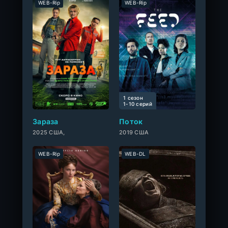
WEB-Rip
WEB-Rip
1 сезон
10
1-10 cерий
Зараза
Поток
2025 США,
2019 США
WEB-Rip
WEB-DL