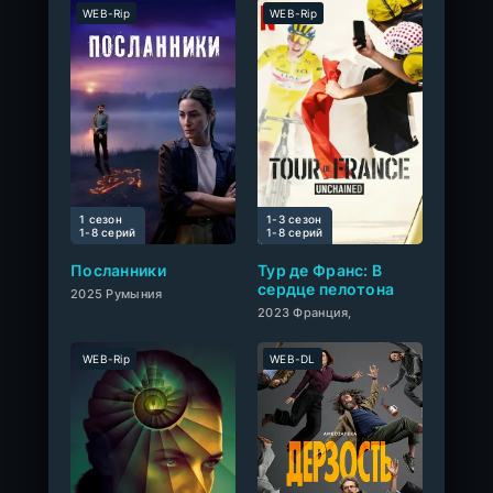
WEB-Rip
WEB-Rip
1 сезон
1-3 сезон
0
1-8 cерий
1-8 cерий
Посланники
Тур де Франс: В
сердце пелотона
2025 Румыния
2023 Франция,
WEB-Rip
WEB-DL