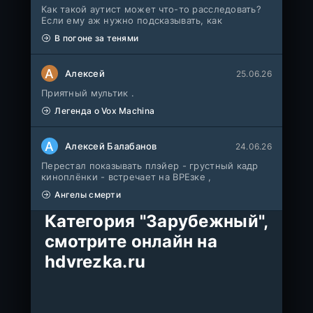
Как такой аутист может что-то расследовать?
Если ему аж нужно подсказывать, как
В погоне за тенями
А
Алексей
25.06.26
Приятный мультик .
Легенда о Vox Machina
А
Алексей Балабанов
24.06.26
Перестал показывать плэйер - грустный кадр
киноплёнки - встречает на ВРЕзке ,
Ангелы смерти
Категория "Зарубежный",
смотрите онлайн на
hdvrezka.ru