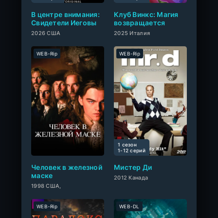
В центре внимания:
Клуб Винкс: Магия
Свидетели Иеговы
возвращается
2026 США
2025 Италия
WEB-Rip
WEB-Rip
1 сезон
0
1-12 cерий
Человек в железной
Мистер Ди
маске
2012 Канада
1998 США,
WEB-Rip
WEB-DL