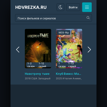
HDVREZKA.RU
Войти
WEB-Rip
WEB-Rip
9.2
10
10
1-2
1-12
1
1-13
1-3
1-5
сезон
cерий
сезон
cерий
сезон
cер
Навстречу тьме
Клуб Винкс: Магия возвращается
Укрытие
2018 США Западный
2025 Италия Аниме,
2023 США Запа