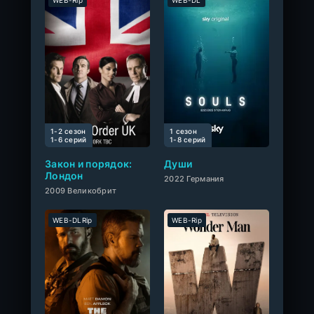
WEB-Rip
WEB-DL
1-2 сезон
1 сезон
0
1-6 cерий
1-8 cерий
Закон и порядок:
Души
Лондон
2022 Германия
2009 Великобрит
WEB-DLRip
WEB-Rip