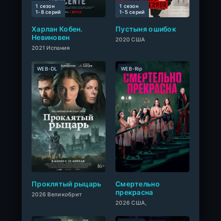
1 сезон
1 сезон
0
1-8 cерий
1-5 cерий
Харлан Кобен.
Пустыня ошибок
Невиновен
2020 США
2021 Испания
WEB-DL
WEB-Rip
0
Проклятый рыцарь
Смертельно
прекрасна
2026 Великобрит
2026 США,