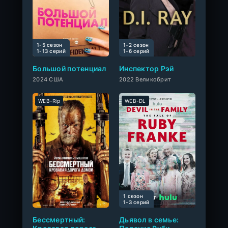
1-5 сезон
1-2 сезон
0
1-13 cерий
1-6 cерий
Большой потенциал
Инспектор Рэй
2024 США
2022 Великобрит
WEB-Rip
WEB-DL
1 сезон
0
1-3 cерий
Бессмертный:
Дьявол в семье: