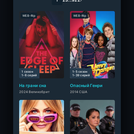
WEB-Rip
WEB-Rip
1 сезон
1-5 сезон
0
1-6 cерий
1-39 cерий
На грани сна
Опасный Генри
2024 Великобрит
2014 США