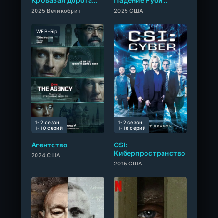
Кровавая дорога
Падение Руби
домой
Франке
2025 Великобрит
2025 США
WEB-Rip
1-2 сезон
1-2 сезон
0
1-10 cерий
1-18 cерий
Агентство
CSI:
Киберпространство
2024 США
2015 США