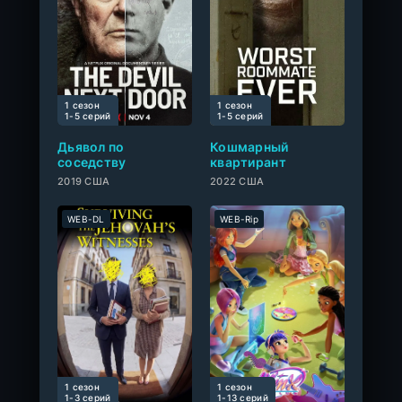
1 сезон
1 сезон
0
1-5 cерий
1-5 cерий
Дьявол по
Кошмарный
соседству
квартирант
2019 США
2022 США
WEB-DL
WEB-Rip
1 сезон
1 сезон
9.2
1-3 cерий
1-13 cерий