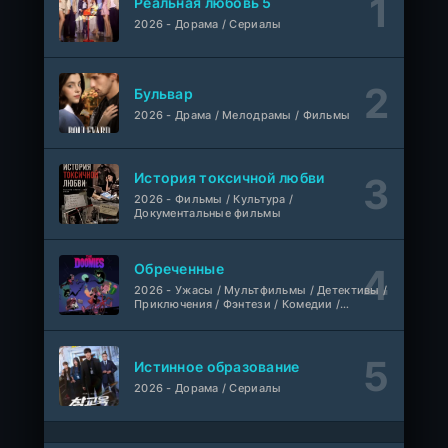
Реальная любовь 5
серия
1 сезон
2026 - Дорама / Сериалы
AniMy / RuChiMe
Героиня? Святая? Нет, я всемогущая горничная!
1-7 серия
Бульвар
Манипулятор, SubVost, AnimeVost
1 сезон
2026 - Драма / Мелодрамы / Фильмы
Один на один: Австралия
1-5 серия
Ultradox
1-4 сезон
История токсичной любви
2026 - Фильмы / Культура /
Документальные фильмы
1-110
Связанные судьбой
серия
1 сезон
Мыльные оперы Турции, AlisaDirilis, Субтитры
Обреченные
Шатёр чародея
2026 - Ужасы / Мультфильмы / Детективы /
1-6 серия
Приключения / Фэнтези / Комедии /
Дубляж
1 сезон
Триллер / Семейные / Сериалы
Истинное образование
2026 - Дорама / Сериалы