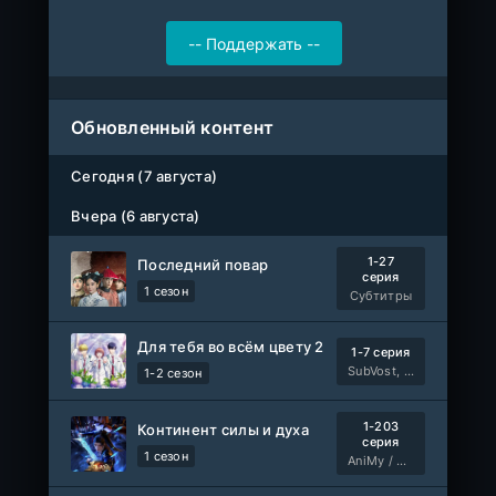
Обновленный контент
Сегодня (7 августа)
Вчера (6 августа)
1-27
Последний повар
серия
1 сезон
Субтитры
Для тебя во всём цвету 2
1-7 серия
SubVost, Манипулятор
1-2 сезон
1-203
Континент силы и духа
серия
1 сезон
AniMy / RuChiMe