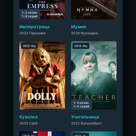
1-2 сезон
6.7
1-6 cерий
Императрица
Мумия
2022 Германия
2026 Ирландия,
WEB-Rip
WEB-Rip
1-3 сезон
0
1-4 cерий
Куколка
Учительница
2025 США
2022 Великобрит