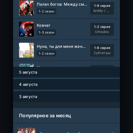
Палач богов: Между смертным и божественным царством 2
1-9 серия
AniMy / RuChiMe
1-2 сезон
Ковчег
1-2 серия
Ultradox
1-3 сезон
Нуна, ты для меня женщина 2
1-8 серия
Субтитры
1-2 сезон
Наши счастливые дни
1-91 серия
5 августа
Авто-Перевод
1 сезон
4 августа
Мисс Стерва
1-10 серия
AniMaunt
1 сезон
3 августа
Жизнь в чужих мечтах
WEB-DL
Популярное за месяц
Фильм
AlphaProject
1-40
Воинственный бог девяти солнц