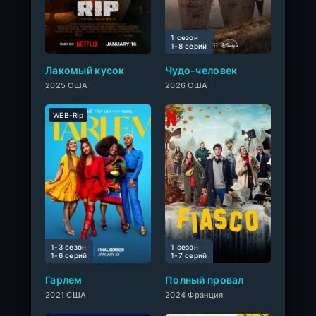
1 сезон
0
1-8 cерий
Лакомый кусок
Чудо-человек
2025 США
2026 США
WEB-Rip
1-3 сезон
1 сезон
0
1-6 cерий
1-7 cерий
Гарлем
Полный провал
2021 США
2024 Франция