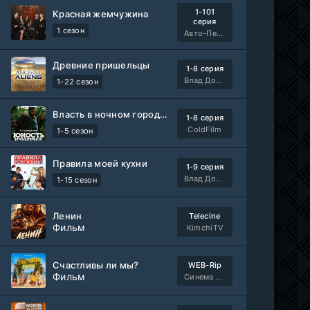
1-101
Красная жемчужина
серия
1 сезон
Авто-Перевод
Древние пришельцы
1-8 серия
Влад Дорф
1-22 сезон
Власть в ночном городе. Книга третья: Юность Кэнена
1-8 серия
ColdFilm
1-5 сезон
Правила моей кухни
1-9 серия
Влад Дорф
1-15 сезон
Ленин
Telecine
Фильм
KimchiTV
Счастливы ли мы?
WEB-Rip
Фильм
Синема УС