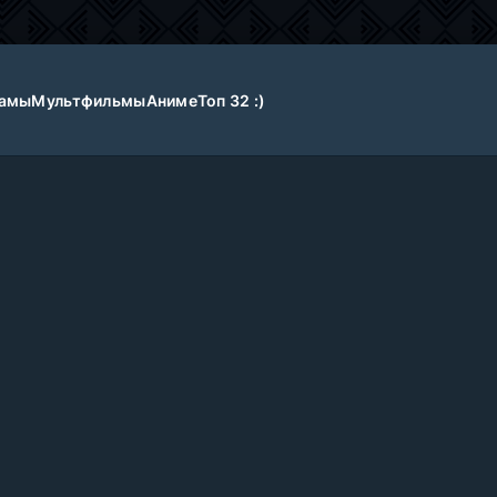
амы
Мультфильмы
Аниме
Топ 32 :)