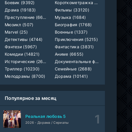
Манипулятор, SubVost, AnimeVost, FumoDub
Боевик (9392)
Короткометражка (700)
1 сезон
Драма (19183)
Фильмы (33120)
Игра лжецов
Преступление (6609)
Музыка (1684)
1-18 серия
мультфильм
AnimeVost, Субтитры, SHIZA Project, Dream Cast, Reanimedia, AniBaza
1 сезон
Мюзикл (507)
Биография (1768)
Marvel (25)
Военные (1337)
Детективы (4744)
Приключения (5215)
Фэнтези (5967)
Фантастика (3831)
Комедии (14821)
Аниме (6655)
Исторические (2658)
Документальные фильмы (1923)
Триллер (10230)
Семейные (2688)
Мелодрамы (8700)
Дорама (10141)
Популярное за месяц
Реальная любовь 5
2026 - Дорама / Сериалы