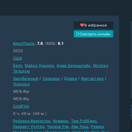
В избранное
Смотреть онлайн
КиноПоиск
:
7.8
, IMDb:
8.1
2023
США
Берт
,
Майкл Диннер
,
Адам Бернштейн
,
Мортен
Тильдум
Зарубежный
/
Сериалы
/
Драма
/
Фантастика
/
Триллер
WEB-Rip
WEB-Rip
ColdFilm
0 ч. 49 м. (49 м.)
Ребекка Фергюсон
,
Коммон
,
Тим Роббинс
,
Харриет Уолтер
,
Чиназа Уче
,
Ави Наш
,
Ремми