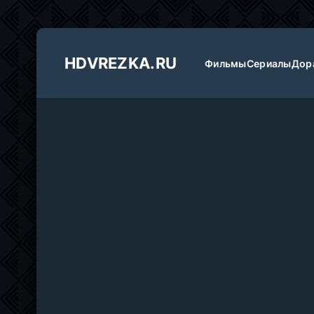
HDVREZKA.RU
Фильмы
Сериалы
Дор