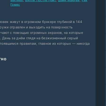
Милнер
,
Билли Постлетуэйт
,
Шэйн МакРей
,
Рик
Гомес
овек живут в огромном бункере глубиной в 144
аружи отравлен и выходить на поверхность
учают с помощью огромных экранов, на которые
. День за днём глядя на безжизненный серый
стоявшимся правилам, главное из которых — никогда
тно