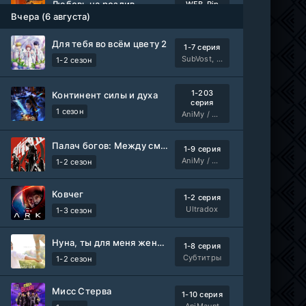
Любовь на розлив
WEB-Rip
Фильм
@MUZOBOZ@
Вчера (6 августа)
Для тебя во всём цвету 2
1-7 серия
Ольмо
WEB-Rip
SubVost, Манипулятор
1-2 сезон
Фильм
@MUZOBOZ@
1-203
Континент силы и духа
1-92
Наши счастливые дни
серия
серия
1 сезон
AniMy / RuChiMe
1 сезон
Авто-Перевод
Палач богов: Между смертным и божественным царством 2
1-9 серия
1-28
Последний повар
AniMy / RuChiMe
серия
1-2 сезон
1 сезон
Субтитры
Ковчег
1-2 серия
Шугар
1-8 серия
Ultradox
1-3 сезон
ColdFilm
1-2 сезон
Нуна, ты для меня женщина 2
1-8 серия
Свидания с Элис Перес
1-9 серия
Субтитры
1-2 сезон
AniMaunt
1 сезон
Мисс Стерва
1-10 серия
Йоне, иногда
WEB-Rip
AniMaunt