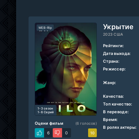
Укрытие
WEB-Rip
2023 США
Рейтинги:
Дата выхода:
Страна:
Режиссер:
Жанр:
Качества:
Топ качество:
1-3 cезон
В переводе:
1-6 Серий
Время:
Оцени фильм
(
6
голосов)
В ролях актеры:
6
0
10