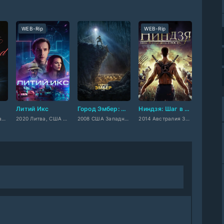
WEB-Rip
WEB-Rip
Литий Икс
Город Эмбер: Побег
Ниндзя: Шаг в неизвестность
2024 Дания, Западный
2020 Литва, США западный
2008 США Западный
2014 Австралия Западный