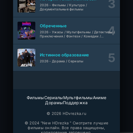
2026 - Фильмы / Культура /
Документальные фильмы
1-110
Связанные судьбой
серия
1 сезон
Мыльные оперы Турции, AlisaDirilis, Субтитры
Обреченные
Шатёр чародея
2026 - Ужасы / Мультфильмы / Детективы /
1-6 серия
Приключения / Фэнтези / Комедии /
Дубляж
1 сезон
Триллер / Семейные / Сериалы
Истинное образование
2026 - Дорама / Сериалы
Фильмы
Сериалы
Мультфильмы
Аниме
Дорамы
Поддержка
© 2026 HDvrezka.ru
© 2024 "New HDrezka " Смотрите лучшие
фильмы онлайн. Все права защищены,
копирование запрещено.