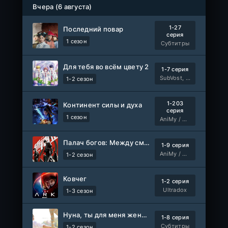
Красная жемчужина
Вчера (6 августа)
серия
1 сезон
Авто-Перевод
1-27
Последний повар
серия
1 сезон
Субтитры
Для тебя во всём цвету 2
1-7 серия
SubVost, Манипулятор
1-2 сезон
1-203
Континент силы и духа
серия
1 сезон
AniMy / RuChiMe
Палач богов: Между смертным и божественным царством 2
1-9 серия
AniMy / RuChiMe
1-2 сезон
Ковчег
1-2 серия
Ultradox
1-3 сезон
Нуна, ты для меня женщина 2
1-8 серия
Субтитры
1-2 сезон