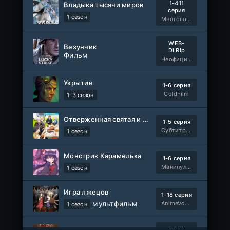
1-411
Владыка тысячи миров
серия
1 сезон
Многоголосый
WEB-
Везунчик
DLRip
Фильм
Неофициальный, Dragon Money Studio
Укрытие
1-6 серия
ColdFilm
1-3 сезон
Отверженная святая и её гастрономическое путешествие в другом мире
1-5 серия
Субтитры, AniDUB, Dream Cast, AnimeVost, SHIZA Project
1 сезон
Монстрик Карамелька
1-6 серия
Манипулятор, SubVost, AnimeVost, FumoDub
1 сезон
Игра лжецов
1-18 серия
мультфильм
AnimeVost, Субтитры, SHIZA Project, Dream Cast, Reanimedia, AniBaza
1 сезон
1-100