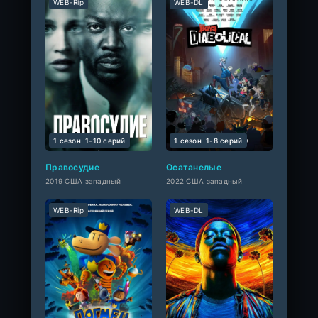
WEB-Rip
WEB-DL
1 сезон
1-10 cерий
1 сезон
1-8 cерий
Правосудие
Осатанелые
2019 США западный
2022 США западный
WEB-Rip
WEB-DL