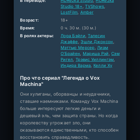
В переводе:
HDRezka Studio
,
HDRezka
Studio 18+
,
TVShows
,
LostFilm
,
Amber
Возраст:
18+
Время:
0 ч. 30 м. (30 м.)
В ролях актеры:
Лора Бэйли
,
Талесин
Джаффе
,
Эшли Джонсон
,
Мэттью Мерсер
,
Лиам
О’Брайен
,
Мариша Рэй
,
Сэм
Ригел
,
Трэвис Уиллингэм
,
Индира Варма
,
Келли Ху
Про что сериал "Легенда о Vox
Machina"
Они хулиганы, оборванцы и неудачники,
ставшие наемниками. Команду Vox Machina
больше интересуют легкие деньги и
дешевый эль, чем защита страны. Но когда
королевству угрожает зло, они
оказываются единственными, кто способен
восстановить справедливость.