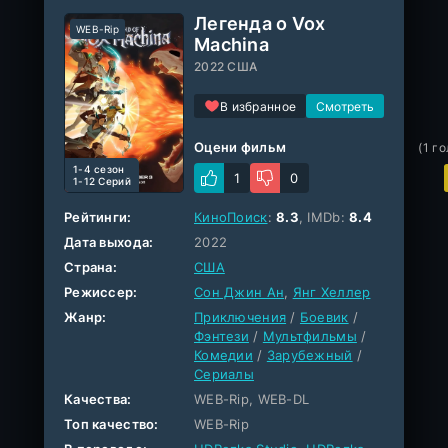
Легенда о Vox
WEB-Rip
Machina
2022 США
В избранное
Оцени фильм
(
1
го
1-4 cезон
1
0
1-12 Серий
Рейтинги:
КиноПоиск
:
8.3
, IMDb:
8.4
Дата выхода:
2022
Страна:
США
Режиссер:
Сон Джин Ан
,
Янг Хеллер
Жанр:
Приключения
/
Боевик
/
Фэнтези
/
Мультфильмы
/
Комедии
/
Зарубежный
/
Сериалы
Качества:
WEB-Rip, WEB-DL
Топ качество:
WEB-Rip