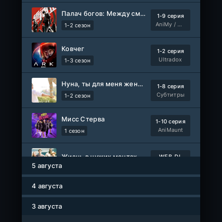
Палач богов: Между смертным и божественным царством 2
1-9 серия
Ольмо
WEB-Rip
AniMy / RuChiMe
1-2 сезон
Фильм
@MUZOBOZ@
Ковчег
1-2 серия
1-92
Наши счастливые дни
Ultradox
серия
1-3 сезон
1 сезон
Авто-Перевод
Нуна, ты для меня женщина 2
1-8 серия
1-28
Последний повар
Субтитры
1-2 сезон
серия
1 сезон
Субтитры
Мисс Стерва
1-10 серия
Шугар
AniMaunt
1 сезон
1-8 серия
ColdFilm
1-2 сезон
Жизнь в чужих мечтах
WEB-DL
Фильм
Свидания с Элис Перес
AlphaProject
5 августа
1-9 серия
AniMaunt
1 сезон
4 августа
1-40
Воинственный бог девяти солнц
серия
Йоне, иногда
WEB-Rip
1 сезон
AniMy / RuChiMe
3 августа
Фильм
@MUZOBOZ@