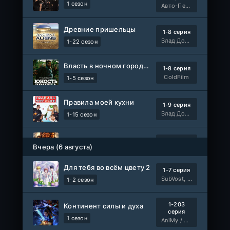
1 сезон
Авто-Перевод
Древние пришельцы
1-8 серия
Влад Дорф
1-22 сезон
Власть в ночном городе. Книга третья: Юность Кэнена
1-8 серия
ColdFilm
1-5 сезон
Правила моей кухни
1-9 серия
Влад Дорф
1-15 сезон
Ленин
Telecine
Вчера (6 августа)
Фильм
KimchiTV
Для тебя во всём цвету 2
1-7 серия
Счастливы ли мы?
WEB-Rip
SubVost, Манипулятор
1-2 сезон
Фильм
Синема УС
1-203
Континент силы и духа
серия
Любовь на розлив
WEB-Rip
1 сезон
AniMy / RuChiMe
Фильм
@MUZOBOZ@