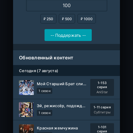
₽ 250
₽ 500
₽ 1000
Обновленный контент
Сегодня (7 августа)
1-153
Мой Старший Брат слишком стабилен
серия
1 сезон
AniStar
Эй, режиссёр, подождите!
1-11 серия
Субтитры
1 сезон
1-101
Красная жемчужина
серия