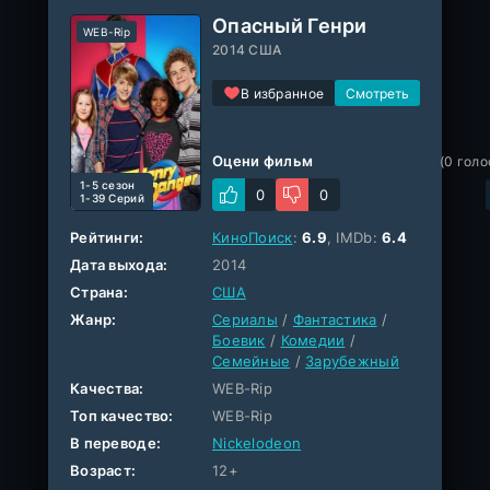
Опасный Генри
WEB-Rip
2014 США
В избранное
Оцени фильм
(
0
голо
1-5 cезон
0
0
1-39 Серий
Рейтинги:
КиноПоиск
:
6.9
, IMDb:
6.4
Дата выхода:
2014
Страна:
США
Жанр:
Сериалы
/
Фантастика
/
Боевик
/
Комедии
/
Семейные
/
Зарубежный
Качества:
WEB-Rip
Топ качество:
WEB-Rip
В переводе:
Nickelodeon
Возраст:
12+