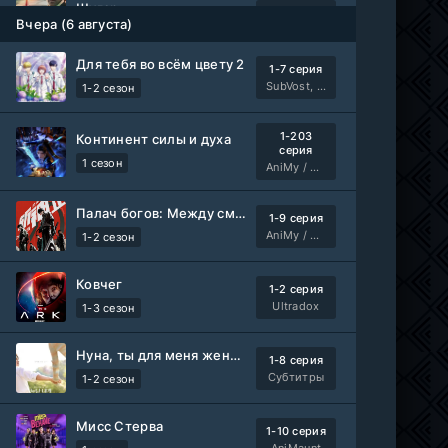
Шугар
1-8 серия
Вчера (6 августа)
ColdFilm
1-2 сезон
Для тебя во всём цвету 2
1-7 серия
Свидания с Элис Перес
1-9 серия
SubVost, Манипулятор
1-2 сезон
AniMaunt
1 сезон
1-203
Континент силы и духа
серия
Йоне, иногда
WEB-Rip
1 сезон
AniMy / RuChiMe
Фильм
@MUZOBOZ@
Палач богов: Между смертным и божественным царством 2
1-9 серия
Лекция
WEB-Rip
AniMy / RuChiMe
1-2 сезон
Фильм
@MUZOBOZ@
Ковчег
1-2 серия
1-411
Владыка тысячи миров
Ultradox
серия
1-3 сезон
1 сезон
Многоголосый
Нуна, ты для меня женщина 2
1-8 серия
WEB-
Субтитры
Везунчик
1-2 сезон
DLRip
Фильм
Неофициальный, Dragon Money Studio
Мисс Стерва
1-10 серия
AniMaunt