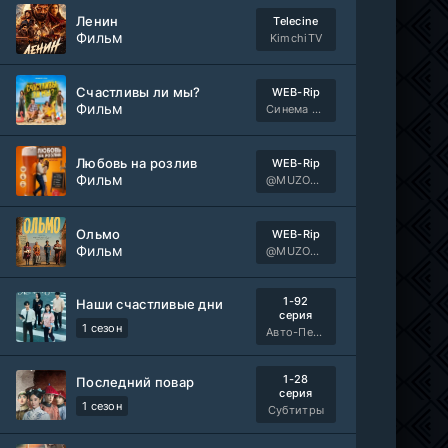
Ленин
Telecine
Фильм
KimchiTV
Счастливы ли мы?
WEB-Rip
Фильм
Синема УС
Любовь на розлив
WEB-Rip
Фильм
@MUZOBOZ@
Ольмо
WEB-Rip
Фильм
@MUZOBOZ@
1-92
Наши счастливые дни
серия
1 сезон
Авто-Перевод
1-28
Последний повар
серия
1 сезон
Субтитры