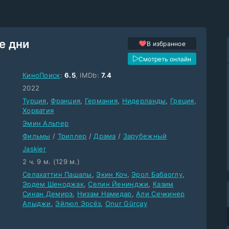
 дни
В избранное
Смотреть онлайн
КиноПоиск
:
6.5
, IMDb:
7.4
2022
Турция
,
Франция
,
Германия
,
Нидерланды
,
Греция
,
Хорватия
Эмин Альпер
Фильмы
/
Триллер
/
Драма
/
Зарубежный
Jaskier
2 ч. 9 м. (129 м.)
Селахаттин Пашалы
,
Экин Коч
,
Эрол Бабаоглу
,
Эрдем Шеноджак
,
Селин Йенинджи
,
Казим
Синан Демирэ
,
Низам Намидар
,
Али Сечкинер
Алыджи
,
Эйлюл Эрсёз
,
Onur Gürçay