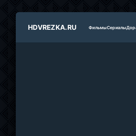
HDVREZKA.RU
Фильмы
Сериалы
Дор