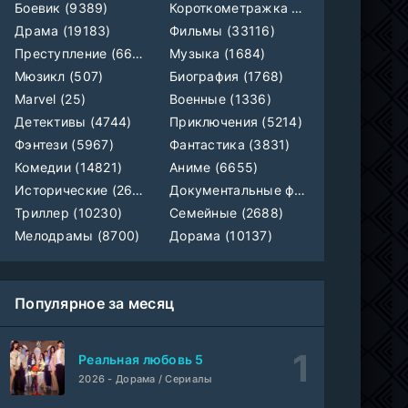
Боевик (9389)
Короткометражка (700)
Драма (19183)
Фильмы (33116)
Преступление (6609)
Музыка (1684)
Мюзикл (507)
Биография (1768)
Marvel (25)
Военные (1336)
Детективы (4744)
Приключения (5214)
Фэнтези (5967)
Фантастика (3831)
Комедии (14821)
Аниме (6655)
Исторические (2658)
Документальные фильмы (1923)
Триллер (10230)
Семейные (2688)
Мелодрамы (8700)
Дорама (10137)
Популярное за месяц
Реальная любовь 5
2026 - Дорама / Сериалы