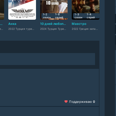
1-2
1-8
1-3
1-4
сезон
cерий
сезон
cерий
Между двумя рассветами
Анка
10 дней любопытного человека
Маэстро
2021 Турция, турецкий
2022 Турция турецкий
2024 Турция Турецкий
2022 Греция западный
Поддерживаю
0