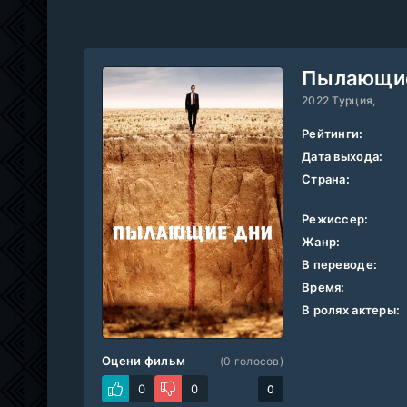
Пылающие
2022 Турция,
Рейтинги:
Дата выхода:
Страна:
Режиссер:
Жанр:
В переводе:
Время:
В ролях актеры:
Оцени фильм
(
0
голосов)
0
0
0