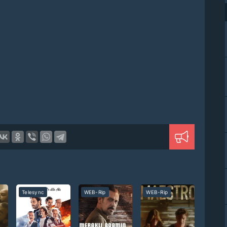
Telesync
WEB-Rip
WEB-Rip