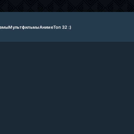
амы
Мультфильмы
Аниме
Топ 32 :)