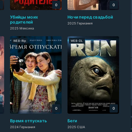
0
0
0
Убийцы моих
Ночи перед свадьбой
родителей
2025 Германия
2025 Мексика
WEB-Rip
WEB-DL
0
0
0
Время отпускать
Беги
2024 Германия
2025 США