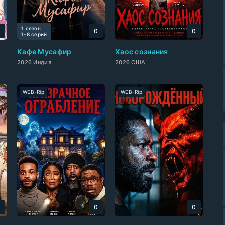
1 сезон
0
0
0
1-8 cерий
Кафе Мусафир
Хаос сознания
2026 Индия
2026 США
WEB-Rip
WEB-Rip
0
0
0