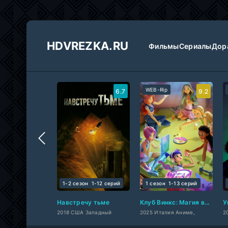
HDVREZKA.RU
Фильмы
Сериалы
Дор
WEB-Rip
6.7
9.2
1-2 сезон
1-12 cерий
1 сезон
1-13 cерий
Навстречу тьме
Клуб Винкс: Магия возвращается
У
2018 США Западный
2025 Италия Аниме,
2