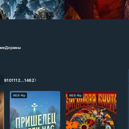
ме
Дорамы
8
9
10
11
12
...
1462
WEB-Rip
WEB-Rip