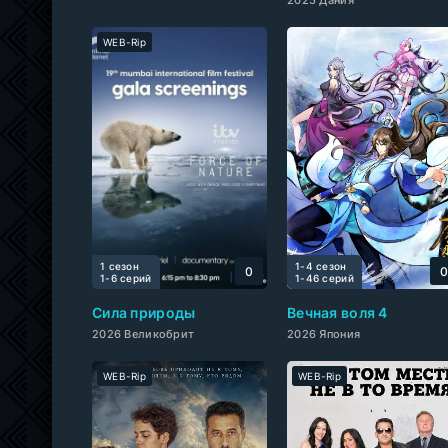
WEB-Rip
1 сезон
1-4 сезон
0
1-6 cерий
1-46 cерий
Сила природы
Вечная воля 4
2026 Великобрит
2026 Япония
WEB-Rip
WEB-Rip