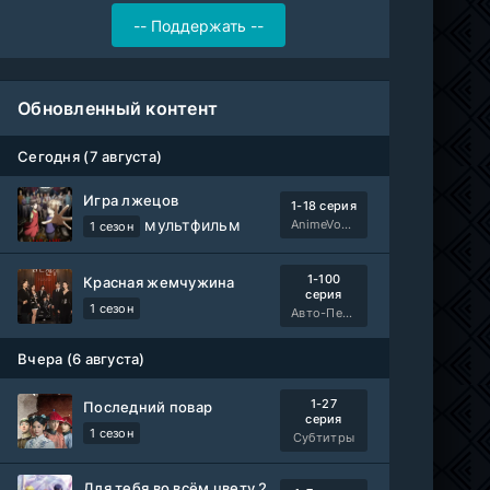
Обновленный контент
Сегодня (7 августа)
Игра лжецов
1-18 серия
мультфильм
AnimeVost, Субтитры, SHIZA Project, Dream Cast, Reanimedia, AniBaza
1 сезон
1-100
Красная жемчужина
серия
1 сезон
Авто-Перевод
Вчера (6 августа)
1-27
Последний повар
серия
1 сезон
Субтитры
Для тебя во всём цвету 2