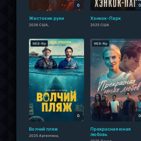
0
Жестокие руки
Хэнкок-Парк
2026 США,
2025 США
WEB-Rip
WEB-Rip
0
Волчий пляж
Прекрасная юная
любовь
2025 Аргентина,
2025 Дания