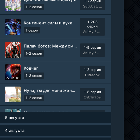
1-7 серия
SubVost, Манипулятор
1-2 сезон
1-203
Континент силы и духа
серия
1 сезон
AniMy / RuChiMe
Палач богов: Между смертным и божественным царством 2
1-9 серия
AniMy / RuChiMe
1-2 сезон
Ковчег
1-2 серия
Ultradox
1-3 сезон
Нуна, ты для меня женщина 2
1-8 серия
Субтитры
1-2 сезон
Наши счастливые дни
1-91 серия
5 августа
Авто-Перевод
1 сезон
4 августа
Мисс Стерва
1-10 серия