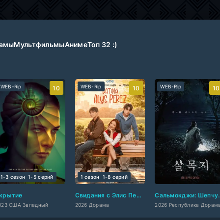
амы
Мультфильмы
Аниме
Топ 32 :)
WEB-Rip
WEB-Rip
WEB-Rip
10
10
10
1-3 сезон
1-5 cерий
1 сезон
1-8 cерий
крытие
Свидания с Элис Перес
Сальмокдж
023 США Западный
2026 Дорама
2026 Республика Дорама