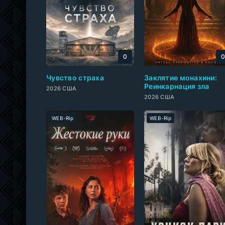
0
Чувство страха
Заклятие монахини:
Реинкарнация зла
2026 США
2026 США
WEB-Rip
WEB-Rip