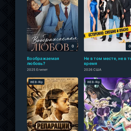
0
Воображаемая
Не в том месте, не в т
любовь?
время
2025 Египет
2026 США
WEB-Rip
WEB-Rip