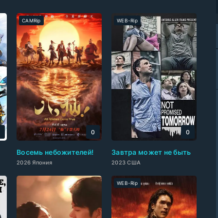
CAMRip
WEB-Rip
0
0
0
Восемь небожителей!
Завтра может не быть
2026 Япония
2023 США
WEB-Rip