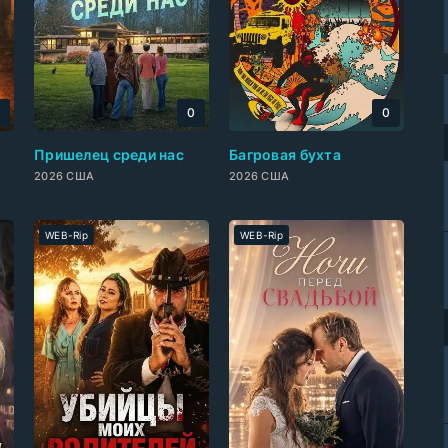
0
0
0
Пришелец среди нас
Багровая бухта
2026 США
2026 США
WEB-Rip
WEB-Rip