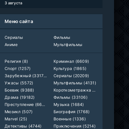
AniMaunt
1 сезон
3 августа
Жизнь в чужих мечтах
WEB-DL
Меню сайта
Фильм
AlphaProject
1-40
Воинственный бог девяти солнц
Сериалы
Фильмы
серия
1 сезон
Аниме
Мультфильмы
AniMy / RuChiMe
Героиня? Святая? Нет, я всемогущая горничная!
1-7 серия
Религия (8)
Криминал (6609)
Манипулятор, SubVost, AnimeVost
1 сезон
Спорт (1257)
Культура (1865)
Зарубежный (33179)
Сериалы (20209)
Один на один: Австралия
1-5 серия
Ужасы (5572)
Мультфильмы (4131)
Ultradox
1-4 сезон
Боевик (9388)
Короткометражка (699)
Драма (19182)
Фильмы (33106)
1-110
Связанные судьбой
серия
Преступление (6609)
Музыка (1684)
1 сезон
Мыльные оперы Турции, AlisaDirilis, Субтитры
Мюзикл (507)
Биография (1768)
Marvel (25)
Военные (1336)
Шатёр чародея
1-6 серия
Детективы (4744)
Приключения (5214)
Дубляж
1 сезон