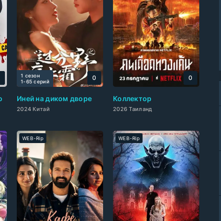
1 сезон
0
0
0
1-65 cерий
о
Иней на диком дворе
Коллектор
2024 Китай
2026 Таиланд
WEB-Rip
WEB-Rip