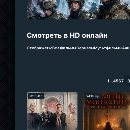
Смотреть в HD онлайн
Отображать:
Все
Фильмы
Сериалы
Мультфильмы
Ани
1
...
4
5
6
7
WEB-Rip
WEB-Rip