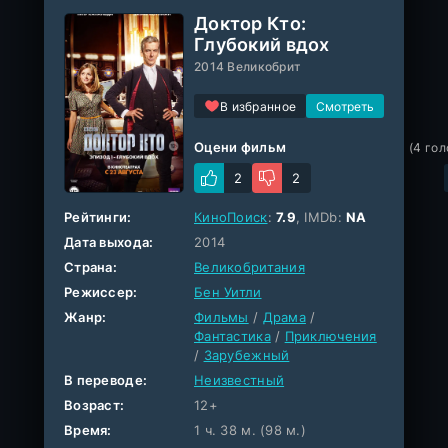
Доктор Кто:
Глубокий вдох
2014 Великобрит
В избранное
Оцени фильм
(
4
гол
2
2
Рейтинги:
КиноПоиск
:
7.9
, IMDb:
NA
Дата выхода:
2014
Страна:
Великобритания
Режиссер:
Бен Уитли
Жанр:
Фильмы
/
Драма
/
Фантастика
/
Приключения
/
Зарубежный
В переводе:
Неизвестный
Возраст:
12+
Время:
1 ч. 38 м. (98 м.)