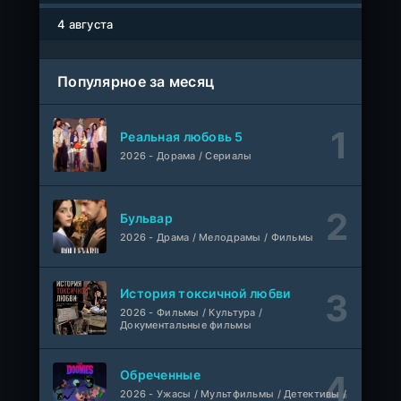
Древние пришельцы
1-8 серия
Влад Дорф
1-22 сезон
4 августа
Власть в ночном городе. Книга третья: Юность Кэнена
1-8 серия
Популярное за месяц
ColdFilm
1-5 сезон
Правила моей кухни
1-9 серия
Реальная любовь 5
Влад Дорф
1-15 сезон
2026 - Дорама / Сериалы
Ленин
Telecine
Фильм
KimchiTV
Бульвар
2026 - Драма / Мелодрамы / Фильмы
Счастливы ли мы?
WEB-Rip
Фильм
Синема УС
История токсичной любви
2026 - Фильмы / Культура /
Любовь на розлив
WEB-Rip
Документальные фильмы
Фильм
@MUZOBOZ@
Обреченные
Ольмо
WEB-Rip
2026 - Ужасы / Мультфильмы / Детективы /
Фильм
@MUZOBOZ@