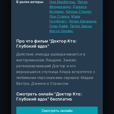
В ролях актеры:
Нив МакИнтош
,
Питер
Фердинандо
,
Дженна
Коулман
,
Кэтрин Стюарт
,
Дэн Старки
,
Марк
Голдблатт
,
Питер Капальди
,
Грэм Дафф
,
Питер Ханна
,
Мэгги Сервис
Про что фильм "Доктор Кто:
Глубокий вдох"
Действие эпизода разворачивается в
викторианском Лондоне. Заново
регенерировавший Доктор и его
вернувшаяся спутница Клара встретятся с
любимыми персонажами сериала: Мадам
Вастра, Дженни и Страксом.
Смотреть онлайн "Доктор Кто:
Глубокий вдох" бесплатно
Смотреть онлайн