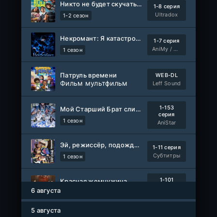
Никто не будет скучать по нам
1-8 серия
Ultradox
1-2 сезон
Некромант: Я катастрофа
1-7 серия
AniMy / RuChiMe
1 сезон
Патруль времени
WEB-DL
Фильм мультфильм
Leff Sound
1-153
Мой Старший Брат слишком стабилен
серия
1 сезон
AniStar
Эй, режиссёр, подождите!
1-11 серия
Субтитры
1 сезон
1-101
Красная жемчужина
серия
6 августа
1 сезон
Авто-Перевод
5 августа