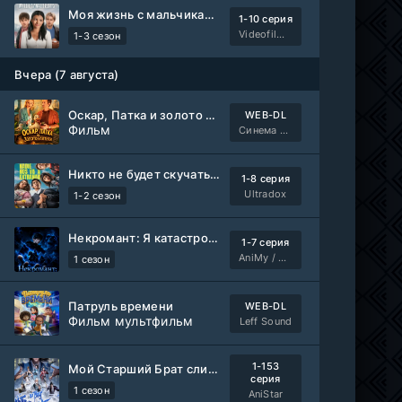
Моя жизнь с мальчиками Уолтер
1-10 серия
Videofilm Int
1-3 сезон
Вчера (7 августа)
Оскар, Патка и золото Балтики
WEB-DL
Фильм
Синема УС
Никто не будет скучать по нам
1-8 серия
Ultradox
1-2 сезон
Некромант: Я катастрофа
1-7 серия
AniMy / RuChiMe
1 сезон
Патруль времени
WEB-DL
Фильм мультфильм
Leff Sound
1-153
Мой Старший Брат слишком стабилен
серия
1 сезон
AniStar