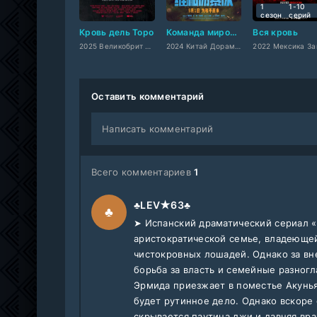
1
1-10
сезон
cерий
Кровь дель Торо
Команда миротворцев
Вся кровь
2025 Великобрит западный
2024 Китай Дорама,
Оставить комментарий
Написать комментарий
Всего комментариев
1
♣LEV★63♣
♣
➤ Испанский драматический сериал «
аристократической семье, владеюще
чистокровных лошадей. Однако за в
борьба за власть и семейные разног
Эрмида приезжает в поместье Акунья 
будет рутинное дело. Однако вскоре
скрывается паутина лжи и давняя вр