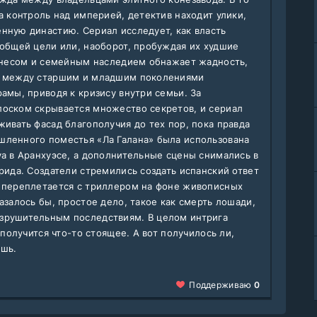
а контроль над империей, детектив находит улики,
нную династию. Сериал исследует, как власть
 общей цели или, наоборот, пробуждая их худшие
изнесом и семейным наследием обнажает жадность,
т между старшим и младшим поколениями
амы, приводя к кризису внутри семьи. За
лоском скрывается множество секретов, и сериал
ивать фасад благополучия до тех пор, пока правда
шленного поместья «Ла Галана» была использована
va в Аранхуэсе, а дополнительные сцены снимались в
рида. Создатели стремились создать испанский ответ
а переплетается с триллером на фоне живописных
азалось бы, простое дело, такое как смерть лошади,
зрушительным последствиям. В целом интрига
 получится что-то стоящее. А вот получилось ли,
ишь.
Поддерживаю
0