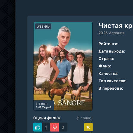
Чистая кр
WEB-Rip
2026 Испания
Рейтинги:
Дата выхода:
Страна:
Жанр:
Качества:
Топ качество:
В переводе:
1 cезон
1-8 Серий
Оцени фильм
(
1
голос)
1
0
10