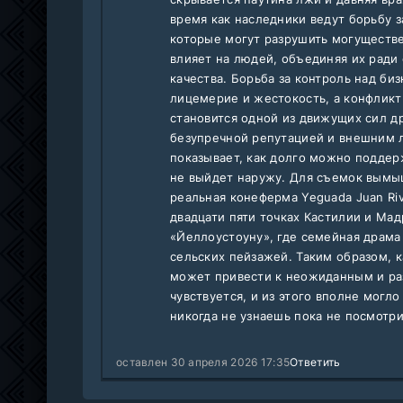
время как наследники ведут борьбу з
которые могут разрушить могуществе
влияет на людей, объединяя их ради
качества. Борьба за контроль над б
лицемерие и жестокость, а конфлик
становится одной из движущих сил др
безупречной репутацией и внешним 
показывает, как долго можно поддерж
не выйдет наружу. Для съемок вымы
реальная конеферма Yeguada Juan Ri
двадцати пяти точках Кастилии и Мад
«Йеллоустоуну», где семейная драм
сельских пейзажей. Таким образом, к
может привести к неожиданным и ра
чувствуется, и из этого вполне могло
никогда не узнаешь пока не посмотр
оставлен 30 апреля 2026 17:35
Ответить