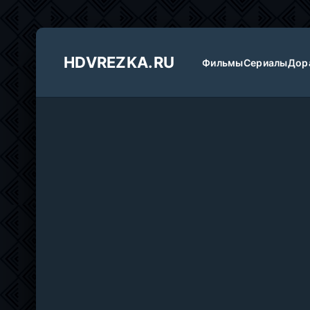
HDVREZKA.RU
Фильмы
Сериалы
Дор