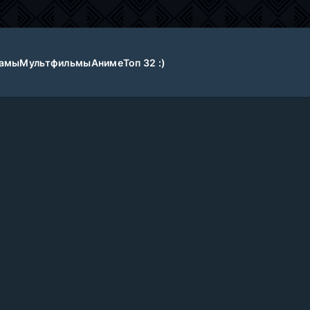
амы
Мультфильмы
Аниме
Топ 32 :)