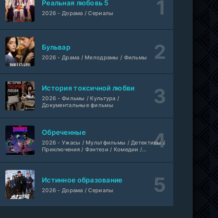
Реальная любовь 5
Свидания с Элис Перес
1-9 серия
2026 - Дорама / Сериалы
AniMaunt
1 сезон
Йоне, иногда
WEB-Rip
Бульвар
Фильм
@MUZOBOZ@
2026 - Драма / Мелодрамы / Фильмы
Лекция
WEB-Rip
Фильм
@MUZOBOZ@
История токсичной любви
2026 - Фильмы / Культура /
Документальные фильмы
1-411
Владыка тысячи миров
серия
1 сезон
Многоголосый
Обреченные
2026 - Ужасы / Мультфильмы / Детективы /
WEB-
Приключения / Фэнтези / Комедии /
Везунчик
DLRip
Триллер / Семейные / Сериалы
Фильм
Неофициальный, Dragon Money Studio
Истинное образование
Укрытие
1-6 серия
2026 - Дорама / Сериалы
ColdFilm
1-3 сезон