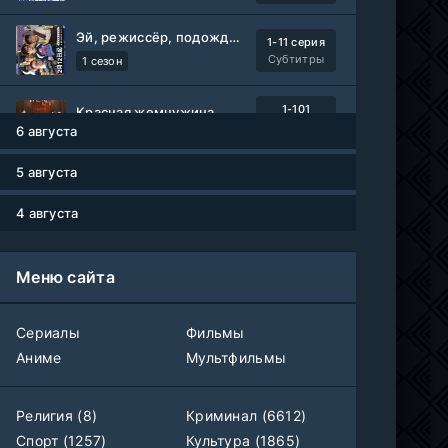
Эй, режиссёр, подождите!
1-11 серия
Субтитры
1 сезон
1-101
Красная жемчужина
серия
6 августа
1 сезон
Авто-Перевод
5 августа
Древние пришельцы
1-8 серия
Влад Дорф
1-22 сезон
4 августа
Власть в ночном городе. Книга третья: Юность Кэнена
1-8 серия
Меню сайта
ColdFilm
1-5 сезон
Правила моей кухни
Сериалы
Фильмы
1-9 серия
Влад Дорф
1-15 сезон
Аниме
Мультфильмы
Ленин
Telecine
Религия (8)
Криминал (6612)
Фильм
KimchiTV
Спорт (1257)
Культура (1865)