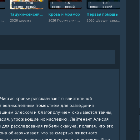
1
1-10
1
1-5
1
1-10
сезон
cерий
сезон
cерий
сезон
cерий
Тацуки-сенсей слишком милый!
Кровь и мрамор
Первая помощь
2022 Мексика Западный
2026 дорама
2026 Португалия западный
2020 Швеция западный
Чистая кровь» рассказывает о влиятельной
й великолепным поместьем для разведения
нешним блеском и благополучием скрываются тайны,
ласия, угрожающие их наследию. Лейтенант Алисия
для расследования гибели скакуна, полагая, что это
 она обнаруживает, что за смертью животного
ажда между владельцами элитного конезавода. В то