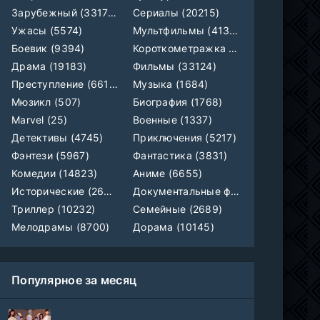
Зарубежный (33179)
Сериалы (20215)
Счастливы ли мы?
WEB-Rip
Ужасы (5574)
Мультфильмы (4133)
Фильм
Синема УС
Боевик (9394)
Короткометражка (700)
Драма (19183)
Фильмы (33124)
Любовь на розлив
WEB-Rip
Фильм
@MUZOBOZ@
Преступление (6612)
Музыка (1684)
Мюзикл (507)
Биография (1768)
Marvel (25)
Военные (1337)
Ольмо
WEB-Rip
Фильм
@MUZOBOZ@
Детективы (4745)
Приключения (5217)
Фэнтези (5967)
Фантастика (3831)
1-92
Наши счастливые дни
Комедии (14823)
Аниме (6655)
серия
1 сезон
Исторические (2658)
Документальные фильмы (1923)
Авто-Перевод
Триллер (10232)
Семейные (2689)
1-28
Последний повар
Мелодрамы (8700)
Дорама (10145)
серия
1 сезон
Субтитры
Популярное за месяц
Шугар
1-8 серия
ColdFilm
1-2 сезон