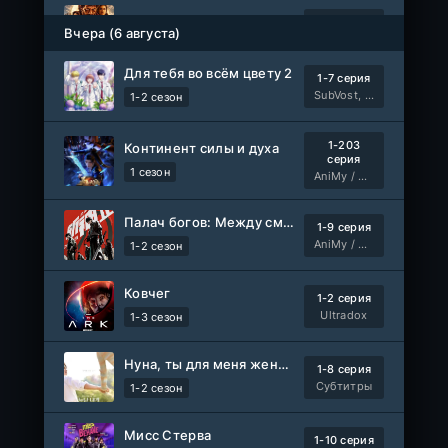
Ленин
Telecine
Вчера (6 августа)
Фильм
KimchiTV
Для тебя во всём цвету 2
1-7 серия
Счастливы ли мы?
WEB-Rip
SubVost, Манипулятор
1-2 сезон
Фильм
Синема УС
1-203
Континент силы и духа
серия
Любовь на розлив
WEB-Rip
1 сезон
AniMy / RuChiMe
Фильм
@MUZOBOZ@
Палач богов: Между смертным и божественным царством 2
1-9 серия
Ольмо
WEB-Rip
AniMy / RuChiMe
1-2 сезон
Фильм
@MUZOBOZ@
Ковчег
1-2 серия
1-92
Наши счастливые дни
Ultradox
серия
1-3 сезон
1 сезон
Авто-Перевод
Нуна, ты для меня женщина 2
1-8 серия
1-28
Последний повар
Субтитры
1-2 сезон
серия
1 сезон
Субтитры
Мисс Стерва
1-10 серия