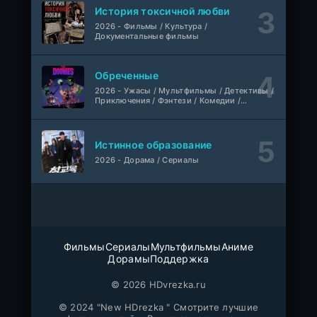
Укрытие
Дубляж
1 сезон
1-6 серия
История токсичной любви
ColdFilm
1-3 сезон
2026 - Фильмы / Культура /
Документальные фильмы
Отверженная святая и её гастрономическое путешествие в другом мире
1-5 серия
Субтитры, AniDUB, Dream Cast, AnimeVost, SHIZA Project
1 сезон
Обреченные
2026 - Ужасы / Мультфильмы / Детективы /
Приключения / Фэнтези / Комедии /
Монстрик Карамелька
1-6 серия
Триллер / Семейные / Сериалы
Манипулятор, SubVost, AnimeVost, FumoDub
1 сезон
Истинное образование
Игра лжецов
1-18 серия
2026 - Дорама / Сериалы
мультфильм
AnimeVost, Субтитры, SHIZA Project, Dream Cast, Reanimedia, AniBaza
1 сезон
Фильмы
Сериалы
Мультфильмы
Аниме
Дорамы
Поддержка
© 2026 HDvrezka.ru
© 2024 "New HDrezka " Смотрите лучшие