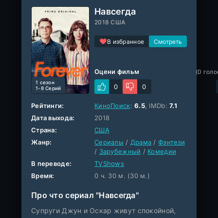
Навсегда
2018 США
В избранное
Оцени фильм
(
0
голо
1 cезон
0
0
1-8 Серий
Рейтинги:
КиноПоиск
:
6.5
, IMDb:
7.1
Дата выхода:
2018
Страна:
США
Жанр:
Сериалы
/
Драма
/
Фэнтези
/
Зарубежный
/
Комедии
В переводе:
TVShows
Время:
0 ч. 30 м. (30 м.)
Про что сериал "Навсегда"
Супруги Джун и Оскар живут спокойной,