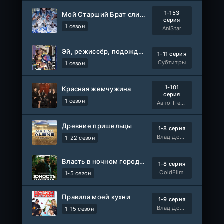
1-153
Мой Старший Брат слишком стабилен
серия
1 сезон
AniStar
Эй, режиссёр, подождите!
1-11 серия
Субтитры
1 сезон
1-101
Красная жемчужина
серия
1 сезон
Авто-Перевод
Древние пришельцы
1-8 серия
Влад Дорф
1-22 сезон
Власть в ночном городе. Книга третья: Юность Кэнена
1-8 серия
ColdFilm
1-5 сезон
Правила моей кухни
1-9 серия
Влад Дорф
1-15 сезон