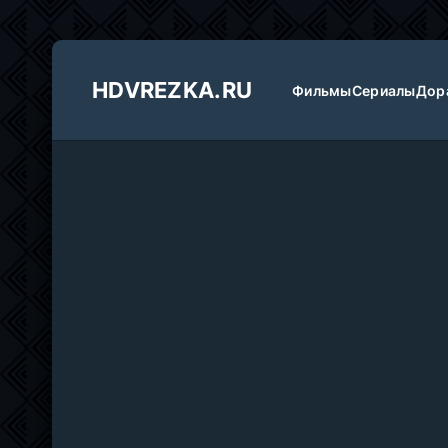
HDVREZKA.RU
Фильмы
Сериалы
Дор