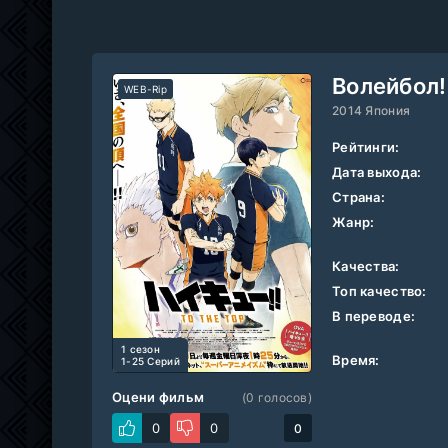
Волейбол!
WEB-Rip
2014 Япония
Рейтинги:
Дата выхода:
Страна:
Жанр:
Качества:
Топ качество:
В переводе:
1 cезон
Время:
1-25 Серий
Оцени фильм
(
0
голосов)
0
0
0