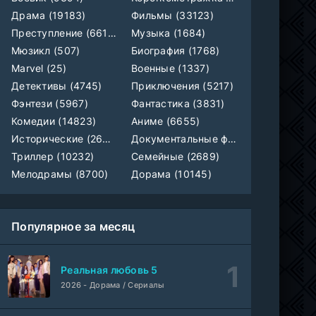
Драма (19183)
Фильмы (33123)
Любовь на розлив
WEB-Rip
Фильм
@MUZOBOZ@
Преступление (6612)
Музыка (1684)
Мюзикл (507)
Биография (1768)
Marvel (25)
Военные (1337)
Ольмо
WEB-Rip
Фильм
@MUZOBOZ@
Детективы (4745)
Приключения (5217)
Фэнтези (5967)
Фантастика (3831)
1-92
Наши счастливые дни
Комедии (14823)
Аниме (6655)
серия
1 сезон
Исторические (2658)
Документальные фильмы (1923)
Авто-Перевод
Триллер (10232)
Семейные (2689)
1-28
Последний повар
Мелодрамы (8700)
Дорама (10145)
серия
1 сезон
Субтитры
Популярное за месяц
Шугар
1-8 серия
ColdFilm
1-2 сезон
Реальная любовь 5
Свидания с Элис Перес
1-9 серия
2026 - Дорама / Сериалы
AniMaunt
1 сезон