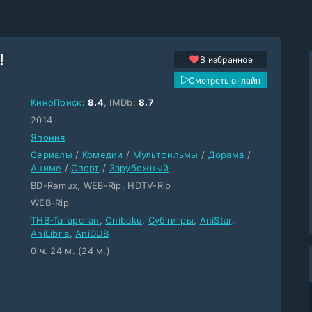
!
В избранное
Смотреть онлайн
КиноПоиск
:
8.4
, IMDb:
8.7
2014
Япония
Сериалы
/
Комедии
/
Мультфильмы
/
Дорама
/
Аниме
/
Спорт
/
Зарубежный
BD-Remux, WEB-Rip, HDTV-Rip
WEB-Rip
ТНВ-Татарстан
,
Onibaku
,
Субтитры
,
AniStar
,
AniLibria
,
AniDUB
0 ч. 24 м. (24 м.)