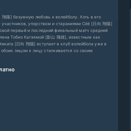
 翔陽] безумную любовь к волейболу. Хоть в его
е участников, упорством и стараниями Сёё [日向 翔陽]
 свой первый и последний финальный матч средней
млена Тобио Кагэямой [影山 飛雄], известным как
Хината [日向 翔陽] вступает в клуб волейбола уже в
 обоих лицом к лицу сталкивается со своим
латно