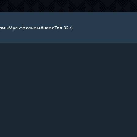
амы
Мультфильмы
Аниме
Топ 32 :)