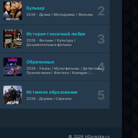
Йоне, иногда
WEB-Rip
Бульвар
Фильм
@MUZOBOZ@
2026 - Драма / Мелодрамы / Фильмы
Лекция
WEB-Rip
Фильм
@MUZOBOZ@
История токсичной любви
2026 - Фильмы / Культура /
Документальные фильмы
1-411
Владыка тысячи миров
серия
1 сезон
Многоголосый
Обреченные
2026 - Ужасы / Мультфильмы / Детективы /
WEB-
Приключения / Фэнтези / Комедии /
Везунчик
DLRip
Триллер / Семейные / Сериалы
Фильм
Неофициальный, Dragon Money Studio
Истинное образование
Укрытие
1-6 серия
2026 - Дорама / Сериалы
ColdFilm
1-3 сезон
Отверженная святая и её гастрономическое путешествие в другом мире
1-5 серия
Субтитры, AniDUB, Dream Cast, AnimeVost, SHIZA Project
1 сезон
© 2026 HDvrezka.ru