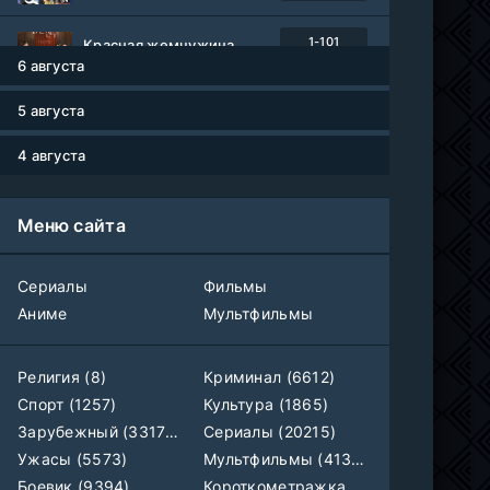
1-101
Красная жемчужина
серия
6 августа
1 сезон
Авто-Перевод
5 августа
Древние пришельцы
1-8 серия
Влад Дорф
1-22 сезон
4 августа
Власть в ночном городе. Книга третья: Юность Кэнена
1-8 серия
Меню сайта
ColdFilm
1-5 сезон
Правила моей кухни
Сериалы
Фильмы
1-9 серия
Влад Дорф
1-15 сезон
Аниме
Мультфильмы
Ленин
Telecine
Религия (8)
Криминал (6612)
Фильм
KimchiTV
Спорт (1257)
Культура (1865)
Зарубежный (33179)
Сериалы (20215)
Счастливы ли мы?
WEB-Rip
Ужасы (5573)
Мультфильмы (4133)
Фильм
Синема УС
Боевик (9394)
Короткометражка (700)