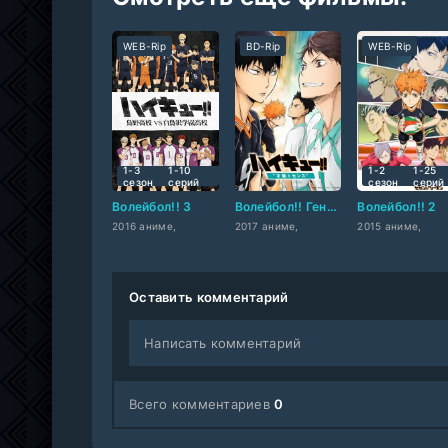
WEB-Rip
BD-Rip
WEB-Rip
1-3
1-10
1-2
1-25
сезон
cерий
сезон
cерий
Волейбол!! 3
Волейбол!! Гений и чувство
Волейбол!! 2
2016 аниме,
2017 аниме,
2015 аниме,
Оставить комментарий
Написать комментарий
Всего комментариев
0