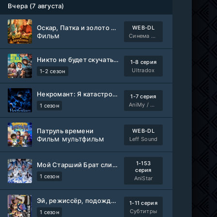
Вчера (7 августа)
Оскар, Патка и золото Балтики
WEB-DL
Фильм
Синема УС
Никто не будет скучать по нам
1-8 серия
Ultradox
1-2 сезон
Некромант: Я катастрофа
1-7 серия
AniMy / RuChiMe
1 сезон
Патруль времени
WEB-DL
Фильм мультфильм
Leff Sound
1-153
Мой Старший Брат слишком стабилен
серия
1 сезон
AniStar
Эй, режиссёр, подождите!
1-11 серия
Субтитры
1 сезон