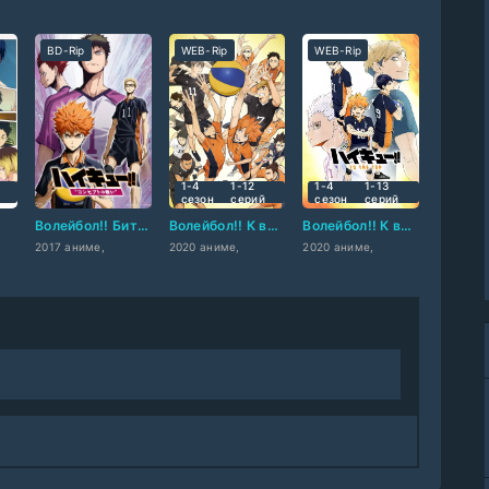
BD-Rip
WEB-Rip
WEB-Rip
1-4
1-12
1-4
1-13
сезон
cерий
сезон
cерий
Волейбол!! Битва концепций
Волейбол!! К вершине 2
Волейбол!! К вершине
2017 аниме,
2020 аниме,
2020 аниме,