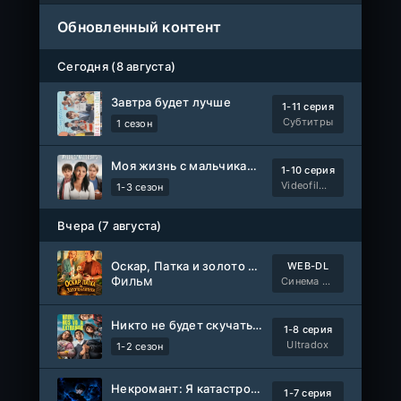
Обновленный контент
Сегодня (8 августа)
Завтра будет лучше
1-11 серия
Субтитры
1 сезон
Моя жизнь с мальчиками Уолтер
1-10 серия
Videofilm Int
1-3 сезон
Вчера (7 августа)
Оскар, Патка и золото Балтики
WEB-DL
Фильм
Синема УС
Никто не будет скучать по нам
1-8 серия
Ultradox
1-2 сезон
Некромант: Я катастрофа
1-7 серия