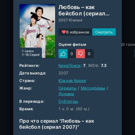
Любовь – как
бейсбол (сериал
2007)
2007 Южная
В избранное
Оцени фильм
(
0
голо
1 cезон
0
0
1-16 Серий
Рейтинги:
КиноПоиск
:
7
, IMDb:
7.3
Дата выхода:
2007
Страна:
Южная Корея
Жанр:
Сериалы
/
Мелодрамы
/
Дорама
В переводе:
Субтитры
Время:
1 ч. 0 м. (60 м.)
Про что сериал "Любовь – как
бейсбол (сериал 2007)"