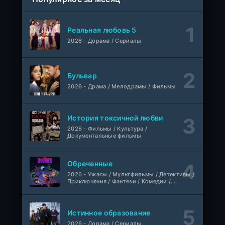
1-5 сезон
Правила моей кухни
1-9 серия
Реальная любовь 5
Влад Дорф
1-15 сезон
2026 - Дорама / Сериалы
Ленин
Telecine
Фильм
KimchiTV
Бульвар
2026 - Драма / Мелодрамы / Фильмы
Счастливы ли мы?
WEB-Rip
Фильм
Синема УС
История токсичной любви
2026 - Фильмы / Культура /
Любовь на розлив
WEB-Rip
Документальные фильмы
Фильм
@MUZOBOZ@
Обреченные
Ольмо
WEB-Rip
2026 - Ужасы / Мультфильмы / Детективы /
Фильм
@MUZOBOZ@
Приключения / Фэнтези / Комедии /
Триллер / Семейные / Сериалы
1-92
Наши счастливые дни
серия
Истинное образование
1 сезон
Авто-Перевод
2026 - Дорама / Сериалы