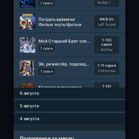
AniMy / RuChiMe
1 сезон
Патруль времени
WEB-DL
Фильм мультфильм
Leff Sound
1-153
Мой Старший Брат слишком стабилен
серия
1 сезон
AniStar
Эй, режиссёр, подождите!
1-11 серия
Субтитры
1 сезон
1-101
Красная жемчужина
серия
6 августа
1 сезон
Авто-Перевод
5 августа
Древние пришельцы
1-8 серия
Влад Дорф
1-22 сезон
4 августа
Власть в ночном городе. Книга третья: Юность Кэнена
1-8 серия
Популярное за месяц
ColdFilm