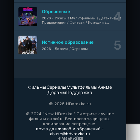
1 сезон
Мыльные оперы Турции, AlisaDirilis, Субтитры
Обреченные
Шатёр чародея
2026 - Ужасы / Мультфильмы / Детективы /
1-6 серия
Приключения / Фэнтези / Комедии /
Дубляж
1 сезон
Триллер / Семейные / Сериалы
Истинное образование
2026 - Дорама / Сериалы
Фильмы
Сериалы
Мультфильмы
Аниме
Дорамы
Поддержка
© 2026 HDvrezka.ru
© 2024 "New HDrezka " Смотрите лучшие
фильмы онлайн. Все права защищены,
копирование запрещено.
почта для жалоб и обращений -
abuse@hdvrezka.ru