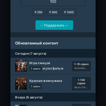
₽ 250
₽ 500
₽ 1000
Обновленный контент
Сегодня (7 августа)
Игра лжецов
1-18 серия
мультфильм
AnimeVost, Субтитры, SHIZA Project, Dream Cast, Reanimedia, AniBaza
1 сезон
1-100
Красная жемчужина
серия
1 сезон
Авто-Перевод
Вчера (6 августа)