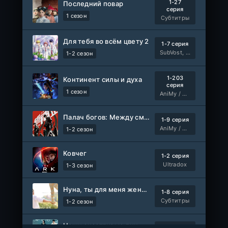
1-27
Последний повар
серия
1 сезон
Субтитры
Для тебя во всём цвету 2
1-7 серия
SubVost, Манипулятор
1-2 сезон
1-203
Континент силы и духа
серия
1 сезон
AniMy / RuChiMe
Палач богов: Между смертным и божественным царством 2
1-9 серия
AniMy / RuChiMe
1-2 сезон
Ковчег
1-2 серия
Ultradox
1-3 сезон
Нуна, ты для меня женщина 2
1-8 серия
Субтитры
1-2 сезон
Наши счастливые дни
1-91 серия