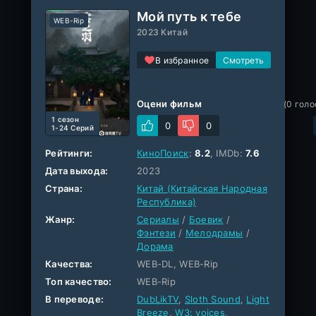
Мой путь к тебе
WEB-Rip
2023 Китай
В избранное
Оцени фильм
(
0
голо
1 cезон
0
0
1-24 Серий
Рейтинги:
КиноПоиск
:
8.2
, IMDb:
7.6
Дата выхода:
2023
Страна:
Китай (Китайская Народная
Республика)
Жанр:
Сериалы
/
Боевик
/
Фэнтези
/
Мелодрамы
/
Дорама
Качества:
WEB-DL, WEB-Rip
Топ качество:
WEB-Rip
В переводе:
DubLikTV
,
Sloth Sound
,
Light
Breeze
,
W3: voices
,