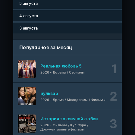
5 августа
Авто-Перевод
1 сезон
4 августа
Мисс Стерва
1-10 серия
AniMaunt
1 сезон
3 августа
Жизнь в чужих мечтах
WEB-DL
Популярное за месяц
Фильм
AlphaProject
1-40
Воинственный бог девяти солнц
Реальная любовь 5
серия
1 сезон
2026 - Дорама / Сериалы
AniMy / RuChiMe
Героиня? Святая? Нет, я всемогущая горничная!
1-7 серия
Бульвар
Манипулятор, SubVost, AnimeVost
1 сезон
2026 - Драма / Мелодрамы / Фильмы
Один на один: Австралия
1-5 серия
Ultradox
1-4 сезон
История токсичной любви
2026 - Фильмы / Культура /
Документальные фильмы
1-110
Связанные судьбой
серия