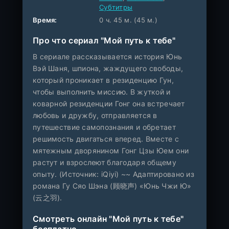
Субтитры
Время:
0 ч. 45 м. (45 м.)
Про что сериал "Мой путь к тебе"
В сериале рассказывается история Юнь
Вэй Шаня, шпиона, жаждущего свободы,
который проникает в резиденцию Гун,
чтобы выполнить миссию. В жуткой и
коварной резиденции Гонг она встречает
любовь и дружбу, отправляется в
путешествие самопознания и обретает
решимость двигаться вперед. Вместе с
мятежным дворянином Гонг Цзы Юем они
растут и взрослеют благодаря общему
опыту. (Источник: iQiyi) ~~ Адаптировано из
романа Гу Сяо Шэна (顾晓声) «Юнь Чжи Ю»
(云之羽).
Смотреть онлайн "Мой путь к тебе"