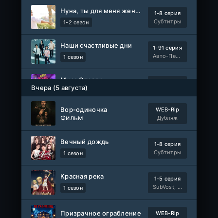
Нуна, ты для меня женщина 2
1-8 серия
Субтитры
1-2 сезон
Наши счастливые дни
1-91 серия
Авто-Перевод
1 сезон
Мисс Стерва
1-10 серия
Вчера (5 августа)
AniMaunt
1 сезон
Вор-одиночка
WEB-Rip
Жизнь в чужих мечтах
Фильм
WEB-DL
Дубляж
Фильм
AlphaProject
Вечный дождь
1-8 серия
1-40
Воинственный бог девяти солнц
Субтитры
1 сезон
серия
1 сезон
AniMy / RuChiMe
Красная река
1-5 серия
Героиня? Святая? Нет, я всемогущая горничная!
SubVost, Манипулятор, AnimeVost, Dream Cast
1 сезон
1-7 серия
Манипулятор, SubVost, AnimeVost
1 сезон
Призрачное ограбление
WEB-Rip