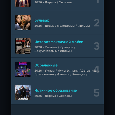
2026 - Дорама / Сериалы
Сердцебиение драм-хорс
WEB-Rip
Фильм
Синема УС
Бульвар
2026 - Драма / Мелодрамы / Фильмы
Моё лето с «Мёртвыми»
WEB-Rip
Фильм
AlphaProject
История токсичной любви
Пробуждение источника силы
2026 - Фильмы / Культура /
1-18 серия
Документальные фильмы
AniMy / RuChiMe
1 сезон
Обреченные
Звёздные войны: Видения представляют — Девятый джедай
1-8 серия
2026 - Ужасы / Мультфильмы / Детективы /
мультфильм
AniMaunt
1 сезон
Приключения / Фэнтези / Комедии /
Триллер / Семейные / Сериалы
Смотрите, почтальон идёт
WEB-Rip
Фильм
Синема УС
Истинное образование
2026 - Дорама / Сериалы
1-188
Несравненный боевой дух
серия
1 сезон
ПВА ШОУ