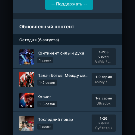
Обновленный контент
Сегодня (6 августа)
1-203
Континент силы и духа
серия
1 сезон
AniMy / RuChiMe
Палач богов: Между смертным и божественным царством 2
1-9 серия
AniMy / RuChiMe
1-2 сезон
Ковчег
1-2 серия
Ultradox
1-3 сезон
1-26
Последний повар
серия
1 сезон
Субтитры