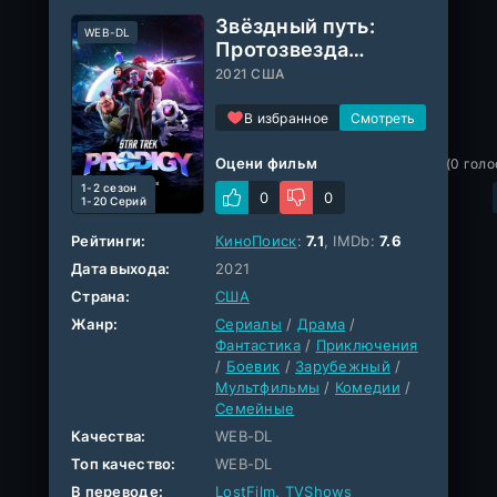
Звёздный путь:
WEB-DL
Протозвезда
(сериал 2021 –
2021 США
2024)
В избранное
Оцени фильм
(
0
голо
1-2 cезон
0
0
1-20 Серий
Рейтинги:
КиноПоиск
:
7.1
, IMDb:
7.6
Дата выхода:
2021
Страна:
США
Жанр:
Сериалы
/
Драма
/
Фантастика
/
Приключения
/
Боевик
/
Зарубежный
/
Мультфильмы
/
Комедии
/
Семейные
Качества:
WEB-DL
Топ качество:
WEB-DL
В переводе:
LostFilm
,
TVShows