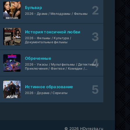
Йоне, иногда
WEB-Rip
Бульвар
Фильм
@MUZOBOZ@
2026 - Драма / Мелодрамы / Фильмы
Лекция
WEB-Rip
Фильм
@MUZOBOZ@
История токсичной любви
2026 - Фильмы / Культура /
Документальные фильмы
1-411
Владыка тысячи миров
серия
1 сезон
Многоголосый
Обреченные
2026 - Ужасы / Мультфильмы / Детективы /
WEB-
Приключения / Фэнтези / Комедии /
Везунчик
DLRip
Триллер / Семейные / Сериалы
Фильм
Неофициальный, Dragon Money Studio
Истинное образование
Укрытие
1-6 серия
2026 - Дорама / Сериалы
ColdFilm
1-3 сезон
Отверженная святая и её гастрономическое путешествие в другом мире
1-5 серия
Субтитры, AniDUB, Dream Cast, AnimeVost, SHIZA Project
1 сезон
© 2026 HDvrezka.ru