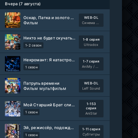
Вчера (7 августа)
Оскар, Патка и золото Балтики
WEB-DL
Фильм
Синема УС
Никто не будет скучать по нам
1-8 серия
Ultradox
1-2 сезон
Некромант: Я катастрофа
1-7 серия
AniMy / RuChiMe
1 сезон
Патруль времени
WEB-DL
Фильм мультфильм
Leff Sound
1-153
Мой Старший Брат слишком стабилен
серия
1 сезон
AniStar
Эй, режиссёр, подождите!
1-11 серия
Субтитры
1 сезон