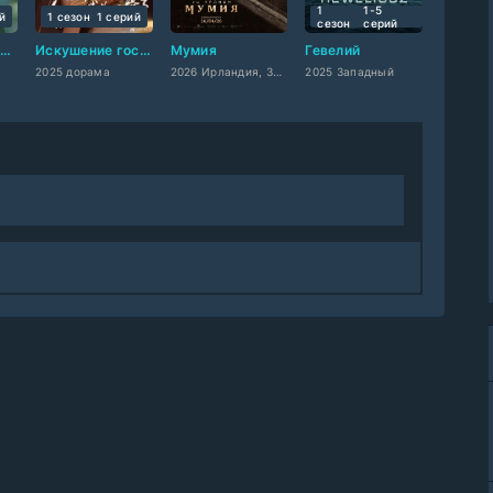
1
1-5
й
1 сезон
1 cерий
сезон
cерий
Цветы расцвели, а ты уходишь?
Искушение господина Фу
Мумия
Гевелий
2025 дорама
2026 Ирландия, Западный
2025 Западный