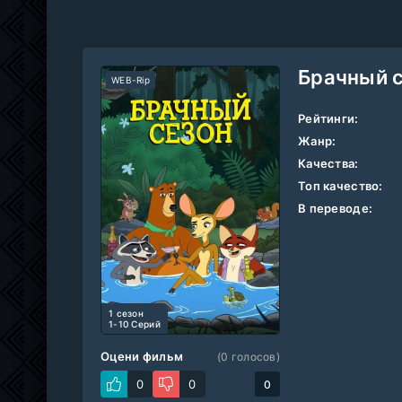
Брачный 
WEB-Rip
Рейтинги:
Жанр:
Качества:
Топ качество:
В переводе:
1 cезон
1-10 Серий
Оцени фильм
(
0
голосов)
0
0
0