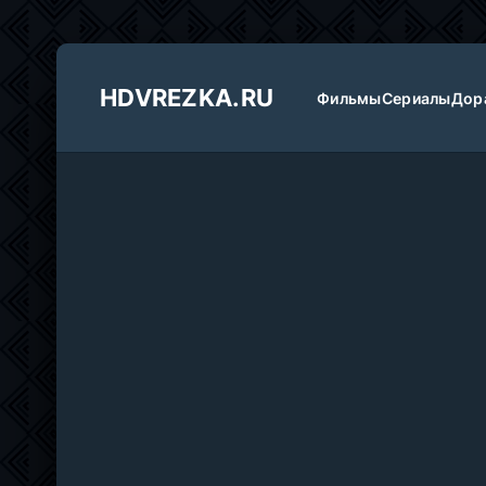
HDVREZKA.RU
Фильмы
Сериалы
Дор