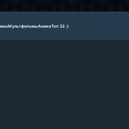
амы
Мультфильмы
Аниме
Топ 32 :)