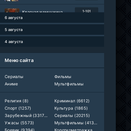
1-101
Красная жемчужина
серия
6 августа
1 сезон
Авто-Перевод
5 августа
Древние пришельцы
1-8 серия
Влад Дорф
1-22 сезон
4 августа
Власть в ночном городе. Книга третья: Юность Кэнена
1-8 серия
Меню сайта
ColdFilm
1-5 сезон
Правила моей кухни
Сериалы
Фильмы
1-9 серия
Влад Дорф
1-15 сезон
Аниме
Мультфильмы
Ленин
Telecine
Религия (8)
Криминал (6612)
Фильм
KimchiTV
Спорт (1257)
Культура (1865)
Зарубежный (33179)
Сериалы (20215)
Счастливы ли мы?
WEB-Rip
Ужасы (5573)
Мультфильмы (4133)
Фильм
Синема УС
Боевик (9394)
Короткометражка (700)