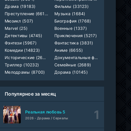
Драма (19183)
Фильмы (33123)
Любовь на розлив
WEB-Rip
Фильм
@MUZOBOZ@
Преступление (6612)
Музыка (1684)
Мюзикл (507)
Биография (1768)
Marvel (25)
Военные (1337)
Ольмо
WEB-Rip
Фильм
@MUZOBOZ@
Детективы (4745)
Приключения (5217)
Фэнтези (5967)
Фантастика (3831)
1-92
Наши счастливые дни
Комедии (14823)
Аниме (6655)
серия
1 сезон
Исторические (2658)
Документальные фильмы (1923)
Авто-Перевод
Триллер (10232)
Семейные (2689)
1-28
Последний повар
Мелодрамы (8700)
Дорама (10145)
серия
1 сезон
Субтитры
Популярное за месяц
Шугар
1-8 серия
ColdFilm
1-2 сезон
Реальная любовь 5
Свидания с Элис Перес
1-9 серия
2026 - Дорама / Сериалы
AniMaunt
1 сезон