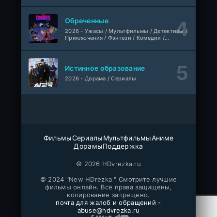
Фильм
@MUZOBOZ@
Обреченные
Ольмо
WEB-Rip
2026 - Ужасы / Мультфильмы / Детективы /
Фильм
@MUZOBOZ@
Приключения / Фэнтези / Комедии /
Триллер / Семейные / Сериалы
1-92
Наши счастливые дни
серия
Истинное образование
1 сезон
Авто-Перевод
2026 - Дорама / Сериалы
1-28
Последний повар
серия
1 сезон
Субтитры
Шугар
1-8 серия
Фильмы
Сериалы
Мультфильмы
Аниме
ColdFilm
Дорамы
Поддержка
1-2 сезон
© 2026 HDvrezka.ru
Свидания с Элис Перес
1-9 серия
© 2024 "New HDrezka " Смотрите лучшие
AniMaunt
1 сезон
фильмы онлайн. Все права защищены,
копирование запрещено.
почта для жалоб и обращений -
Йоне, иногда
WEB-Rip
abuse@hdvrezka.ru
Фильм
@MUZOBOZ@