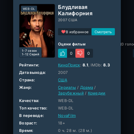
Блудливая
WEB-DL
Калифорния
2007 США
В избранное
Оцени фильм
(
0
голо
1-7 cезон
0
0
1-12 Серий
Рейтинги:
КиноПоиск
:
8.1
, IMDb:
8.3
Дата выхода:
2007
Страна:
США
Жанр:
Сериалы
/
Драма
/
Зарубежный
/
Комедии
Качества:
WEB-DL
Топ качество:
WEB-DL
В переводе:
NovaFilm
Возраст:
18+
Время:
0 ч. 28 м. (28 м.)