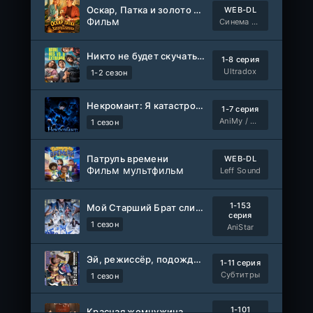
Оскар, Патка и золото Балтики
WEB-DL
Фильм
Синема УС
Никто не будет скучать по нам
1-8 серия
Ultradox
1-2 сезон
Некромант: Я катастрофа
1-7 серия
AniMy / RuChiMe
1 сезон
Патруль времени
WEB-DL
Фильм мультфильм
Leff Sound
1-153
Мой Старший Брат слишком стабилен
серия
1 сезон
AniStar
Эй, режиссёр, подождите!
1-11 серия
Субтитры
1 сезон
1-101
Красная жемчужина