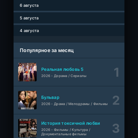
серия
6 августа
1 сезон
Авто-Перевод
5 августа
Древние пришельцы
1-8 серия
Влад Дорф
1-22 сезон
4 августа
Власть в ночном городе. Книга третья: Юность Кэнена
1-8 серия
Популярное за месяц
ColdFilm
1-5 сезон
Правила моей кухни
1-9 серия
Реальная любовь 5
Влад Дорф
1-15 сезон
2026 - Дорама / Сериалы
Ленин
Telecine
Фильм
KimchiTV
Бульвар
2026 - Драма / Мелодрамы / Фильмы
Счастливы ли мы?
WEB-Rip
Фильм
Синема УС
История токсичной любви
2026 - Фильмы / Культура /
Любовь на розлив
WEB-Rip
Документальные фильмы