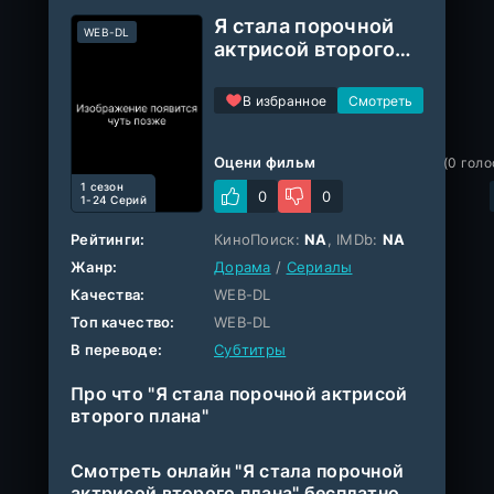
Я стала порочной
WEB-DL
актрисой второго
плана
В избранное
Оцени фильм
(
0
голо
1 cезон
0
0
1-24 Серий
Рейтинги:
КиноПоиск:
NA
, IMDb:
NA
Жанр:
Дорама
/
Сериалы
Качества:
WEB-DL
Топ качество:
WEB-DL
В переводе:
Субтитры
Про что "Я стала порочной актрисой
второго плана"
Смотреть онлайн "Я стала порочной
актрисой второго плана" бесплатно