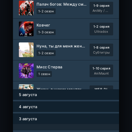
Палач богов: Между смертным и божественным царством 2
1-9 серия
Правила моей кухни
1-9 серия
AniMy / RuChiMe
1-2 сезон
Влад Дорф
1-15 сезон
Ковчег
1-2 серия
Ленин
Telecine
Ultradox
1-3 сезон
Фильм
KimchiTV
Нуна, ты для меня женщина 2
1-8 серия
Счастливы ли мы?
WEB-Rip
Субтитры
1-2 сезон
Фильм
Синема УС
Мисс Стерва
1-10 серия
Любовь на розлив
WEB-Rip
AniMaunt
1 сезон
Фильм
@MUZOBOZ@
Жизнь в чужих мечтах
WEB-DL
Ольмо
WEB-Rip
Фильм
AlphaProject
5 августа
Фильм
@MUZOBOZ@
4 августа
1-40
Воинственный бог девяти солнц
1-92
Наши счастливые дни
серия
серия
1 сезон
AniMy / RuChiMe
3 августа
1 сезон
Авто-Перевод
Героиня? Святая? Нет, я всемогущая горничная!