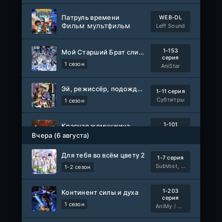
Патруль времени
WEB-DL
Фильм мультфильм
Leff Sound
1-153
Мой Старший Брат слишком стабилен
серия
1 сезон
AniStar
Эй, режиссёр, подождите!
1-11 серия
Субтитры
1 сезон
1-101
Красная жемчужина
серия
Вчера (6 августа)
1 сезон
Авто-Перевод
Для тебя во всём цвету 2
1-7 серия
Древние пришельцы
1-8 серия
SubVost, Манипулятор
1-2 сезон
Влад Дорф
1-22 сезон
1-203
Континент силы и духа
Власть в ночном городе. Книга третья: Юность Кэнена
серия
1-8 серия
1 сезон
AniMy / RuChiMe
ColdFilm
1-5 сезон