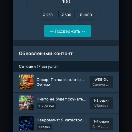
₽ 250
₽ 500
₽ 1000
Обновленный контент
Сегодня (7 августа)
Оскар, Патка и золото Балтики
WEB-DL
Фильм
Синема УС
Никто не будет скучать по нам
1-8 серия
Ultradox
1-2 сезон
Некромант: Я катастрофа
1-7 серия
AniMy / RuChiMe
1 сезон