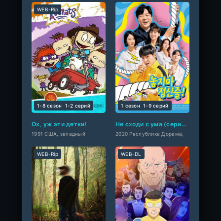
WEB-Rip
1-8 сезон
1-2 cерий
1 сезон
1-9 cерий
Ох, уж эти детки!
Не сходи с ума (сериал 2020)
1991 США, западный
2020 Республика Дорама,
WEB-Rip
WEB-DL