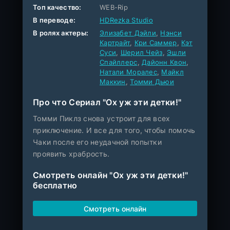
Топ качество:
WEB-Rip
В переводе:
HDRezka Studio
В ролях актеры:
Элизабет Дэйли
,
Нэнси
Картрайт
,
Кри Саммер
,
Кэт
Суси
,
Шерил Чейз
,
Эшли
Спайллерс
,
Дайонн Квон
,
Натали Моралес
,
Майкл
Маккин
,
Томми Дьюи
Про что Сериал "Ох уж эти детки!"
Томми Пиклз снова устроит для всех
приключение. И все для того, чтобы помочь
Чаки после его неудачной попытки
проявить храбрость.
Смотреть онлайн "Ох уж эти детки!"
бесплатно
Смотреть онлайн