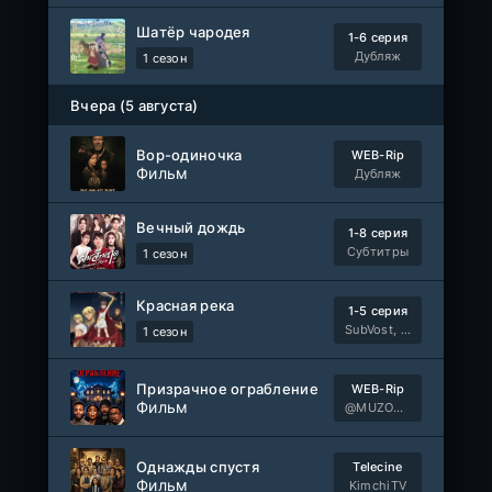
Шатёр чародея
1-6 серия
Дубляж
1 сезон
Вчера (5 августа)
Вор-одиночка
WEB-Rip
Фильм
Дубляж
Вечный дождь
1-8 серия
Субтитры
1 сезон
Красная река
1-5 серия
SubVost, Манипулятор, AnimeVost, Dream Cast
1 сезон
Призрачное ограбление
WEB-Rip
Фильм
@MUZOBOZ@
Однажды спустя
Telecine
Фильм
KimchiTV