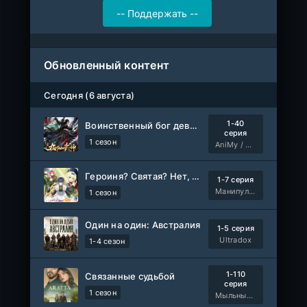
Обновленный контент
Сегодня (6 августа)
1-40
Воинственный бог девяти солнц
серия
1 сезон
AniMy / RuChiMe
Героиня? Святая? Нет, я всемогущая горничная!
1-7 серия
Манипулятор, SubVost, AnimeVost
1 сезон
Один на один: Австралия
1-5 серия
Ultradox
1-4 сезон
1-110
Связанные судьбой
серия
1 сезон
Мыльные оперы Турции, AlisaDirilis, Субтитры