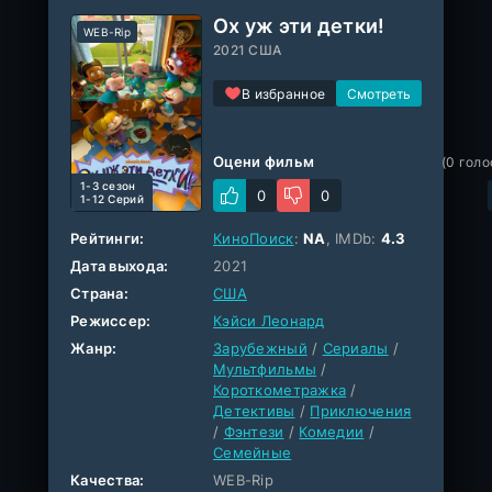
Ох уж эти детки!
WEB-Rip
2021 США
В избранное
Оцени фильм
(
0
голо
1-3 cезон
0
0
1-12 Серий
Рейтинги:
КиноПоиск
:
NA
, IMDb:
4.3
Дата выхода:
2021
Страна:
США
Режиссер:
Кэйси Леонард
Жанр:
Зарубежный
/
Сериалы
/
Мультфильмы
/
Короткометражка
/
Детективы
/
Приключения
/
Фэнтези
/
Комедии
/
Семейные
Качества:
WEB-Rip