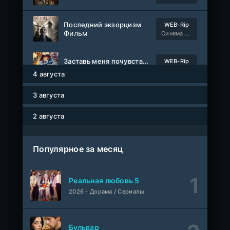
Последний экзорцизм
WEB-Rip
Фильм
Синема УС
Заставь меня почувствовать
WEB-Rip
Фильм
@MUZOBOZ@
4 августа
3 августа
Сто лет одиночества
1-7 серия
ColdFilm
1-2 сезон
2 августа
Как украсть банкомат и сойти с ума
WEB-Rip
Фильм
Синема УС
Популярное за месяц
1-58
Трепещущее сердце
серия
Реальная любовь 5
1 сезон
AveBrasil
2026 - Дорама / Сериалы
Сердцебиение драм-хорс
WEB-Rip
Фильм
Синема УС
Бульвар