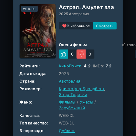
Астрал. Амулет зла
WEB-DL
2025 Австралия
В избранное
Оцени фильм
(
0
голо
0
0
Рейтинги:
КиноПоиск
:
4.2
, IMDb:
7.2
Дата выхода:
2025
Страна:
Австралия
Режиссер:
Кристофер Броадбент
,
Энцо Тедески
Жанр:
Фильмы
/
Ужасы
/
Зарубежный
Качества:
WEB-DL
Топ качество:
WEB-DL
В переводе:
Дубляж