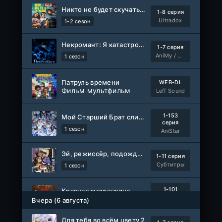
Никто не будет скучать по нам
1-8 серия
Ultradox
1-2 сезон
Некромант: Я катастрофа
1-7 серия
AniMy / RuChiMe
1 сезон
Патруль времени
WEB-DL
Фильм мультфильм
Leff Sound
1-153
Мой Старший Брат слишком стабилен
серия
1 сезон
AniStar
Эй, режиссёр, подождите!
1-11 серия
Субтитры
1 сезон
1-101
Красная жемчужина
серия
Вчера (6 августа)
1 сезон
Авто-Перевод
Для тебя во всём цвету 2