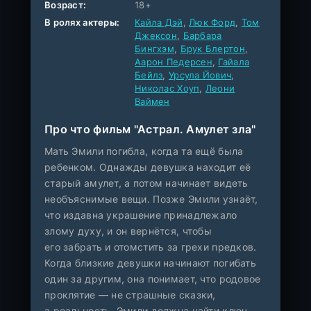
Возраст:
18+
В ролях актеры:
Кайла Дэй
,
Люк Форд
,
Том
Джексон
,
Барбара
Бингхэм
,
Брук Блертон
,
Аарон Педерсен
,
Гайала
Бейлз
,
Урсула Йович
,
Николас Хоуп
,
Леони
Ваймен
Про что фильм "Астрал. Амулет зла"
Мать Эмили погибла, когда та ещё была
ребенком. Однажды девушка находит её
старый амулет, а потом начинает видеть
необъяснимые вещи. Позже Эмили узнаёт,
что издавна украшение принадлежало
злому духу, и он вернётся, чтобы
его забрать и отомстить за грехи предков.
Когда близкие девушки начинают погибать
один за другим, она понимает, что родовое
проклятие — не страшные сказки,
а реальность. Эмили должна найти ключ