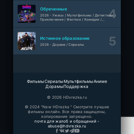
Фильм
@MUZOBOZ@
Обреченные
2026 - Ужасы / Мультфильмы / Детективы /
1-411
Владыка тысячи миров
Приключения / Фэнтези / Комедии /
серия
Триллер / Семейные / Сериалы
1 сезон
Многоголосый
Истинное образование
WEB-
Везунчик
DLRip
2026 - Дорама / Сериалы
Фильм
Неофициальный, Dragon Money Studio
Укрытие
1-6 серия
ColdFilm
1-3 сезон
Фильмы
Сериалы
Мультфильмы
Аниме
Отверженная святая и её гастрономическое путешествие в другом мире
1-5 серия
Дорамы
Поддержка
Субтитры, AniDUB, Dream Cast, AnimeVost, SHIZA Project
1 сезон
© 2026 HDvrezka.ru
Монстрик Карамелька
1-6 серия
© 2024 "New HDrezka " Смотрите лучшие
Манипулятор, SubVost, AnimeVost, FumoDub
фильмы онлайн. Все права защищены,
1 сезон
копирование запрещено.
почта для жалоб и обращений -
Игра лжецов
abuse@hdvrezka.ru
1-18 серия
мультфильм
AnimeVost, Субтитры, SHIZA Project, Dream Cast, Reanimedia, AniBaza
1 сезон