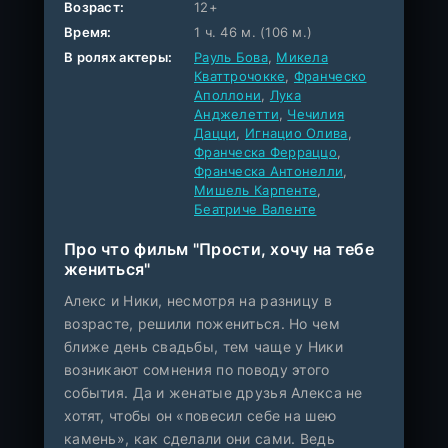
Возраст:
12+
Время:
1 ч. 46 м. (106 м.)
В ролях актеры:
Рауль Бова
,
Микела
Кваттрочокке
,
Франческо
Аполлони
,
Лука
Анджелетти
,
Чечилия
Дацци
,
Игнацио Олива
,
Франческа Ферраццо
,
Франческа Антонелли
,
Мишель Карпенте
,
Беатриче Валенте
Про что фильм "Прости, хочу на тебе
жениться"
Алекс и Ники, несмотря на разницу в
возрасте, решили пожениться. Но чем
ближе день свадьбы, тем чаще у Ники
возникают сомнения по поводу этого
события. Да и женатые друзья Алекса не
хотят, чтобы он «повесил себе на шею
камень», как сделали они сами. Ведь