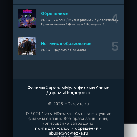
Фильм
@MUZOBOZ@
Обреченные
2026 - Ужасы / Мультфильмы / Детективы /
1-411
Владыка тысячи миров
Приключения / Фэнтези / Комедии /
серия
Триллер / Семейные / Сериалы
1 сезон
Многоголосый
Истинное образование
WEB-
Везунчик
DLRip
2026 - Дорама / Сериалы
Фильм
Неофициальный, Dragon Money Studio
Укрытие
1-6 серия
ColdFilm
1-3 сезон
Фильмы
Сериалы
Мультфильмы
Аниме
Отверженная святая и её гастрономическое путешествие в другом мире
1-5 серия
Дорамы
Поддержка
Субтитры, AniDUB, Dream Cast, AnimeVost, SHIZA Project
1 сезон
© 2026 HDvrezka.ru
Монстрик Карамелька
1-6 серия
© 2024 "New HDrezka " Смотрите лучшие
Манипулятор, SubVost, AnimeVost, FumoDub
фильмы онлайн. Все права защищены,
1 сезон
копирование запрещено.
почта для жалоб и обращений -
Игра лжецов
abuse@hdvrezka.ru
1-18 серия