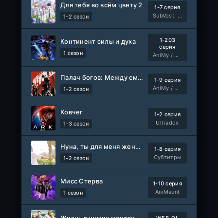
Для тебя во всём цвету 2
1-7 серия
Древние пришельцы
1-8 серия
SubVost, Манипулятор
1-2 сезон
Влад Дорф
1-22 сезон
1-203
Континент силы и духа
Власть в ночном городе. Книга третья: Юность Кэнена
серия
1-8 серия
1 сезон
AniMy / RuChiMe
ColdFilm
1-5 сезон
Палач богов: Между смертным и божественным царством 2
1-9 серия
Правила моей кухни
1-9 серия
AniMy / RuChiMe
1-2 сезон
Влад Дорф
1-15 сезон
Ковчег
1-2 серия
Ленин
Telecine
Ultradox
1-3 сезон
Фильм
KimchiTV
Нуна, ты для меня женщина 2
1-8 серия
Счастливы ли мы?
WEB-Rip
Субтитры
1-2 сезон
Фильм
Синема УС
Мисс Стерва
1-10 серия
Любовь на розлив
WEB-Rip
AniMaunt
1 сезон
Фильм
@MUZOBOZ@
Жизнь в чужих мечтах
WEB-DL