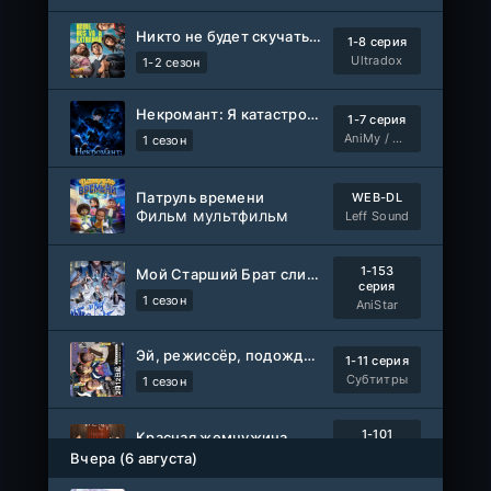
Никто не будет скучать по нам
1-8 серия
Ultradox
1-2 сезон
Некромант: Я катастрофа
1-7 серия
AniMy / RuChiMe
1 сезон
Патруль времени
WEB-DL
Фильм мультфильм
Leff Sound
1-153
Мой Старший Брат слишком стабилен
серия
1 сезон
AniStar
Эй, режиссёр, подождите!
1-11 серия
Субтитры
1 сезон
1-101
Красная жемчужина
серия
Вчера (6 августа)
1 сезон
Авто-Перевод