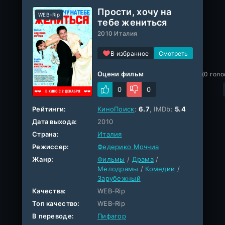
Прости, хочу на
WEB-Rip
тебе жениться
2010 Италия
В избранное
Оцени фильм
(
0
голо
0
0
Рейтинги:
КиноПоиск
:
6.7
, IMDb:
5.4
Дата выхода:
2010
Страна:
Италия
Режиссер:
Федерико Моччиа
Жанр:
Фильмы
/
Драма
/
Мелодрамы
/
Комедии
/
Зарубежный
Качества:
WEB-Rip
Топ качество:
WEB-Rip
В переводе:
Пифагор