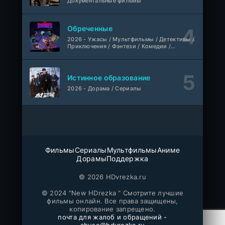
Документальные фильмы
1-110
Связанные судьбой
серия
1 сезон
Мыльные оперы Турции, AlisaDirilis, Субтитры
Обреченные
Шатёр чародея
2026 - Ужасы / Мультфильмы / Детективы /
1-6 серия
Приключения / Фэнтези / Комедии /
Дубляж
1 сезон
Триллер / Семейные / Сериалы
Истинное образование
2026 - Дорама / Сериалы
Фильмы
Сериалы
Мультфильмы
Аниме
Дорамы
Поддержка
© 2026 HDvrezka.ru
© 2024 "New HDrezka " Смотрите лучшие
фильмы онлайн. Все права защищены,
копирование запрещено.
почта для жалоб и обращений -