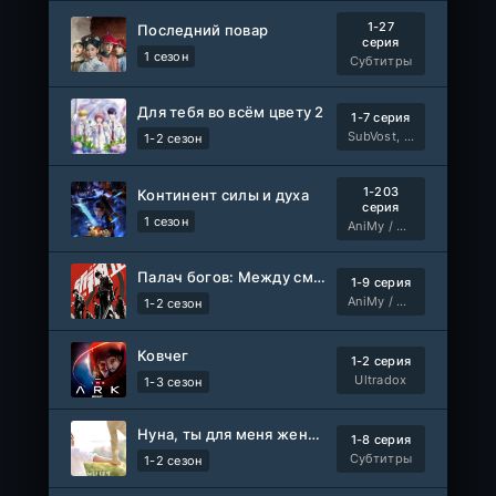
1-27
Последний повар
серия
1 сезон
Субтитры
Для тебя во всём цвету 2
1-7 серия
SubVost, Манипулятор
1-2 сезон
1-203
Континент силы и духа
серия
1 сезон
AniMy / RuChiMe
Палач богов: Между смертным и божественным царством 2
1-9 серия
AniMy / RuChiMe
1-2 сезон
Ковчег
1-2 серия
Ultradox
1-3 сезон
Нуна, ты для меня женщина 2
1-8 серия
Субтитры
1-2 сезон