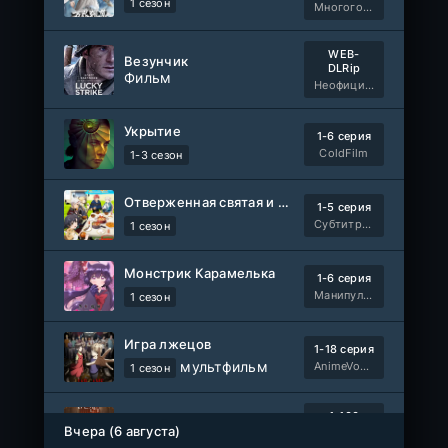
1 сезон
Многоголосый
WEB-
Везунчик
DLRip
Фильм
Неофициальный, Dragon Money Studio
Укрытие
1-6 серия
ColdFilm
1-3 сезон
Отверженная святая и её гастрономическое путешествие в другом мире
1-5 серия
Субтитры, AniDUB, Dream Cast, AnimeVost, SHIZA Project
1 сезон
Монстрик Карамелька
1-6 серия
Манипулятор, SubVost, AnimeVost, FumoDub
1 сезон
Игра лжецов
1-18 серия
мультфильм
AnimeVost, Субтитры, SHIZA Project, Dream Cast, Reanimedia, AniBaza
1 сезон
1-100
Красная жемчужина
Вчера (6 августа)
серия
1 сезон
Авто-Перевод