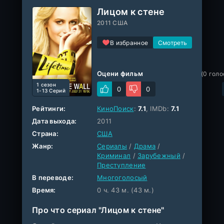
Лицом к стене
2011 США
В избранное
Оцени фильм
(
0
голо
1 cезон
0
0
1-13 Серий
Рейтинги:
КиноПоиск
:
7.1
, IMDb:
7.1
Дата выхода:
2011
Страна:
США
Жанр:
Сериалы
/
Драма
/
Криминал
/
Зарубежный
/
Преступление
В переводе:
Многоголосый
Время:
0 ч. 43 м. (43 м.)
Про что сериал "Лицом к стене"