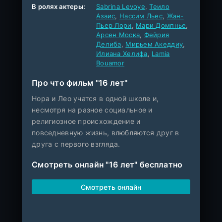
В ролях актеры:
Sabrina Levoye
,
Теило
Азаис
,
Нассим Льес
,
Жан-
Пьер Лори
,
Мари Домпнье
,
Арсен Моска
,
Фейрия
Делиба
,
Мирьем Акеддиу
,
Илиана Хелифа
,
Lamia
Bouamor
Про что фильм "16 лет"
Нора и Лео учатся в одной школе и,
несмотря на разное социальное и
религиозное происхождение и
повседневную жизнь, влюбляются друг в
друга с первого взгляда.
Смотреть онлайн "16 лет" бесплатно
Смотреть онлайн