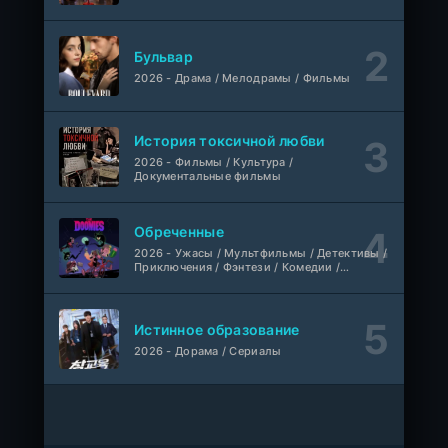
Авто-Перевод
1-110
Связанные судьбой
серия
1 сезон
Бульвар
Мыльные оперы Турции, AlisaDirilis, Субтитры
2026 - Драма / Мелодрамы / Фильмы
Шатёр чародея
1-6 серия
Дубляж
1 сезон
История токсичной любви
2026 - Фильмы / Культура /
Документальные фильмы
Обреченные
2026 - Ужасы / Мультфильмы / Детективы /
Приключения / Фэнтези / Комедии /
Триллер / Семейные / Сериалы
Истинное образование
2026 - Дорама / Сериалы