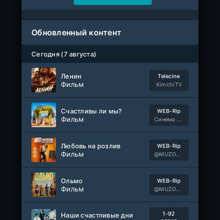
Обновленный контент
Сегодня (7 августа)
Ленин
Telecine
Фильм
KimchiTV
Счастливы ли мы?
WEB-Rip
Фильм
Синема УС
Любовь на розлив
WEB-Rip
Фильм
@MUZOBOZ@
Ольмо
WEB-Rip
Фильм
@MUZOBOZ@
1-92
Наши счастливые дни