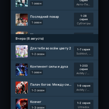
серия
1 сезон
Авто-Перевод
1-28
Последний повар
серия
1 сезон
Субтитры
Шугар
1-8 серия
Вчера (6 августа)
ColdFilm
1-2 сезон
Для тебя во всём цвету 2
1-7 серия
Свидания с Элис Перес
1-9 серия
SubVost, Манипулятор
1-2 сезон
AniMaunt
1 сезон
1-203
Континент силы и духа
серия
Йоне, иногда
WEB-Rip
1 сезон
AniMy / RuChiMe
Фильм
@MUZOBOZ@
Палач богов: Между смертным и божественным царством 2
1-9 серия
Лекция
WEB-Rip
AniMy / RuChiMe
1-2 сезон
Фильм
@MUZOBOZ@
Ковчег
1-2 серия
1-411
Владыка тысячи миров
Ultradox
серия
1-3 сезон