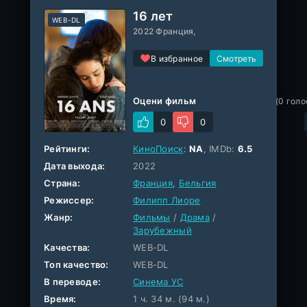
16 лет
WEB-DL
2022 Франция,
В избранное
Оцени фильм
(
0
голо
0
0
Рейтинги:
КиноПоиск
:
NA
, IMDb:
6.5
Дата выхода:
2022
Страна:
Франция
,
Бельгия
Режиссер:
Филипп Лиоре
Жанр:
Фильмы
/
Драма
/
Зарубежный
Качества:
WEB-DL
Топ качество:
WEB-DL
В переводе:
Синема УС
Время:
1 ч. 34 м. (94 м.)