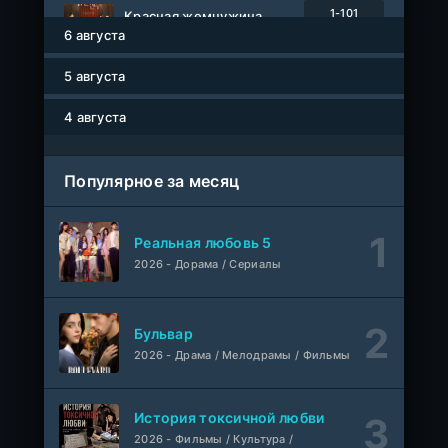
1-101
Красная жемчужина
серия
6 августа
1 сезон
Авто-Перевод
5 августа
Древние пришельцы
1-8 серия
Влад Дорф
1-22 сезон
4 августа
Власть в ночном городе. Книга третья: Юность Кэнена
1-8 серия
Популярное за месяц
ColdFilm
1-5 сезон
Правила моей кухни
1-9 серия
Реальная любовь 5
Влад Дорф
1-15 сезон
2026 - Дорама / Сериалы
Ленин
Telecine
Фильм
KimchiTV
Бульвар
2026 - Драма / Мелодрамы / Фильмы
Счастливы ли мы?
WEB-Rip
Фильм
Синема УС
История токсичной любви
2026 - Фильмы / Культура /