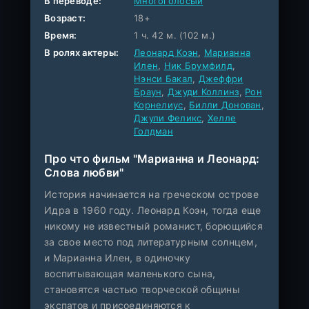
В переводе:
Многоголосый
Возраст:
18+
Время:
1 ч. 42 м. (102 м.)
В ролях актеры:
Леонард Коэн
,
Марианна
Илен
,
Ник Брумфилд
,
Нэнси Бакал
,
Джеффри
Браун
,
Джуди Коллинз
,
Рон
Корнелиус
,
Билли Донован
,
Джули Феликс
,
Хелле
Голдман
Про что фильм "Марианна и Леонард:
Слова любви"
История начинается на греческом острове
Идра в 1960 году. Леонард Коэн, тогда еще
никому не известный романист, борющийся
за свое место под литературным солнцем,
и Марианна Илен, в одиночку
воспитывающая маленького сына,
становятся частью творческой общины
экспатов и присоединяются к