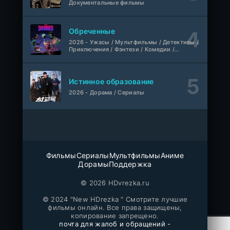
Любовь на розлив
WEB-Rip
Документальные фильмы
Фильм
@MUZOBOZ@
Обреченные
Ольмо
WEB-Rip
2026 - Ужасы / Мультфильмы / Детективы /
Фильм
@MUZOBOZ@
Приключения / Фэнтези / Комедии /
Триллер / Семейные / Сериалы
1-92
Наши счастливые дни
серия
Истинное образование
1 сезон
Авто-Перевод
2026 - Дорама / Сериалы
1-28
Последний повар
серия
1 сезон
Субтитры
Шугар
1-8 серия
Фильмы
Сериалы
Мультфильмы
Аниме
ColdFilm
Дорамы
Поддержка
1-2 сезон
© 2026 HDvrezka.ru
Свидания с Элис Перес
1-9 серия
© 2024 "New HDrezka " Смотрите лучшие
AniMaunt
1 сезон
фильмы онлайн. Все права защищены,
копирование запрещено.
почта для жалоб и обращений -
Йоне, иногда
WEB-Rip