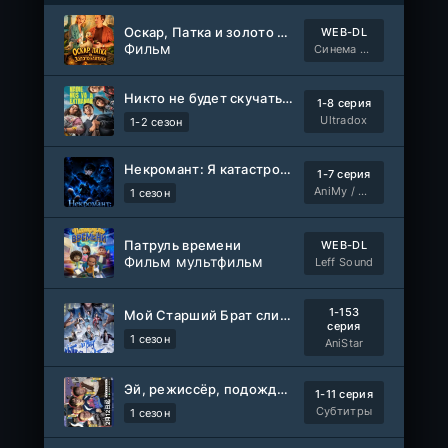
Оскар, Патка и золото Балтики
WEB-DL
Фильм
Синема УС
Никто не будет скучать по нам
1-8 серия
Ultradox
1-2 сезон
Некромант: Я катастрофа
1-7 серия
AniMy / RuChiMe
1 сезон
Патруль времени
WEB-DL
Фильм мультфильм
Leff Sound
1-153
Мой Старший Брат слишком стабилен
серия
1 сезон
AniStar
Эй, режиссёр, подождите!
1-11 серия
Субтитры
1 сезон