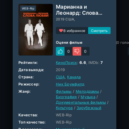
Марианна и
WEB-Rip
Леонард: Слова
любви
2019 США,
В избранное
Оцени фильм
(
0
голо
0
0
Рейтинги:
КиноПоиск
:
6.6
, IMDb:
7
Дата выхода:
2019
Страна:
США
,
Канада
Режиссер:
Ник Брумфилд
Жанр:
Фильмы
/
Мелодрамы
/
Биография
/
Музыка
/
Документальные фильмы
/
Культура
/
Зарубежный
Качества:
WEB-Rip
Топ качество:
WEB-Rip