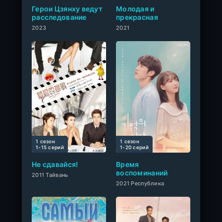
Герои Цзянху ведут
Молодая и
расследование
прекрасная
2023
2021
1 сезон
1 сезон
0
1-15 cерий
1-20 cерий
Не сдавайся!
Время
воспоминаний
2011 Тайвань
2021 Республика