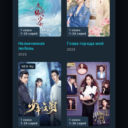
1 сезон
1 сезон
0
1-24 cерий
1-24 cерий
Назначенная
Глава города мой
любовь
2023
2023
WEB-Rip
1 сезон
1 сезон
0
1-24 cерий
1-34 cерий