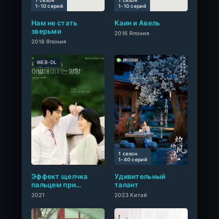
1 сезон
1 сезон
0
1-10 cерий
1-10 cерий
Нам не стать
Каин и Авель
зверьми
2016 Япония
2018 Япония
WEB-DL
1 сезон
0
1-40 cерий
Эффект щелчка
Удивительный
пальцем при
талант
расставании
2021
2023 Китай