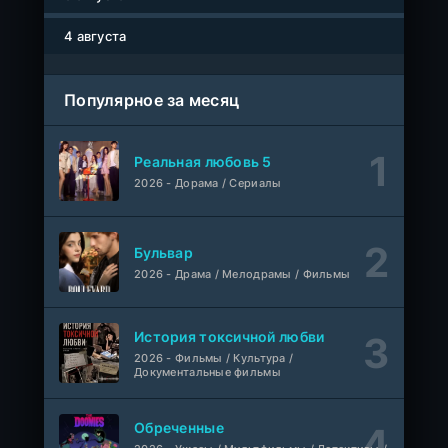
Древние пришельцы
1-8 серия
Влад Дорф
1-22 сезон
4 августа
Власть в ночном городе. Книга третья: Юность Кэнена
1-8 серия
Популярное за месяц
ColdFilm
1-5 сезон
Правила моей кухни
1-9 серия
Реальная любовь 5
Влад Дорф
1-15 сезон
2026 - Дорама / Сериалы
Ленин
Telecine
Фильм
KimchiTV
Бульвар
2026 - Драма / Мелодрамы / Фильмы
Счастливы ли мы?
WEB-Rip
Фильм
Синема УС
История токсичной любви
2026 - Фильмы / Культура /
Любовь на розлив
WEB-Rip
Документальные фильмы
Фильм
@MUZOBOZ@
Обреченные
Ольмо
WEB-Rip