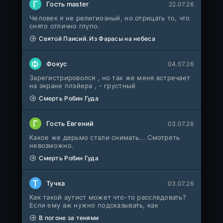
Фильм
@MUZOBOZ@
Г
Гость master
22.07.26
Человек я не религиозный, но отрицать то, что
снято отлично глупо.
1-411
Владыка тысячи миров
серия
Святой Паисий. Из Фарасы на небеса
1 сезон
Многоголосый
Ф
Фокус
04.07.26
WEB-
Везунчик
DLRip
Фильм
Зарегистрироволся , но так же меня встречает
Неофициальный, Dragon Money Studio
на экране плэйера , - грустный
Смерть Робин Гуда
Укрытие
1-6 серия
ColdFilm
1-3 сезон
Г
Гость Евгений
03.07.26
Какое же дерьмо стали снимать... Смотреть
Отверженная святая и её гастрономическое путешествие в другом мире
1-5 серия
невозможно.
Субтитры, AniDUB, Dream Cast, AnimeVost, SHIZA Project
1 сезон
Смерть Робин Гуда
Монстрик Карамелька
1-6 серия
Т
Тучка
03.07.26
Манипулятор, SubVost, AnimeVost, FumoDub
1 сезон
Как такой аутист может что-то расследовать?
Если ему аж нужно подсказывать, как
Игра лжецов
1-18 серия
В погоне за тенями
мультфильм
AnimeVost, Субтитры, SHIZA Project, Dream Cast, Reanimedia, AniBaza
1 сезон