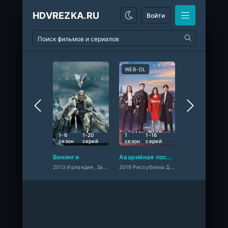
HDVREZKA.RU
Войти
WEB-DL
BD-Rip
7.5
10
10
1-6
1-20
1
1-16
сезон
cерий
сезон
cерий
Викинги
Аварийная посадка любви
Зияющая син
2013 Ирландия, Западный
2019 Республика Дорама,