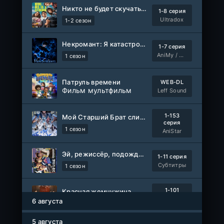
Никто не будет скучать по нам
1-8 серия
Ultradox
1-2 сезон
Некромант: Я катастрофа
1-7 серия
AniMy / RuChiMe
1 сезон
Патруль времени
WEB-DL
Фильм мультфильм
Leff Sound
1-153
Мой Старший Брат слишком стабилен
серия
1 сезон
AniStar
Эй, режиссёр, подождите!
1-11 серия
Субтитры
1 сезон
1-101
Красная жемчужина
серия
6 августа
1 сезон
Авто-Перевод
5 августа