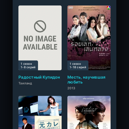
1 сезон
1 сезон
0
1-8 cерий
1-18 cерий
Радостный Купидон
Месть, научившая
любить
Таиланд
2013