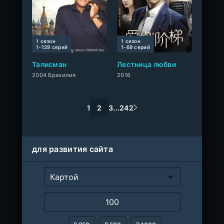
1 сезон
1 сезон
0
1-129 cерий
1-69 cерий
Талисман
Лестница любви
2004 Бразилия
2016
1
2
3
...
242
для развития сайта