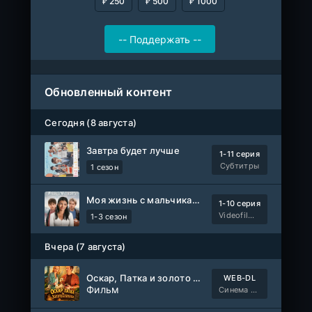
₽ 250
₽ 500
₽ 1000
Обновленный контент
Сегодня (8 августа)
Завтра будет лучше
1-11 серия
Субтитры
1 сезон
Моя жизнь с мальчиками Уолтер
1-10 серия
Videofilm Int
1-3 сезон
Вчера (7 августа)
Оскар, Патка и золото Балтики
WEB-DL
Фильм
Синема УС