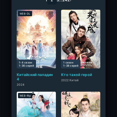
WEB-DL
1-4 сезон
1 сезон
0
1-36 cерий
1-38 cерий
Китайский паладин
Кто такой герой
4
2022 Китай
2024
WEB-Rip