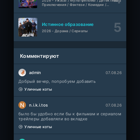
2026 - Ужасы / Мультфильмы / Детективы /
Фильм
@MUZOBOZ@
Приключения / Фэнтези / Комедии /
Триллер / Семейные / Сериалы
1-92
Наши счастливые дни
серия
Истинное образование
1 сезон
Авто-Перевод
2026 - Дорама / Сериалы
1-28
Последний повар
серия
1 сезон
Субтитры
Комментируют
Шугар
1-8 серия
admin
07.08.26
ColdFilm
1-2 сезон
Добрый вечер, попробуем добавить
Свидания с Элис Перес
Уличные коты
1-9 серия
AniMaunt
1 сезон
N
n.i.k.i.tos
07.08.26
Йоне, иногда
WEB-Rip
было бы удобно если бы к фильмам и сериалом
Фильм
@MUZOBOZ@
трейлеры добавляли во вкладке
Уличные коты
Лекция
WEB-Rip