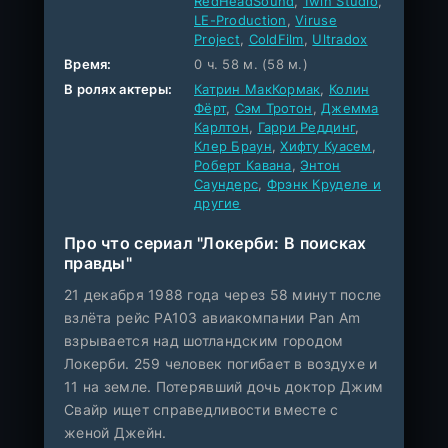
RedHeadSound
,
1win Studio
,
LE-Production
,
Viruse
Project
,
ColdFilm
,
Ultradox
Время:
0 ч. 58 м. (58 м.)
В ролях актеры:
Катрин МакКормак
,
Колин
Фёрт
,
Сэм Тротон
,
Джемма
Карлтон
,
Гарри Реддинг
,
Клер Браун
,
Хифту Куасем
,
Роберт Кавана
,
Энтон
Саундерс
,
Фрэнк Круделе и
другие
Про что сериал "Локерби: В поисках
правды"
21 декабря 1988 года через 58 минут после
взлёта рейс PA103 авиакомпании Pan Am
взрывается над шотландским городом
Локерби. 259 человек погибает в воздухе и
11 на земле. Потерявший дочь доктор Джим
Свайр ищет справедливости вместе с
женой Джейн.