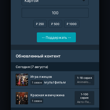
₽ 250
₽ 500
₽ 1000
Обновленный контент
Сегодня (7 августа)
Игра лжецов
1-18 серия
мультфильм
AnimeVost, Субтитры, SHIZA Project, Dream Cast, Reanimedia, AniBaza
1 сезон
1-100
Красная жемчужина
серия
1 сезон
Авто-Перевод