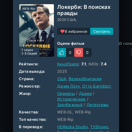
Локерби: В поисках
WEB-Rip
правды
2025 США,
В избранное
Оцени фильм
(
0
голо
1 cезон
0
0
1-5 Серий
Рейтинги:
КиноПоиск
:
7.1
, IMDb:
7.4
Дата выхода:
2025
Страна:
США
,
Великобритания
Режиссер:
Джим Лоуч
,
Отто Батхёрст
Жанр:
Сериалы
/
Драма
/
Исторические
/
Зарубежный
/
Детективы
Качества:
WEB-DL, WEB-Rip
Топ качество:
WEB-Rip
В переводе:
HDRezka Studio
,
TVShows
,