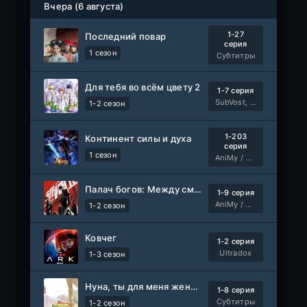
Вчера (6 августа)
1-27
Последний повар
серия
1 сезон
Субтитры
Для тебя во всём цвету 2
1-7 серия
SubVost, Манипулятор
1-2 сезон
1-203
Континент силы и духа
серия
1 сезон
AniMy / RuChiMe
Палач богов: Между смертным и божественным царством 2
1-9 серия
AniMy / RuChiMe
1-2 сезон
Ковчег
1-2 серия
Ultradox
1-3 сезон
Нуна, ты для меня женщина 2
1-8 серия
Субтитры
1-2 сезон