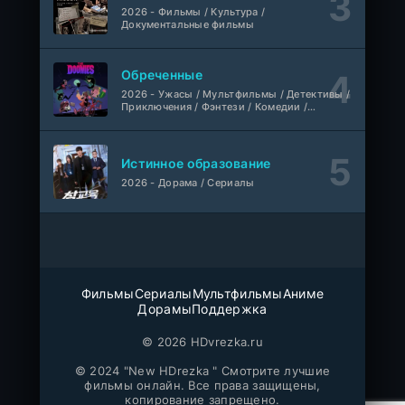
2026 - Фильмы / Культура /
Документальные фильмы
1-110
Связанные судьбой
серия
1 сезон
Мыльные оперы Турции, AlisaDirilis, Субтитры
Обреченные
Шатёр чародея
2026 - Ужасы / Мультфильмы / Детективы /
1-6 серия
Приключения / Фэнтези / Комедии /
Дубляж
1 сезон
Триллер / Семейные / Сериалы
Истинное образование
2026 - Дорама / Сериалы
Фильмы
Сериалы
Мультфильмы
Аниме
Дорамы
Поддержка
© 2026 HDvrezka.ru
© 2024 "New HDrezka " Смотрите лучшие
фильмы онлайн. Все права защищены,
копирование запрещено.