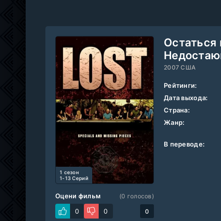
Остаться 
Недостаю
2007 США
Рейтинги:
Дата выхода:
Страна:
Жанр:
В переводе:
1 cезон
1-13 Серий
Оцени фильм
(
0
голосов)
0
0
0