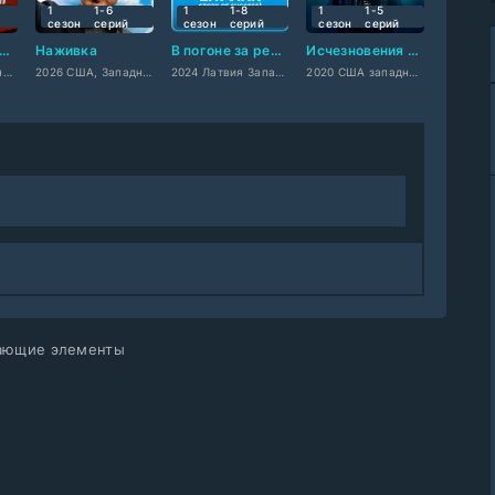
1
1-6
1
1-8
1
1-5
сезон
cерий
сезон
cерий
сезон
cерий
scovery: Тайны боевых искусств
Наживка
В погоне за рейтингом
Исчезновения и убийства в Атланте: Пропавшие дети
2007 США западный
2026 США, Западный
2024 Латвия Западный
2020 США западный
тающие элементы