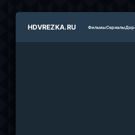
HDVREZKA.RU
Фильмы
Сериалы
Дор