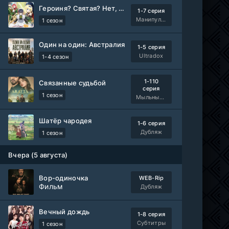
Героиня? Святая? Нет, я всемогущая горничная!
1-7 серия
Манипулятор, SubVost, AnimeVost
1 сезон
Один на один: Австралия
1-5 серия
Ultradox
1-4 сезон
1-110
Связанные судьбой
серия
1 сезон
Мыльные оперы Турции, AlisaDirilis, Субтитры
Шатёр чародея
1-6 серия
Дубляж
1 сезон
Вчера (5 августа)
Вор-одиночка
WEB-Rip
Фильм
Дубляж
Вечный дождь
1-8 серия
Субтитры
1 сезон