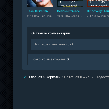
1
1-22
1
1-13
сезон
cерий
сезон
cерий
Твин Пикс: Вырезанные сцены
Вспомнить всё
Di
2014 Франция, западный
1999 США, западный
Оставить комментарий
Написать комментарий
Всего комментариев
0
Главная
»
Сериалы
» Остаться в живых: Недос