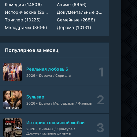
Смотрите, почтальон идёт
WEB-Rip
Комедии (14806)
Аниме (6656)
Фильм
Синема УС
Исторические (2658)
Документальные фильмы (1922)
Триллер (10225)
Семейные (2688)
1-188
Несравненный боевой дух
серия
Мелодрамы (8696)
Дорама (10131)
1 сезон
ПВА ШОУ
1670
1-8 серия
Популярное за месяц
Movie Dubbing
1-3 сезон
Жестокая месть: экономка, отказавшаяся от своего лица
Реальная любовь 5
1-3 серия
Субтитры
1 сезон
2026 - Дорама / Сериалы
Это всего лишь Стамбул
1-8 серия
DiziDenizi, AlisaDirilis
Бульвар
1 сезон
2026 - Драма / Мелодрамы / Фильмы
Ножовка Дьявола
WEB-Rip
Фильм
Синема УС
История токсичной любви
2026 - Фильмы / Культура /
Документальные фильмы
Одиссея
WEB-Rip