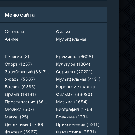
Как украсть банкомат и сойти с ума
WEB-Rip
Фильм
Синема УС
Меню сайта
1-58
Трепещущее сердце
серия
Сериалы
Фильмы
1 сезон
AveBrasil
Аниме
Мультфильмы
Сердцебиение драм-хорс
WEB-Rip
Фильм
Синема УС
Религия (8)
Криминал (6608)
Спорт (1257)
Культура (1864)
Зарубежный (33179)
Сериалы (20201)
Моё лето с «Мёртвыми»
WEB-Rip
Фильм
AlphaProject
Ужасы (5567)
Мультфильмы (4131)
Боевик (9385)
Короткометражка (699)
Пробуждение источника силы
1-18 серия
Драма (19181)
Фильмы (33090)
AniMy / RuChiMe
1 сезон
Преступление (6608)
Музыка (1684)
Мюзикл (507)
Биография (1768)
Звёздные войны: Видения представляют — Девятый джедай
1-8 серия
Marvel (25)
Военные (1334)
мультфильм
AniMaunt
1 сезон
Детективы (4740)
Приключения (5211)
Фэнтези (5967)
Фантастика (3831)