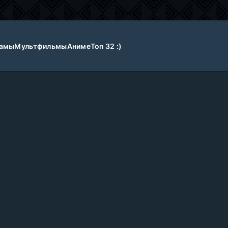
амы
Мультфильмы
Аниме
Топ 32 :)