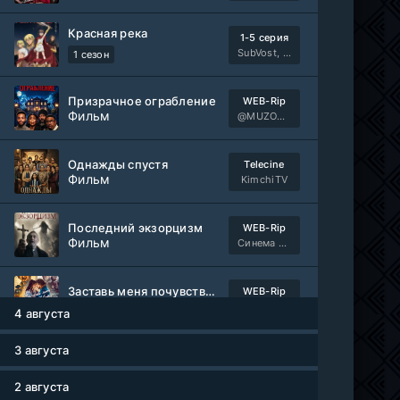
Красная река
1-5 серия
SubVost, Манипулятор, AnimeVost, Dream Cast
1 сезон
Призрачное ограбление
WEB-Rip
Фильм
@MUZOBOZ@
Однажды спустя
Telecine
Фильм
KimchiTV
Последний экзорцизм
WEB-Rip
Фильм
Синема УС
Заставь меня почувствовать
WEB-Rip
Фильм
@MUZOBOZ@
4 августа
3 августа
Сто лет одиночества
1-7 серия
ColdFilm
1-2 сезон
2 августа