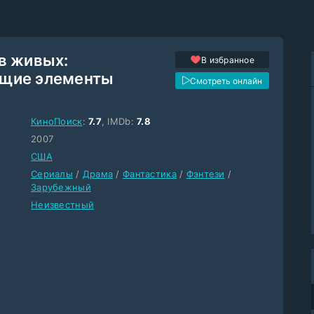
в живых:
В избранное
щие элементы
Смотреть онлайн
КиноПоиск
:
7.7
, IMDb:
7.8
2007
США
Сериалы
/
Драма
/
Фантастика
/
Фэнтези
/
Зарубежный
Неизвестный