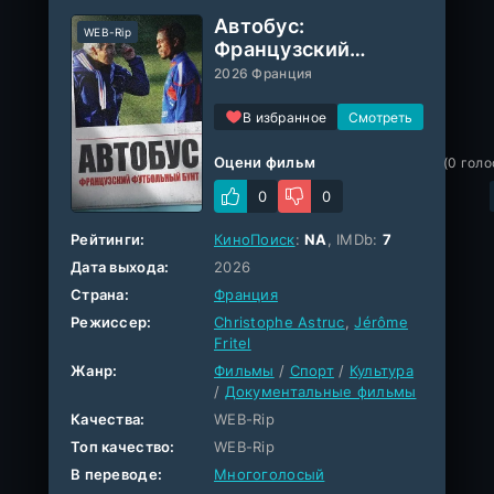
Автобус:
WEB-Rip
Французский
футбольный бунт
2026 Франция
В избранное
Оцени фильм
(
0
голо
0
0
Рейтинги:
КиноПоиск
:
NA
, IMDb:
7
Дата выхода:
2026
Страна:
Франция
Режиссер:
Christophe Astruc
,
Jérôme
Fritel
Жанр:
Фильмы
/
Спорт
/
Культура
/
Документальные фильмы
Качества:
WEB-Rip
Топ качество:
WEB-Rip
В переводе:
Многоголосый