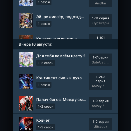
1 сезон
AniStar
Эй, режиссёр, подождите!
1-11 серия
Субтитры
1 сезон
1-101
Красная жемчужина
серия
Вчера (6 августа)
1 сезон
Авто-Перевод
Для тебя во всём цвету 2
1-7 серия
Древние пришельцы
1-8 серия
SubVost, Манипулятор
1-2 сезон
Влад Дорф
1-22 сезон
1-203
Континент силы и духа
Власть в ночном городе. Книга третья: Юность Кэнена
серия
1-8 серия
1 сезон
AniMy / RuChiMe
ColdFilm
1-5 сезон
Палач богов: Между смертным и божественным царством 2
1-9 серия
Правила моей кухни
1-9 серия
AniMy / RuChiMe
1-2 сезон
Влад Дорф
1-15 сезон
Ковчег
1-2 серия
Ленин
Telecine
Ultradox
1-3 сезон
Фильм
KimchiTV