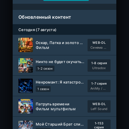
Обновленный контент
Сегодня (7 августа)
Оскар, Патка и золото Балтики
WEB-DL
Фильм
Синема УС
Никто не будет скучать по нам
1-8 серия
Ultradox
1-2 сезон
Некромант: Я катастрофа
1-7 серия
AniMy / RuChiMe
1 сезон
Патруль времени
WEB-DL
Фильм мультфильм
Leff Sound
1-153
Мой Старший Брат слишком стабилен
серия