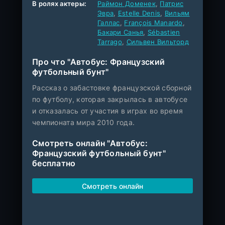
В ролях актеры:
Раймон Доменек
,
Патрис
Эвра
,
Estelle Denis
,
Вильям
Галлас
,
François Manardo
,
Бакари Санья
,
Sébastien
Tarrago
,
Сильвен Вильторд
Про что "Автобус: Французский
футбольный бунт"
Рассказ о забастовке французской сборной
по футболу, которая закрылась в автобусе
и отказалась от участия в играх во время
чемпионата мира 2010 года.
Смотреть онлайн "Автобус:
Французский футбольный бунт"
бесплатно
Смотреть онлайн