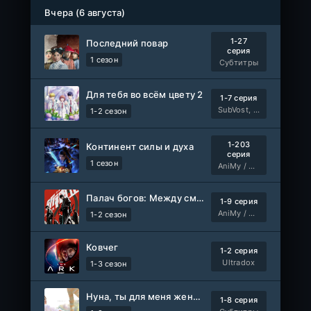
Вчера (6 августа)
1-27
Последний повар
серия
1 сезон
Субтитры
Для тебя во всём цвету 2
1-7 серия
SubVost, Манипулятор
1-2 сезон
1-203
Континент силы и духа
серия
1 сезон
AniMy / RuChiMe
Палач богов: Между смертным и божественным царством 2
1-9 серия
AniMy / RuChiMe
1-2 сезон
Ковчег
1-2 серия
Ultradox
1-3 сезон
Нуна, ты для меня женщина 2
1-8 серия