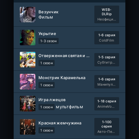
WEB-
Везунчик
DLRip
Фильм
Неофициальный, Dragon Money Studio
Укрытие
1-6 серия
ColdFilm
1-3 сезон
Отверженная святая и её гастрономическое путешествие в другом мире
1-5 серия
Субтитры, AniDUB, Dream Cast, AnimeVost, SHIZA Project
1 сезон
Монстрик Карамелька
1-6 серия
Манипулятор, SubVost, AnimeVost, FumoDub
1 сезон
Игра лжецов
1-18 серия
мультфильм
AnimeVost, Субтитры, SHIZA Project, Dream Cast, Reanimedia, AniBaza
1 сезон
1-100
Красная жемчужина
серия
1 сезон
Авто-Перевод