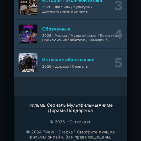
История токсичной любви
2026 - Фильмы / Культура /
Документальные фильмы
1-110
Связанные судьбой
серия
1 сезон
Мыльные оперы Турции, AlisaDirilis, Субтитры
Обреченные
Шатёр чародея
2026 - Ужасы / Мультфильмы / Детективы /
1-6 серия
Приключения / Фэнтези / Комедии /
Дубляж
1 сезон
Триллер / Семейные / Сериалы
Истинное образование
2026 - Дорама / Сериалы
Фильмы
Сериалы
Мультфильмы
Аниме
Дорамы
Поддержка
© 2026 HDvrezka.ru
© 2024 "New HDrezka " Смотрите лучшие
фильмы онлайн. Все права защищены,