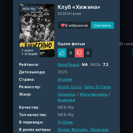
Клуб «Хижина»
WEB-Rip
2025 Италия
В избранное
Оцени фильм
(
0
голо
1 cезон
0
0
1-6 Серий
Рейтинги:
КиноПоиск
:
NA
, IMDb:
7.2
Дата выхода:
2025
Страна:
Италия
Режиссер:
Nicolò Cuccì
,
Salvo Di Paola
Жанр:
Сериалы
/
Мультфильмы
/
Комедии
Качества:
WEB-Rip
Топ качество:
WEB-Rip
В переводе:
Дубляж
В ролях актеры:
Пилар Фольяти
,
Паскуале