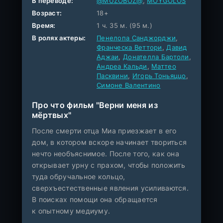
В переводе:
@MUZOBOZ@
,
MOYGOLOS
Возраст:
18+
Время:
1 ч. 35 м. (95 м.)
В ролях актеры:
Пенелопа Санджорджи
,
Франческа Веттори
,
Давид
Аджаи
,
Донателла Бартоли
,
Андреа Кальди
,
Маттео
Пасквини
,
Игорь Тоньяццо
,
Симоне Валентино
Про что фильм "Верни меня из
мёртвых"
После смерти отца Миа приезжает в его
дом, в котором вскоре начинает твориться
нечто необъяснимое. После того, как она
открывает урну с прахом, чтобы положить
туда обручальное кольцо,
сверхъестественные явления усиливаются.
В поисках помощи она обращается
к опытному медиуму.