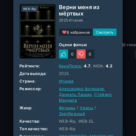
Верни меня из
WEB-Rip
мёртвых
2025 Италия
В избранное
Оцени фильм
(
0
голо
0
0
Рейтинги:
КиноПоиск
:
4.7
, IMDb:
4.2
Дата выхода:
2025
Страна:
Италия
Режиссер:
Алессандро Антоначи
,
Даниэль Ласкар
,
Стефано
Мандала
Жанр:
Фильмы
/
Ужасы
/
Зарубежный
Качества:
WEB-Rip, WEB-DL
Топ качество:
WEB-Rip