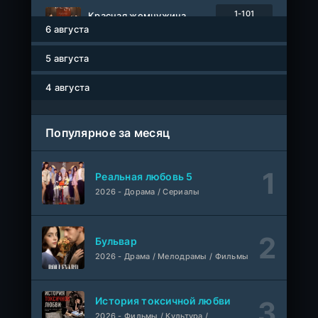
1-101
Красная жемчужина
серия
6 августа
1 сезон
Авто-Перевод
5 августа
Древние пришельцы
1-8 серия
Влад Дорф
1-22 сезон
4 августа
Власть в ночном городе. Книга третья: Юность Кэнена
1-8 серия
Популярное за месяц
ColdFilm
1-5 сезон
Правила моей кухни
1-9 серия
Реальная любовь 5
Влад Дорф
1-15 сезон
2026 - Дорама / Сериалы
Ленин
Telecine
Фильм
KimchiTV
Бульвар
2026 - Драма / Мелодрамы / Фильмы
Счастливы ли мы?
WEB-Rip
Фильм
Синема УС
История токсичной любви
2026 - Фильмы / Культура /