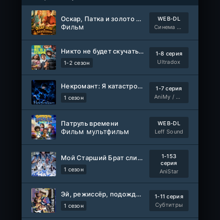
Оскар, Патка и золото Балтики
WEB-DL
Фильм
Синема УС
Никто не будет скучать по нам
1-8 серия
Ultradox
1-2 сезон
Некромант: Я катастрофа
1-7 серия
AniMy / RuChiMe
1 сезон
Патруль времени
WEB-DL
Фильм мультфильм
Leff Sound
1-153
Мой Старший Брат слишком стабилен
серия
1 сезон
AniStar
Эй, режиссёр, подождите!
1-11 серия
Субтитры
1 сезон