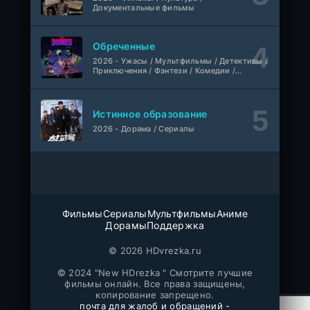
Любовь на розлив
WEB-Rip
Документальные фильмы
Фильм
@MUZOBOZ@
Обреченные
Ольмо
WEB-Rip
2026 - Ужасы / Мультфильмы / Детективы /
Фильм
@MUZOBOZ@
Приключения / Фэнтези / Комедии /
Триллер / Семейные / Сериалы
1-92
Наши счастливые дни
серия
Истинное образование
1 сезон
Авто-Перевод
2026 - Дорама / Сериалы
1-28
Последний повар
серия
1 сезон
Субтитры
Шугар
1-8 серия
Фильмы
Сериалы
Мультфильмы
Аниме
ColdFilm
Дорамы
Поддержка
1-2 сезон
© 2026 HDvrezka.ru
Свидания с Элис Перес
1-9 серия
© 2024 "New HDrezka " Смотрите лучшие
AniMaunt
1 сезон
фильмы онлайн. Все права защищены,
копирование запрещено.
почта для жалоб и обращений -
Йоне, иногда
WEB-Rip