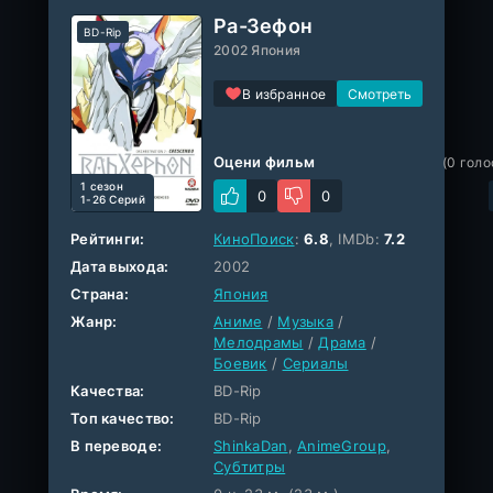
Ра-Зефон
BD-Rip
2002 Япония
В избранное
Оцени фильм
(
0
голо
1 cезон
0
0
1-26 Серий
Рейтинги:
КиноПоиск
:
6.8
, IMDb:
7.2
Дата выхода:
2002
Страна:
Япония
Жанр:
Аниме
/
Музыка
/
Мелодрамы
/
Драма
/
Боевик
/
Сериалы
Качества:
BD-Rip
Топ качество:
BD-Rip
В переводе:
ShinkaDan
,
AnimeGroup
,
Субтитры