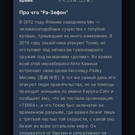
Время:
0 ч. 23 м. (23 м.)
Про что "Ра-Зефон"
В 2012 году Японию наводнили Мю —
человекоподобные существа с голубой
кровью, пришедшие из иного измерения. В
2015 году захватчики атакуют Токио, но
отступают под натиском гуманоидного
оружия под названием «долем». Во время
всей этой неразберихи Аято Камина
встречает свою одноклассницу Рэйку
Мисиму [美嶋 玲香]. В тот же самый день его
атакуют люди правительства, но на помощь
приходит женщина по имени Харука Сито и
сообщает ему, что её послала организация
«TERRA», и что Токио был запечатан во
временном разрыве, где время бежит лишь
с третьей частью той скорости, с какой оно
бежит во всём остальном мире. Он
скрывается от Харуки и запрыгивает на