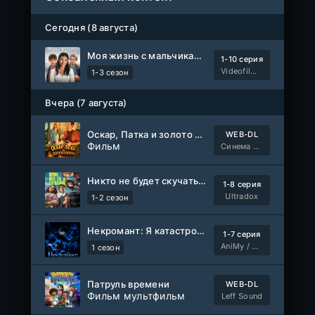
Сегодня (8 августа)
Моя жизнь с мальчиками Уолтер
1-10 серия
Videofilm Int
1-3 сезон
Вчера (7 августа)
Оскар, Патка и золото Балтики
WEB-DL
Фильм
Синема УС
Никто не будет скучать по нам
1-8 серия
Ultradox
1-2 сезон
Некромант: Я катастрофа
1-7 серия
AniMy / RuChiMe
1 сезон
Патруль времени
WEB-DL
Фильм мультфильм
Leff Sound