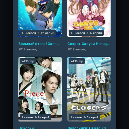
1-3 сезон
1-12 cерий
1-3 сезон
1-4 cерий
Вольный стиль! Заплыв в будущее
Секрет Харуки Ногидзаки: Финал
2018 аниме,
2012 аниме,
WEB-Rip
WEB-Rip
1 сезон
1-9 cерий
1 сезон
1-6 cерий
Осколки
Доводчики: Отряд «Черные агнцы»