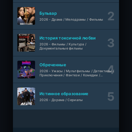
Ленин
Telecine
Фильм
KimchiTV
Бульвар
2026 - Драма / Мелодрамы / Фильмы
Счастливы ли мы?
WEB-Rip
Фильм
Синема УС
История токсичной любви
2026 - Фильмы / Культура /
Любовь на розлив
WEB-Rip
Документальные фильмы
Фильм
@MUZOBOZ@
Обреченные
Ольмо
WEB-Rip
2026 - Ужасы / Мультфильмы / Детективы /
Фильм
@MUZOBOZ@
Приключения / Фэнтези / Комедии /
Триллер / Семейные / Сериалы
1-92
Наши счастливые дни
серия
Истинное образование
1 сезон
Авто-Перевод
2026 - Дорама / Сериалы
1-28
Последний повар
серия
1 сезон
Субтитры