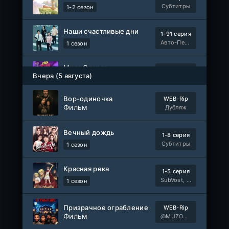
Субтитры
1-2 сезон
Наши счастливые дни
1-91 серия
Авто-Перевод
1 сезон
Мисс Стерва
1-10 серия
Вчера (5 августа)
AniMaunt
1 сезон
Вор-одиночка
WEB-Rip
Жизнь в чужих мечтах
Фильм
WEB-DL
Дубляж
Фильм
AlphaProject
Вечный дождь
1-8 серия
1-40
Воинственный бог девяти солнц
Субтитры
1 сезон
серия
1 сезон
AniMy / RuChiMe
Красная река
1-5 серия
Героиня? Святая? Нет, я всемогущая горничная!
SubVost, Манипулятор, AnimeVost, Dream Cast
1 сезон
1-7 серия
Манипулятор, SubVost, AnimeVost
1 сезон
Призрачное ограбление
WEB-Rip
Фильм
Один на один: Австралия
@MUZOBOZ@
1-5 серия
Ultradox
1-4 сезон