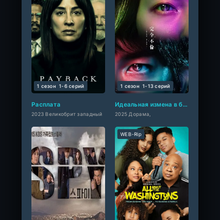
1 сезон
1-6 cерий
1 сезон
1-13 cерий
Расплата
Идеальная измена в браке
2023 Великобрит западный
2025 Дорама,
WEB-Rip