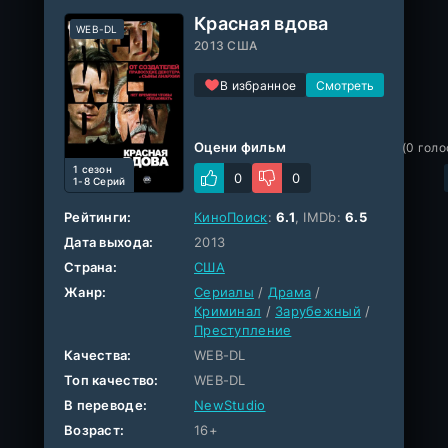
Красная вдова
WEB-DL
2013 США
В избранное
Оцени фильм
(
0
голо
1 cезон
0
0
1-8 Серий
Рейтинги:
КиноПоиск
:
6.1
, IMDb:
6.5
Дата выхода:
2013
Страна:
США
Жанр:
Сериалы
/
Драма
/
Криминал
/
Зарубежный
/
Преступление
Качества:
WEB-DL
Топ качество:
WEB-DL
В переводе:
NewStudio
Возраст:
16+