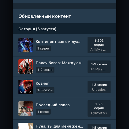
Обновленный контент
Сегодня (6 августа)
1-203
Континент силы и духа
серия
1 сезон
AniMy / RuChiMe
Палач богов: Между смертным и божественным царством 2
1-9 серия
AniMy / RuChiMe
1-2 сезон
Ковчег
1-2 серия
Ultradox
1-3 сезон
1-26
Последний повар
серия
1 сезон
Субтитры
Нуна, ты для меня женщина 2
1-8 серия