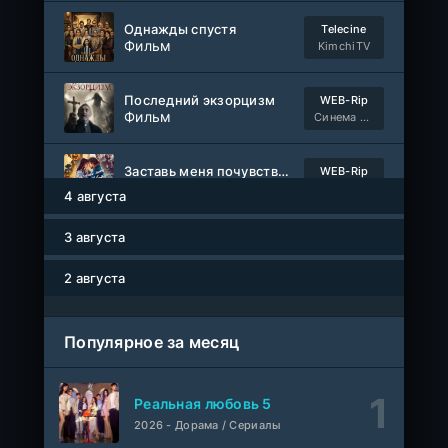
Однажды спустя
Telecine
Фильм
KimchiTV
1-110
Связанные судьбой
серия
1 сезон
Мыльные оперы Турции, AlisaDirilis, Субтитры
Последний экзорцизм
WEB-Rip
Фильм
Синема УС
Шатёр чародея
1-6 серия
Дубляж
1 сезон
Заставь меня почувствовать
WEB-Rip
Фильм
@MUZOBOZ@
4 августа
3 августа
Сто лет одиночества
1-7 серия
ColdFilm
1-2 сезон
2 августа
Как украсть банкомат и сойти с ума
WEB-Rip
Фильм
Синема УС
Популярное за месяц
1-58
Трепещущее сердце
серия
Реальная любовь 5
1 сезон
AveBrasil
2026 - Дорама / Сериалы