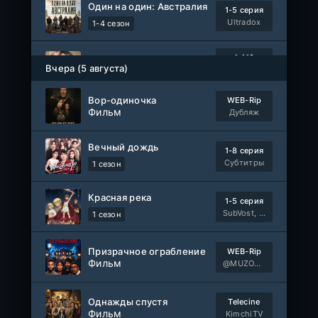
Один на один: Австралия
1-5 серия
Ultradox
1-4 сезон
1-110
Связанные судьбой
Вчера (5 августа)
серия
1 сезон
Мыльные оперы Турции, AlisaDirilis, Субтитры
Вор-одиночка
WEB-Rip
Фильм
Шатёр чародея
Дубляж
1-6 серия
Дубляж
1 сезон
Вечный дождь
1-8 серия
Субтитры
1 сезон
Красная река
1-5 серия
SubVost, Манипулятор, AnimeVost, Dream Cast
1 сезон
Призрачное ограбление
WEB-Rip
Фильм
@MUZOBOZ@
Однажды спустя
Telecine
Фильм
KimchiTV