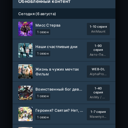
Обновленный контент
Сегодня (6 августа)
Мисс Стерва
1-10 серия
AniMaunt
1 сезон
1-90
Наши счастливые дни
серия
1 сезон
Авто-Перевод
Жизнь в чужих мечтах
WEB-DL
Фильм
AlphaProject
1-40
Воинственный бог девяти солнц
серия
1 сезон
AniMy / RuChiMe
Героиня? Святая? Нет, я всемогущая горничная!
1-7 серия
Манипулятор, SubVost, AnimeVost
1 сезон