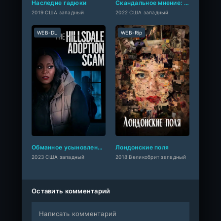
Наследие гадюки
Скандальное мнение: Дело Деппа против Хёрд
2019 США западный
2022 США западный
WEB-DL
WEB-Rip
Обманное усыновление в Хилсдейле
Лондонские поля
2023 США западный
2018 Великобрит западный
Оставить комментарий
Написать комментарий