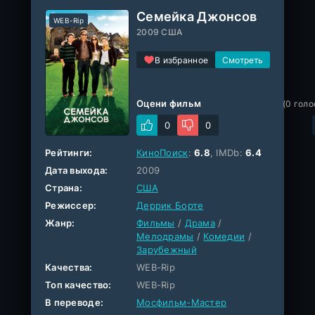
Семейка Джонсов
WEB-Rip
2009 США
В избранное
Оцени фильм
(
0
голо
0
0
Рейтинги:
КиноПоиск
:
6.8
, IMDb:
6.4
Дата выхода:
2009
Страна:
США
Режиссер:
Деррик Борте
Жанр:
Фильмы
/
Драма
/
Мелодрамы
/
Комедии
/
Зарубежный
Качества:
WEB-Rip
Топ качество:
WEB-Rip
В переводе:
Мосфильм-Мастер