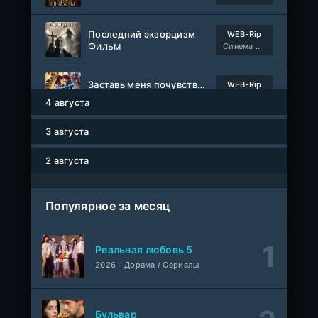
Последний экзорцизм
WEB-Rip
Фильм
Синема УС
Заставь меня почувствовать
WEB-Rip
Фильм
@MUZOBOZ@
4 августа
3 августа
Сто лет одиночества
1-7 серия
ColdFilm
1-2 сезон
2 августа
Как украсть банкомат и сойти с ума
WEB-Rip
Фильм
Синема УС
Популярное за месяц
1-58
Трепещущее сердце
серия
Реальная любовь 5
1 сезон
AveBrasil
2026 - Дорама / Сериалы
Сердцебиение драм-хорс
WEB-Rip
Фильм
Синема УС
Бульвар