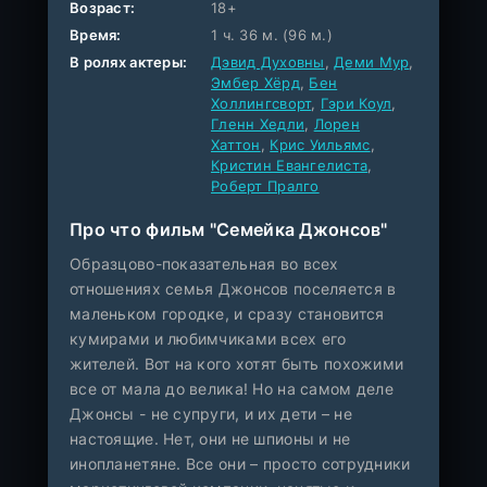
Возраст:
18+
Время:
1 ч. 36 м. (96 м.)
В ролях актеры:
Дэвид Духовны
,
Деми Мур
,
Эмбер Хёрд
,
Бен
Холлингсворт
,
Гэри Коул
,
Гленн Хедли
,
Лорен
Хаттон
,
Крис Уильямс
,
Кристин Евангелиста
,
Роберт Пралго
Про что фильм "Семейка Джонсов"
Образцово-показательная во всех
отношениях семья Джонсов поселяется в
маленьком городке, и сразу становится
кумирами и любимчиками всех его
жителей. Вот на кого хотят быть похожими
все от мала до велика! Но на самом деле
Джонсы - не супруги, и их дети – не
настоящие. Нет, они не шпионы и не
инопланетяне. Все они – просто сотрудники