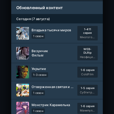
Обновленный контент
Сегодня (7 августа)
1-411
Владыка тысячи миров
серия
1 сезон
Многоголосый
WEB-
Везунчик
DLRip
Фильм
Неофициальный, Dragon Money Studio
Укрытие
1-6 серия
ColdFilm
1-3 сезон
Отверженная святая и её гастрономическое путешествие в другом мире
1-5 серия
Субтитры, AniDUB, Dream Cast, AnimeVost, SHIZA Project
1 сезон
Монстрик Карамелька
1-6 серия
Манипулятор, SubVost, AnimeVost, FumoDub
1 сезон