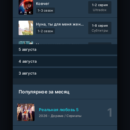
Ковчег
1-2 серия
Ultradox
1-3 сезон
Нуна, ты для меня женщина 2
1-8 серия
Субтитры
1-2 сезон
Наши счастливые дни
1-91 серия
5 августа
Авто-Перевод
1 сезон
4 августа
Мисс Стерва
1-10 серия
AniMaunt
1 сезон
3 августа
Жизнь в чужих мечтах
WEB-DL
Популярное за месяц
Фильм
AlphaProject
1-40
Воинственный бог девяти солнц
Реальная любовь 5
серия
1 сезон
2026 - Дорама / Сериалы
AniMy / RuChiMe
Героиня? Святая? Нет, я всемогущая горничная!