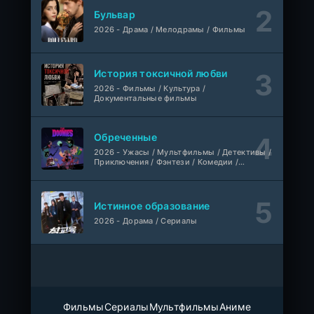
1-7 серия
Бульвар
Манипулятор, SubVost, AnimeVost
1 сезон
2026 - Драма / Мелодрамы / Фильмы
Один на один: Австралия
1-5 серия
Ultradox
1-4 сезон
История токсичной любви
2026 - Фильмы / Культура /
Документальные фильмы
1-110
Связанные судьбой
серия
1 сезон
Мыльные оперы Турции, AlisaDirilis, Субтитры
Обреченные
Шатёр чародея
2026 - Ужасы / Мультфильмы / Детективы /
1-6 серия
Приключения / Фэнтези / Комедии /
Дубляж
1 сезон
Триллер / Семейные / Сериалы
Истинное образование
2026 - Дорама / Сериалы
Фильмы
Сериалы
Мультфильмы
Аниме