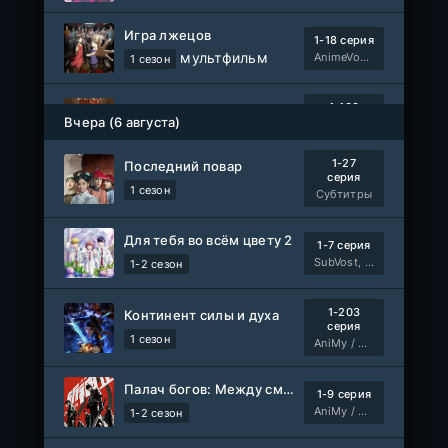
Игра лжецов
1-18 серия
мультфильм
AnimeVost, Субтитры, SHIZA Project, Dream Cast, Reanimedia, AniBaza
1 сезон
1-100
Красная жемчужина
Вчера (6 августа)
серия
1 сезон
Авто-Перевод
1-27
Последний повар
серия
1 сезон
Субтитры
Для тебя во всём цвету 2
1-7 серия
SubVost, Манипулятор
1-2 сезон
1-203
Континент силы и духа
серия
1 сезон
AniMy / RuChiMe
Палач богов: Между смертным и божественным царством 2
1-9 серия
AniMy / RuChiMe
1-2 сезон