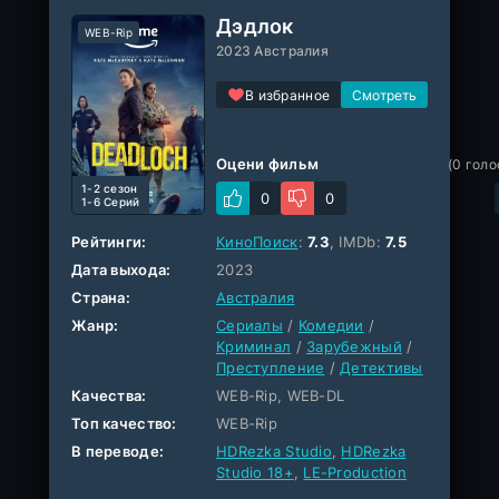
Дэдлок
WEB-Rip
2023 Австралия
В избранное
Оцени фильм
(
0
голо
1-2 cезон
0
0
1-6 Серий
Рейтинги:
КиноПоиск
:
7.3
, IMDb:
7.5
Дата выхода:
2023
Страна:
Австралия
Жанр:
Сериалы
/
Комедии
/
Криминал
/
Зарубежный
/
Преступление
/
Детективы
Качества:
WEB-Rip, WEB-DL
Топ качество:
WEB-Rip
В переводе:
HDRezka Studio
,
HDRezka
Studio 18+
,
LE-Production