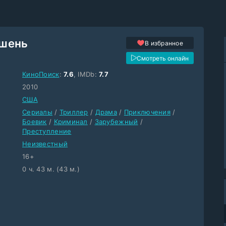
шень
В избранное
Смотреть онлайн
КиноПоиск
:
7.6
, IMDb:
7.7
2010
США
Сериалы
/
Триллер
/
Драма
/
Приключения
/
Боевик
/
Криминал
/
Зарубежный
/
Преступление
Неизвестный
16+
0 ч. 43 м. (43 м.)