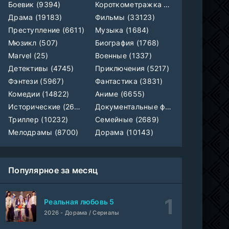
Боевик (9394)
Короткометражка (700)
Драма (19183)
Фильмы (33123)
Лекция
WEB-Rip
Преступление (6611)
Музыка (1684)
Фильм
@MUZOBOZ@
Мюзикл (507)
Биография (1768)
Marvel (25)
Военные (1337)
1-411
Владыка тысячи миров
Детективы (4745)
Приключения (5217)
серия
1 сезон
Многоголосый
Фэнтези (5967)
Фантастика (3831)
Комедии (14822)
Аниме (6655)
WEB-
Везунчик
Исторические (2658)
Документальные фильмы (1923)
DLRip
Фильм
Неофициальный, Dragon Money Studio
Триллер (10232)
Семейные (2689)
Мелодрамы (8700)
Дорама (10143)
Укрытие
1-6 серия
ColdFilm
1-3 сезон
Популярное за месяц
Отверженная святая и её гастрономическое путешествие в другом мире
1-5 серия
Субтитры, AniDUB, Dream Cast, AnimeVost, SHIZA Project
1 сезон
Реальная любовь 5
2026 - Дорама / Сериалы
Монстрик Карамелька
1-6 серия
Манипулятор, SubVost, AnimeVost, FumoDub
1 сезон