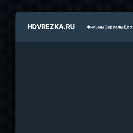
HDVREZKA.RU
Фильмы
Сериалы
Дор