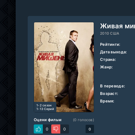
Живая ми
2010 США
Рейтинги:
Дата выхода:
Страна:
Жанр:
В переводе:
Возраст:
Время:
1-2 cезон
1-13 Серий
Оцени фильм
(
0
голосов)
0
0
0