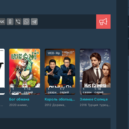
WEB-Rip
1
1-13
1
1-7
1
1-18
сезон
cерий
сезон
cерий
сезон
cерий
Бог обмана
Король обольщения
Зимнее Солнце
2017 США западный
2020 аниме,
2012 Дорама,
2016 Турция турецкий