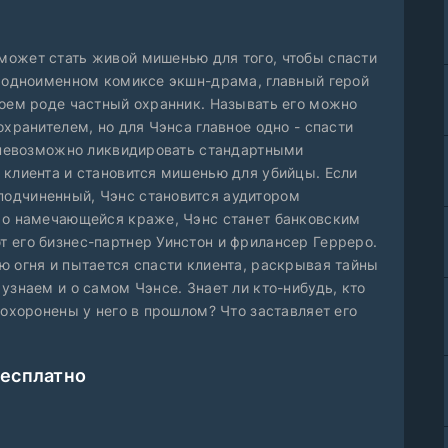
может стать живой мишенью для того, чтобы спасти
а одноименном комиксе экшн-драма, главный герой
воем роде частный охранник. Называть его можно
охранителем, но для Чэнса главное одно - спасти
а невозможно ликвидировать стандартными
 клиента и становится мишенью для убийцы. Если
одчиненный, Чэнс становится аудитором
и о намечающейся краже, Чэнс станет банковским
 его бизнес-партнер Уинстон и фрилансер Герреро.
ю огня и пытается спасти клиента, раскрывая тайны
узнаем и о самом Чэнсе. Знает ли кто-нибудь, кто
похоронены у него в прошлом? Что заставляет его
бесплатно