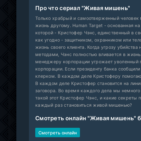
Про что сериал "Живая мишень"
Только храбрый и самоотверженный человек 
жизнь другому. Human Target - основанная н
которой - Кристофер Чэнс, единственный в с
как угодно - защитником, охранником или тел
жизнь своего клиента. Когда угрозу убийств
методами, Чэнс полностью вливается в жизнь
менеджеру корпорации угрожает уволенный п
корпорации. Если президенту банка сообщил
клерком. В каждом деле Кристоферу помогают
В каждом деле Кристофер становится на лини
заговора. Во время каждого дела мы немного 
такой этот Кристофер Чэнс, и какие секреты 
каждый раз становиться живой мишенью?
Смотреть онлайн "Живая мишень" 
Смотреть онлайн