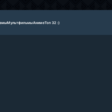
амы
Мультфильмы
Аниме
Топ 32 :)