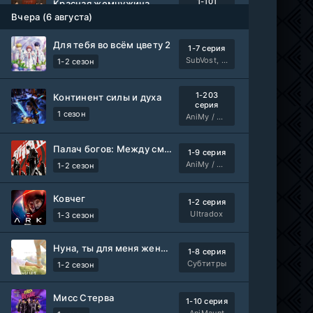
1-101
Красная жемчужина
серия
Вчера (6 августа)
1 сезон
Авто-Перевод
Для тебя во всём цвету 2
1-7 серия
Древние пришельцы
1-8 серия
SubVost, Манипулятор
1-2 сезон
Влад Дорф
1-22 сезон
1-203
Континент силы и духа
Власть в ночном городе. Книга третья: Юность Кэнена
серия
1-8 серия
1 сезон
AniMy / RuChiMe
ColdFilm
1-5 сезон
Палач богов: Между смертным и божественным царством 2
1-9 серия
Правила моей кухни
1-9 серия
AniMy / RuChiMe
1-2 сезон
Влад Дорф
1-15 сезон
Ковчег
1-2 серия
Ленин
Telecine
Ultradox
1-3 сезон
Фильм
KimchiTV
Нуна, ты для меня женщина 2
1-8 серия
Счастливы ли мы?
WEB-Rip
Субтитры
1-2 сезон
Фильм
Синема УС
Мисс Стерва
1-10 серия
Любовь на розлив
WEB-Rip
AniMaunt