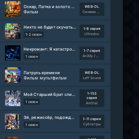
Оскар, Патка и золото Балтики
WEB-DL
Фильм
Синема УС
Никто не будет скучать по нам
1-8 серия
Ultradox
1-2 сезон
Некромант: Я катастрофа
1-7 серия
AniMy / RuChiMe
1 сезон
Патруль времени
WEB-DL
Фильм мультфильм
Leff Sound
1-153
Мой Старший Брат слишком стабилен
серия
1 сезон
AniStar
Эй, режиссёр, подождите!
1-11 серия
Субтитры
1 сезон