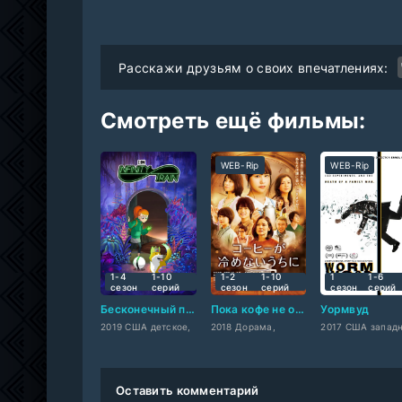
Расскажи друзьям о своих впечатлениях:
Смотреть ещё фильмы:
WEB-Rip
WEB-Rip
1-4
1-10
1-2
1-10
1
1-6
сезон
cерий
сезон
cерий
сезон
cерий
Бесконечный поезд
Пока кофе не остыл
Уормвуд
2019 США детское,
2018 Дорама,
Оставить комментарий