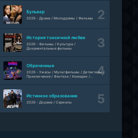
Бульвар
Игра лжецов
1-18 серия
2026 - Драма / Мелодрамы / Фильмы
мультфильм
AnimeVost, Субтитры, SHIZA Project, Dream Cast, Reanimedia, AniBaza
1 сезон
История токсичной любви
2026 - Фильмы / Культура /
Документальные фильмы
Обреченные
2026 - Ужасы / Мультфильмы / Детективы /
Приключения / Фэнтези / Комедии /
Триллер / Семейные / Сериалы
Истинное образование
2026 - Дорама / Сериалы