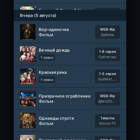
Героиня? Святая? Нет, я всемогущая горничная!
1-7 серия
Вчера (5 августа)
Манипулятор, SubVost, AnimeVost
1 сезон
Вор-одиночка
WEB-Rip
Один на один: Австралия
Фильм
1-5 серия
Дубляж
Ultradox
1-4 сезон
Вечный дождь
1-8 серия
1-110
Связанные судьбой
Субтитры
1 сезон
серия
1 сезон
Мыльные оперы Турции, AlisaDirilis, Субтитры
Красная река
1-5 серия
Шатёр чародея
SubVost, Манипулятор, AnimeVost, Dream Cast
1 сезон
1-6 серия
Дубляж
1 сезон
Призрачное ограбление
WEB-Rip
Фильм
@MUZOBOZ@
Однажды спустя
Telecine
Фильм
KimchiTV