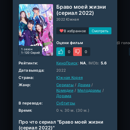
Браво моей жизни
(сериал 2022)
2022 Южная
В избранное
Оцени фильм
(
0
голо
1 cезон
0
0
1-120 Серий
Рейтинги:
КиноПоиск
:
NA
, IMDb:
5.6
Дата выхода:
2022
Страна:
Южная Корея
Жанр:
Сериалы
/
Драма
/
Комедии
/
Мелодрамы
/
Дорама
В переводе:
Субтитры
Время:
0 ч. 30 м. (30 м.)
Про что сериал "Браво моей жизни
(сериал 2022)"