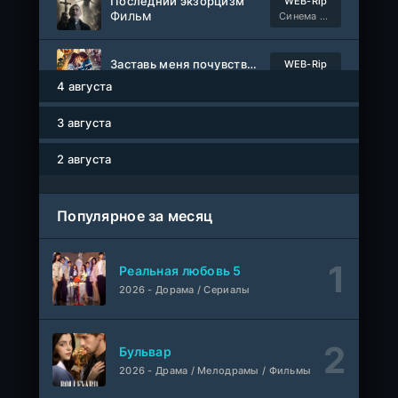
Последний экзорцизм
WEB-Rip
Фильм
Синема УС
Заставь меня почувствовать
WEB-Rip
Фильм
@MUZOBOZ@
4 августа
3 августа
Сто лет одиночества
1-7 серия
ColdFilm
1-2 сезон
2 августа
Как украсть банкомат и сойти с ума
WEB-Rip
Фильм
Синема УС
Популярное за месяц
1-58
Трепещущее сердце
серия
Реальная любовь 5
1 сезон
AveBrasil
2026 - Дорама / Сериалы
Сердцебиение драм-хорс
WEB-Rip
Фильм
Синема УС
Бульвар
2026 - Драма / Мелодрамы / Фильмы
Моё лето с «Мёртвыми»
WEB-Rip