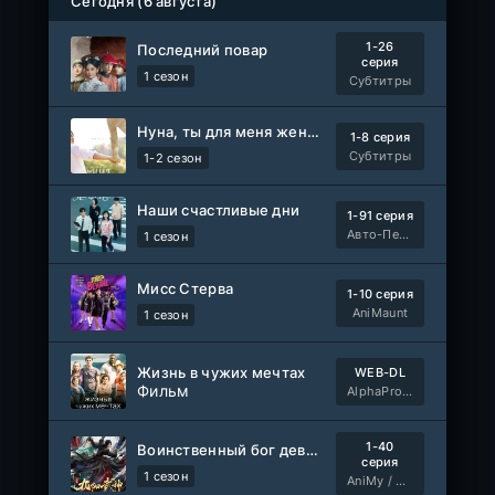
Сегодня (6 августа)
1-26
Последний повар
серия
1 сезон
Субтитры
Нуна, ты для меня женщина 2
1-8 серия
Субтитры
1-2 сезон
Наши счастливые дни
1-91 серия
Авто-Перевод
1 сезон
Мисс Стерва
1-10 серия
AniMaunt
1 сезон
Жизнь в чужих мечтах
WEB-DL
Фильм
AlphaProject
1-40
Воинственный бог девяти солнц
серия
1 сезон
AniMy / RuChiMe