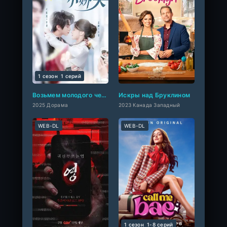
1 сезон
1 cерий
Возьмем молодого человека годом моложе
Искры над Бруклином
2025 Дорама
2023 Канада Западный
WEB-DL
WEB-DL
1 сезон
1-8 cерий