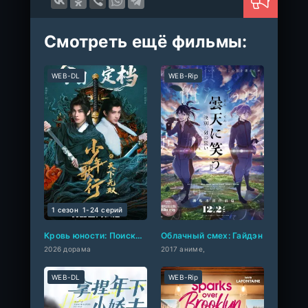
Смотреть ещё фильмы:
WEB-DL
WEB-Rip
1 сезон
1-24 cерий
Кровь юности: Поиски отважных сердец
Облачный смех: Гайдэн
2026 дорама
2017 аниме,
WEB-DL
WEB-Rip