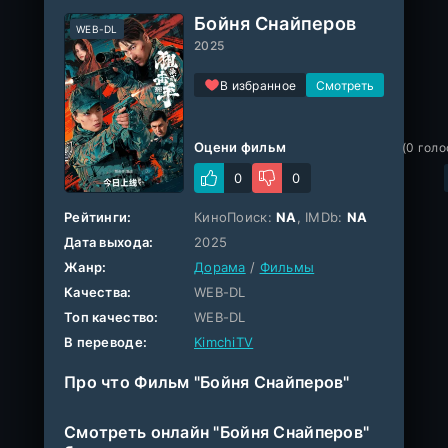
Бойня Снайперов
WEB-DL
2025
В избранное
Оцени фильм
(
0
голо
0
0
Рейтинги:
КиноПоиск:
NA
, IMDb:
NA
Дата выхода:
2025
Жанр:
Дорама
/
Фильмы
Качества:
WEB-DL
Топ качество:
WEB-DL
В переводе:
KimchiTV
Про что Фильм "Бойня Снайперов"
Смотреть онлайн "Бойня Снайперов"