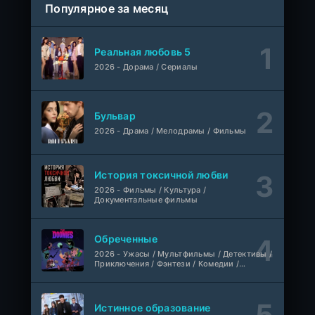
Популярное за месяц
ColdFilm
1-5 сезон
Правила моей кухни
1-9 серия
Реальная любовь 5
Влад Дорф
1-15 сезон
2026 - Дорама / Сериалы
Ленин
Telecine
Фильм
KimchiTV
Бульвар
2026 - Драма / Мелодрамы / Фильмы
Счастливы ли мы?
WEB-Rip
Фильм
Синема УС
История токсичной любви
2026 - Фильмы / Культура /
Любовь на розлив
WEB-Rip
Документальные фильмы
Фильм
@MUZOBOZ@
Обреченные
Ольмо
WEB-Rip
2026 - Ужасы / Мультфильмы / Детективы /
Фильм
@MUZOBOZ@
Приключения / Фэнтези / Комедии /
Триллер / Семейные / Сериалы
1-92
Наши счастливые дни
серия
Истинное образование
1 сезон