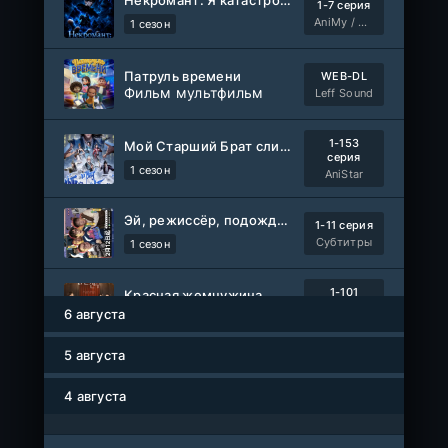
Некромант: Я катастрофа
1-7 серия
AniMy / RuChiMe
1 сезон
Патруль времени
WEB-DL
Фильм мультфильм
Leff Sound
1-153
Мой Старший Брат слишком стабилен
серия
1 сезон
AniStar
Эй, режиссёр, подождите!
1-11 серия
Субтитры
1 сезон
1-101
Красная жемчужина
серия
6 августа
1 сезон
Авто-Перевод
5 августа
Древние пришельцы
1-8 серия
Влад Дорф
1-22 сезон
4 августа
Власть в ночном городе. Книга третья: Юность Кэнена
1-8 серия