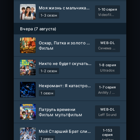
Моя жизнь с мальчиками Уолтер
1-10 серия
Videofilm Int
1-3 сезон
Вчера (7 августа)
Оскар, Патка и золото Балтики
WEB-DL
Фильм
Синема УС
Никто не будет скучать по нам
1-8 серия
Ultradox
1-2 сезон
Некромант: Я катастрофа
1-7 серия
AniMy / RuChiMe
1 сезон
Патруль времени
WEB-DL
Фильм мультфильм
Leff Sound
1-153
Мой Старший Брат слишком стабилен
серия
1 сезон