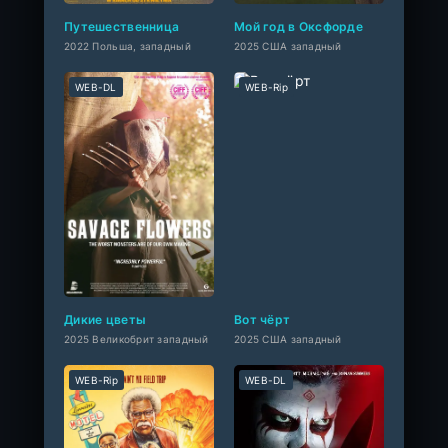
Путешественница
Мой год в Оксфорде
2022 Польша, западный
2025 США западный
WEB-DL
WEB-Rip
Дикие цветы
Вот чёрт
2025 Великобрит западный
2025 США западный
WEB-Rip
WEB-DL