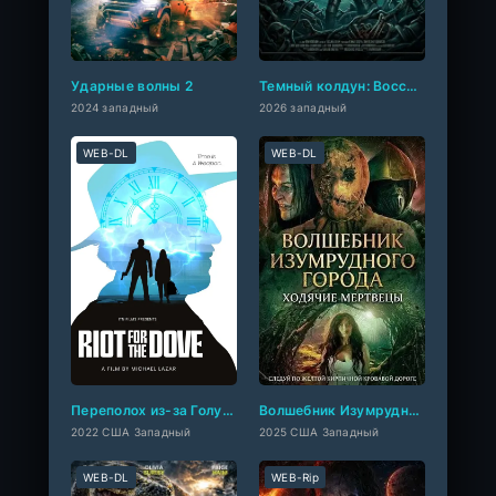
Ударные волны 2
Темный колдун: Восстание Железного дровосека
2024 западный
2026 западный
WEB-DL
WEB-DL
Переполох из-за Голубки
Волшебник Изумрудного города: Ходячие мертвецы
2022 США Западный
2025 США Западный
WEB-DL
WEB-Rip