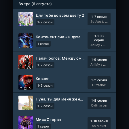
серия
Вчера (6 августа)
1 сезон
Авто-Перевод
Для тебя во всём цвету 2
1-7 серия
Древние пришельцы
1-8 серия
SubVost, Манипулятор
1-2 сезон
Влад Дорф
1-22 сезон
1-203
Континент силы и духа
Власть в ночном городе. Книга третья: Юность Кэнена
серия
1-8 серия
1 сезон
AniMy / RuChiMe
ColdFilm
1-5 сезон
Палач богов: Между смертным и божественным царством 2
1-9 серия
Правила моей кухни
1-9 серия
AniMy / RuChiMe
1-2 сезон
Влад Дорф
1-15 сезон
Ковчег
1-2 серия
Ленин
Telecine
Ultradox
1-3 сезон
Фильм
KimchiTV
Нуна, ты для меня женщина 2
1-8 серия
Счастливы ли мы?
WEB-Rip
Субтитры
1-2 сезон
Фильм
Синема УС
Мисс Стерва
1-10 серия
Любовь на розлив
WEB-Rip
AniMaunt
1 сезон
Фильм
@MUZOBOZ@