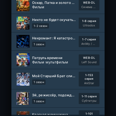
Оскар, Патка и золото Балтики
WEB-DL
Фильм
Синема УС
Никто не будет скучать по нам
1-8 серия
Ultradox
1-2 сезон
Некромант: Я катастрофа
1-7 серия
AniMy / RuChiMe
1 сезон
Патруль времени
WEB-DL
Фильм мультфильм
Leff Sound
1-153
Мой Старший Брат слишком стабилен
серия
1 сезон
AniStar
Эй, режиссёр, подождите!
1-11 серия
Субтитры
1 сезон
1-101
Красная жемчужина