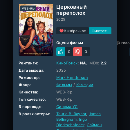
Церковный
WEB-Rip
переполох
2025
В избранное
Оцени фильм
(
0
голо
0
0
Рейтинги:
КиноПоиск
:
NA
, IMDb:
2.2
Дата выхода:
2025
Режиссер:
Mark Henderson
Жанр:
Фильмы
/
Комедии
Качества:
WEB-Rip
Топ качество:
WEB-Rip
В переводе:
Синема УС
В ролях актеры:
Tauria B. Raynor
,
James
Bellingham
,
Ingo
Dierkschnieder
,
Саймон