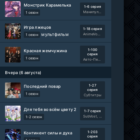
Монстрик Карамелька
1-6 серия
Манипулятор, SubVost, AnimeVost, FumoDub
1 сезон
Игра лжецов
1-18 серия
мультфильм
AnimeVost, Субтитры, SHIZA Project, Dream Cast, Reanimedia, AniBaza
1 сезон
1-100
Красная жемчужина
серия
1 сезон
Авто-Перевод
Вчера (6 августа)
1-27
Последний повар
серия
1 сезон
Субтитры
Для тебя во всём цвету 2
1-7 серия
SubVost, Манипулятор
1-2 сезон
1-203
Континент силы и духа
серия