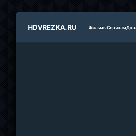
HDVREZKA.RU
Фильмы
Сериалы
Дор