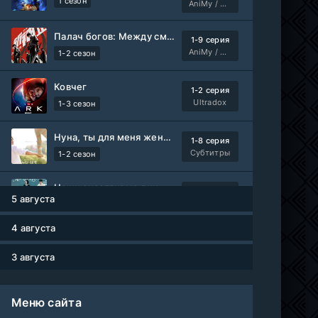
1 сезон
AniMy / RuChiMe
Палач богов: Между смертным и божественным царством 2
1-9 серия
AniMy / RuChiMe
1-2 сезон
Ковчег
1-2 серия
Ultradox
1-3 сезон
Нуна, ты для меня женщина 2
1-8 серия
Субтитры
1-2 сезон
Наши счастливые дни
1-91 серия
5 августа
Авто-Перевод
1 сезон
4 августа
Мисс Стерва
1-10 серия
AniMaunt
1 сезон
3 августа
Жизнь в чужих мечтах
WEB-DL
Меню сайта
Фильм
AlphaProject