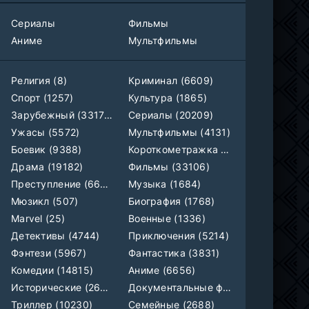
1-40
Воинственный бог девяти солнц
Сериалы
Фильмы
серия
1 сезон
Аниме
Мультфильмы
AniMy / RuChiMe
Героиня? Святая? Нет, я всемогущая горничная!
1-7 серия
Религия (8)
Криминал (6609)
Манипулятор, SubVost, AnimeVost
1 сезон
Спорт (1257)
Культура (1865)
Зарубежный (33179)
Сериалы (20209)
Один на один: Австралия
1-5 серия
Ужасы (5572)
Мультфильмы (4131)
Ultradox
1-4 сезон
Боевик (9388)
Короткометражка (699)
Драма (19182)
Фильмы (33106)
1-110
Связанные судьбой
серия
Преступление (6609)
Музыка (1684)
1 сезон
Мыльные оперы Турции, AlisaDirilis, Субтитры
Мюзикл (507)
Биография (1768)
Marvel (25)
Военные (1336)
Шатёр чародея
1-6 серия
Детективы (4744)
Приключения (5214)
Дубляж
1 сезон
Фэнтези (5967)
Фантастика (3831)
Комедии (14815)
Аниме (6656)
Исторические (2658)
Документальные фильмы (1923)
Триллер (10230)
Семейные (2688)