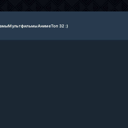
амы
Мультфильмы
Аниме
Топ 32 :)