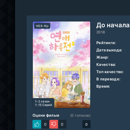
До начала
WEB-Rip
2018
Рейтинги:
Дата выхода:
Жанр:
Качества:
Топ качество:
В переводе:
Время:
1-2 cезон
1-15 Серий
Оцени фильм
(
0
голосов)
0
0
0