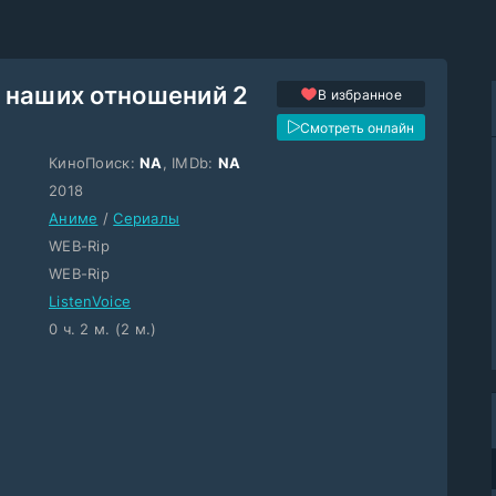
 наших отношений 2
В избранное
Смотреть онлайн
КиноПоиск:
NA
, IMDb:
NA
2018
Аниме
/
Сериалы
WEB-Rip
WEB-Rip
ListenVoice
0 ч. 2 м. (2 м.)