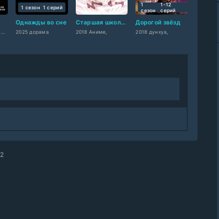
1
1-12
1 сезон
1 cерий
сезон
cерий
Однажды во сне
Старшая школа DxD: Герой — Эпизод 0
Дорогой звёзд
2021 США западный
2025 дорама
2018 Аниме,
2018 дунхуа,
 2