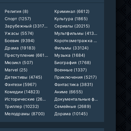
Ленин
Telecine
Религия (8)
Криминал (6612)
Фильм
KimchiTV
Спорт (1257)
Культура (1865)
Зарубежный (33179)
Сериалы (20215)
Счастливы ли мы?
WEB-Rip
Ужасы (5574)
Мультфильмы (4133)
Фильм
Синема УС
Боевик (9394)
Короткометражка (700)
Драма (19183)
Фильмы (33124)
Любовь на розлив
WEB-Rip
Фильм
@MUZOBOZ@
Преступление (6612)
Музыка (1684)
Мюзикл (507)
Биография (1768)
Marvel (25)
Военные (1337)
Ольмо
WEB-Rip
Фильм
@MUZOBOZ@
Детективы (4745)
Приключения (5217)
Фэнтези (5967)
Фантастика (3831)
1-92
Наши счастливые дни
Комедии (14823)
Аниме (6655)
серия
1 сезон
Исторические (2658)
Документальные фильмы (1923)
Авто-Перевод
Триллер (10232)
Семейные (2689)
1-28
Последний повар
Мелодрамы (8700)
Дорама (10145)
серия
1 сезон
Субтитры