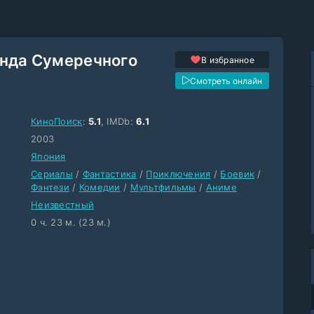
енда Сумеречного
В избранное
Смотреть онлайн
КиноПоиск
:
5.1
, IMDb:
6.1
2003
Япония
Сериалы
/
Фантастика
/
Приключения
/
Боевик
/
Фэнтези
/
Комедии
/
Мультфильмы
/
Аниме
Неизвестный
0 ч. 23 м. (23 м.)