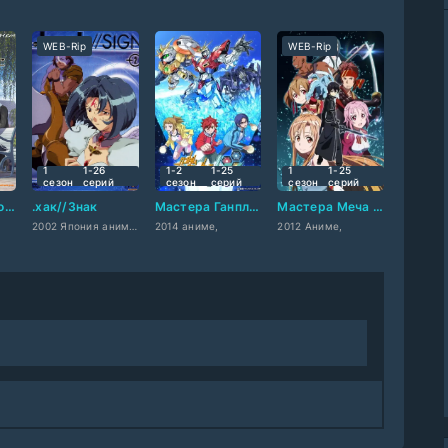
WEB-Rip
WEB-Rip
1
1-26
1-2
1-25
1
1-25
сезон
cерий
сезон
cерий
сезон
cерий
.хак//По ту сторону мира
.хак//Знак
Мастера Ганплы [ТВ-2]
Мастера Меча Онлайн
2002 Япония аниме,
2014 аниме,
2012 Аниме,