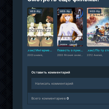
WEB-Rip
WEB-Rip
WEB-Rip
1
1-12
сезон
cерий
.хак//Интермедия
Повесть о лунной принцессе
2003 аниме,
2003 Япония аниме,
2012 Аниме,
Оставить комментарий
Написать комментарий
Всего комментариев
0