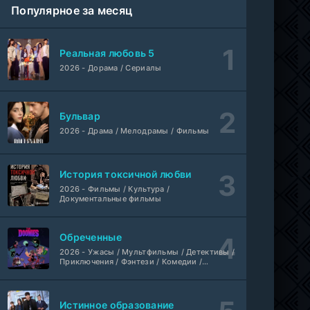
Популярное за месяц
Шугар
1-8 серия
ColdFilm
1-2 сезон
Реальная любовь 5
Свидания с Элис Перес
1-9 серия
2026 - Дорама / Сериалы
AniMaunt
1 сезон
Йоне, иногда
WEB-Rip
Бульвар
Фильм
@MUZOBOZ@
2026 - Драма / Мелодрамы / Фильмы
Лекция
WEB-Rip
Фильм
@MUZOBOZ@
История токсичной любви
2026 - Фильмы / Культура /
Документальные фильмы
1-411
Владыка тысячи миров
серия
1 сезон
Многоголосый
Обреченные
2026 - Ужасы / Мультфильмы / Детективы /
WEB-
Приключения / Фэнтези / Комедии /
Везунчик
DLRip
Триллер / Семейные / Сериалы
Фильм
Неофициальный, Dragon Money Studio
Истинное образование