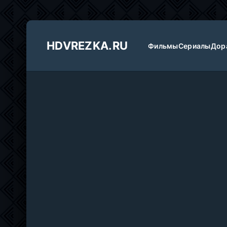
HDVREZKA.RU
Фильмы
Сериалы
Дор