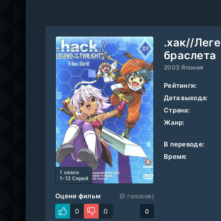
.хак//Лег
браслета
2003 Япония
Рейтинги:
Дата выхода:
Страна:
Жанр:
В переводе:
Время:
1 cезон
1-12 Серий
Оцени фильм
(
0
голосов)
0
0
0