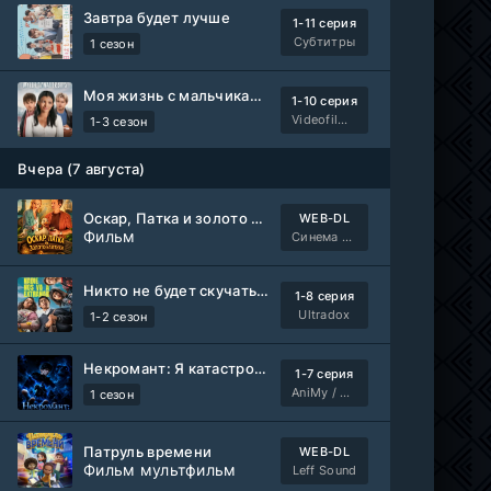
Завтра будет лучше
1-11 серия
Субтитры
1 сезон
Моя жизнь с мальчиками Уолтер
1-10 серия
Videofilm Int
1-3 сезон
Вчера (7 августа)
Оскар, Патка и золото Балтики
WEB-DL
Фильм
Синема УС
Никто не будет скучать по нам
1-8 серия
Ultradox
1-2 сезон
Некромант: Я катастрофа
1-7 серия
AniMy / RuChiMe
1 сезон
Патруль времени
WEB-DL
Фильм мультфильм
Leff Sound