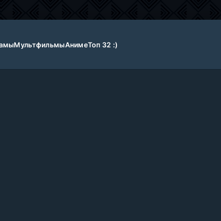
амы
Мультфильмы
Аниме
Топ 32 :)