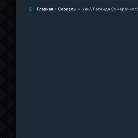
Главная
»
Сериалы
» .хак//Легенда Сумеречног