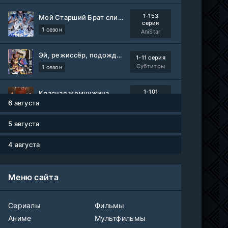
1-153
Мой Старший Брат слишком стабилен
серия
1 сезон
AniStar
Эй, режиссёр, подождите!
1-11 серия
Субтитры
1 сезон
1-101
Красная жемчужина
серия
6 августа
1 сезон
Авто-Перевод
5 августа
Древние пришельцы
1-8 серия
Влад Дорф
1-22 сезон
4 августа
Власть в ночном городе. Книга третья: Юность Кэнена
1-8 серия
Меню сайта
ColdFilm
1-5 сезон
Правила моей кухни
Сериалы
Фильмы
1-9 серия
Влад Дорф
1-15 сезон
Аниме
Мультфильмы