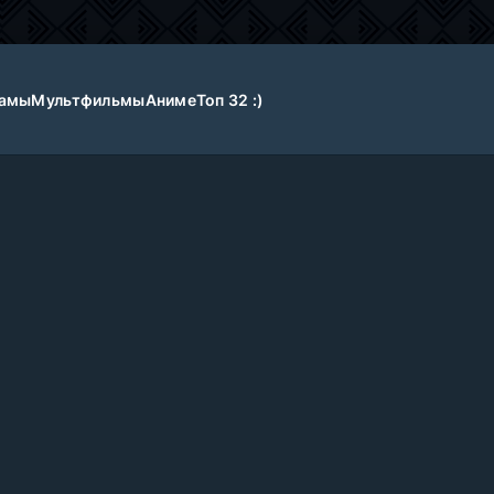
амы
Мультфильмы
Аниме
Топ 32 :)