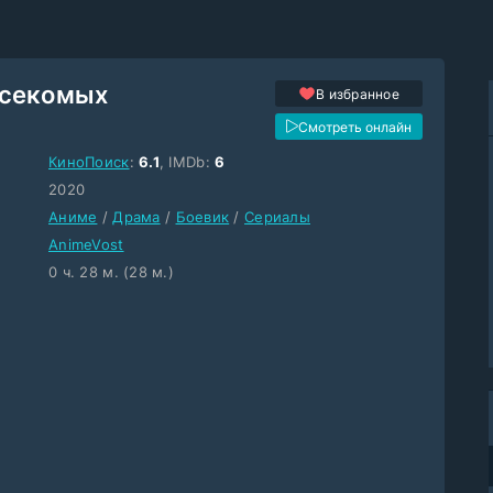
асекомых
В избранное
Смотреть онлайн
КиноПоиск
:
6.1
, IMDb:
6
2020
Аниме
/
Драма
/
Боевик
/
Сериалы
AnimeVost
0 ч. 28 м. (28 м.)