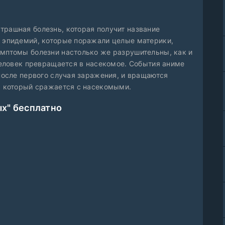
трашная болезнь, которая получит название
т эпидемий, которые поражали целые материки,
имптомы болезни настолько же разрушительны, как и
 человек превращается в насекомое. События аниме
 после первого случая заражения, и вращаются
о, который сражается с насекомыми.
х" бесплатно