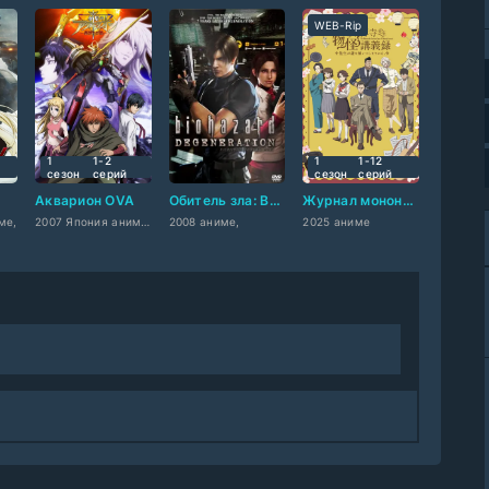
WEB-Rip
1
1-2
1
1-12
сезон
cерий
сезон
cерий
и
Акварион OVA
Обитель зла: Вырождение
Журнал мононокэ, автор Тюдзэндзи
ме,
2007 Япония аниме,
2008 аниме,
2025 аниме