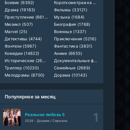
Боевик (9392)
Короткометражка (700)
ColdFilm
1-3 сезон
Драма (19183)
Фильмы (33121)
Преступление (6610)
Музыка (1684)
Отверженная святая и её гастрономическое путешествие в другом мире
1-5 серия
Мюзикл (507)
Биография (1768)
Субтитры, AniDUB, Dream Cast, AnimeVost, SHIZA Project
1 сезон
Marvel (25)
Военные (1337)
Детективы (4744)
Приключения (5216)
Монстрик Карамелька
1-6 серия
Манипулятор, SubVost, AnimeVost, FumoDub
Фэнтези (5967)
Фантастика (3831)
1 сезон
Комедии (14822)
Аниме (6655)
Игра лжецов
Исторические (2658)
Документальные фильмы (1923)
1-18 серия
мультфильм
AnimeVost, Субтитры, SHIZA Project, Dream Cast, Reanimedia, AniBaza
1 сезон
Триллер (10230)
Семейные (2689)
Мелодрамы (8700)
Дорама (10143)
Популярное за месяц
Реальная любовь 5
2026 - Дорама / Сериалы