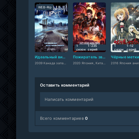
WEB-Rip
1
1-235
1
1-12
сезон
cерий
сезон
cерий
Идеальный вирус
Пожиратель звёзд
Чёрные метк
2009 Канада западный
2020 Япония, Китайское
2016 Япония ани
Оставить комментарий
Написать комментарий
Всего комментариев
0