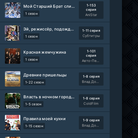
1-153
Мой Старший Брат слишком стабилен
серия
1 сезон
AniStar
Эй, режиссёр, подождите!
1-11 серия
Субтитры
1 сезон
1-101
Красная жемчужина
серия
1 сезон
Авто-Перевод
Древние пришельцы
1-8 серия
Влад Дорф
1-22 сезон
Власть в ночном городе. Книга третья: Юность Кэнена
1-8 серия
ColdFilm
1-5 сезон
Правила моей кухни
1-9 серия
Влад Дорф
1-15 сезон