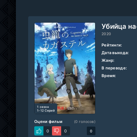
Убийца н
2020
Рейтинги:
Дата выхода:
Жанр:
В переводе:
Время:
1 cезон
1-12 Серий
Оцени фильм
(
0
голосов)
0
0
0