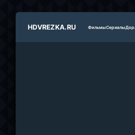
HDVREZKA.RU
Фильмы
Сериалы
Дор