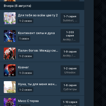
Ленин
Telecine
Вчера (6 августа)
Фильм
KimchiTV
Для тебя во всём цвету 2
1-7 серия
Счастливы ли мы?
WEB-Rip
SubVost, Манипулятор
1-2 сезон
Фильм
Синема УС
1-203
Континент силы и духа
серия
Любовь на розлив
WEB-Rip
1 сезон
AniMy / RuChiMe
Фильм
@MUZOBOZ@
Палач богов: Между смертным и божественным царством 2
1-9 серия
Ольмо
WEB-Rip
AniMy / RuChiMe
1-2 сезон
Фильм
@MUZOBOZ@
Ковчег
1-2 серия
1-92
Наши счастливые дни
Ultradox
серия
1-3 сезон
1 сезон
Авто-Перевод
Нуна, ты для меня женщина 2
1-8 серия
1-28
Последний повар
Субтитры
1-2 сезон
серия
1 сезон
Субтитры
Мисс Стерва
1-10 серия
AniMaunt