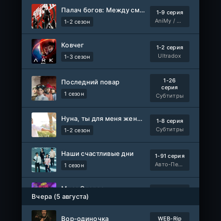
Палач богов: Между смертным и божественным царством 2
1-9 серия
AniMy / RuChiMe
1-2 сезон
Ковчег
1-2 серия
Ultradox
1-3 сезон
1-26
Последний повар
серия
1 сезон
Субтитры
Нуна, ты для меня женщина 2
1-8 серия
Субтитры
1-2 сезон
Наши счастливые дни
1-91 серия
Авто-Перевод
1 сезон
Мисс Стерва
1-10 серия
Вчера (5 августа)
AniMaunt
1 сезон
Вор-одиночка
WEB-Rip