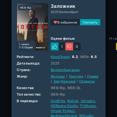
Заложник
WEB-Rip
2025 Великобрит
В избранное
Оцени фильм
(
1
го
1 cезон
1
0
1-5 Серий
Рейтинги:
КиноПоиск
:
6.2
, IMDb:
6.5
Дата выхода:
2025
Страна:
Великобритания
Жанр:
Фильмы
/
Триллер
/
Драма
/
Зарубежный
/
Сериалы
Качества:
WEB-Rip, WEB-DL
Топ качество:
WEB-Rip
В переводе:
ColdFilm
,
RuDub
,
Ultradox
,
HDRezka Studio
,
TVShows
,
Viruse Project
,
RedHeadSound
,
WStudio
,