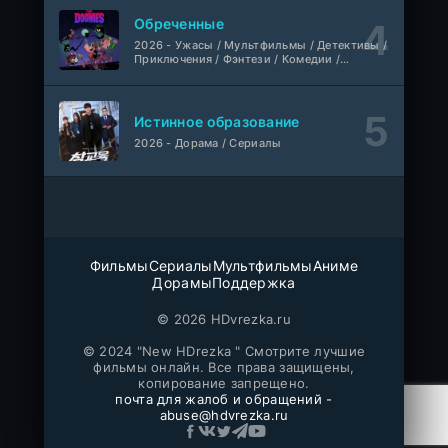
Обреченные
Звёздные войны: Видения представляют — Девятый джедай
1-8 серия
2026 - Ужасы / Мультфильмы / Детективы /
мультфильм
AniMaunt
1 сезон
Приключения / Фэнтези / Комедии /
Триллер / Семейные / Сериалы
Смотрите, почтальон идёт
WEB-Rip
Фильм
Синема УС
Истинное образование
2026 - Дорама / Сериалы
1-188
Несравненный боевой дух
серия
1 сезон
ПВА ШОУ
1670
1-8 серия
Фильмы
Сериалы
Мультфильмы
Аниме
Movie Dubbing
1-3 сезон
Дорамы
Поддержка
Жестокая месть: экономка, отказавшаяся от своего лица
© 2026 HDvrezka.ru
1-3 серия
Субтитры
1 сезон
© 2024 "New HDrezka " Смотрите лучшие
фильмы онлайн. Все права защищены,
копирование запрещено.
Это всего лишь Стамбул
1-8 серия
почта для жалоб и обращений -
DiziDenizi, AlisaDirilis
1 сезон
abuse@hdvrezka.ru