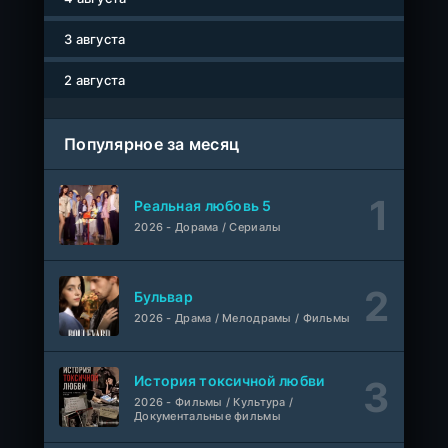
3 августа
Сто лет одиночества
1-7 серия
ColdFilm
1-2 сезон
2 августа
Как украсть банкомат и сойти с ума
WEB-Rip
Фильм
Синема УС
Популярное за месяц
1-58
Трепещущее сердце
серия
Реальная любовь 5
1 сезон
AveBrasil
2026 - Дорама / Сериалы
Сердцебиение драм-хорс
WEB-Rip
Фильм
Синема УС
Бульвар
2026 - Драма / Мелодрамы / Фильмы
Моё лето с «Мёртвыми»
WEB-Rip
Фильм
AlphaProject
История токсичной любви
Пробуждение источника силы
2026 - Фильмы / Культура /
1-18 серия
Документальные фильмы
AniMy / RuChiMe
1 сезон