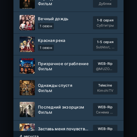
Жизнь в чужих мечтах
Фильм
WEB-DL
Дубляж
Фильм
AlphaProject
Вечный дождь
1-8 серия
1-40
Воинственный бог девяти солнц
Субтитры
1 сезон
серия
1 сезон
AniMy / RuChiMe
Красная река
1-5 серия
Героиня? Святая? Нет, я всемогущая горничная!
SubVost, Манипулятор, AnimeVost, Dream Cast
1 сезон
1-7 серия
Манипулятор, SubVost, AnimeVost
1 сезон
Призрачное ограбление
WEB-Rip
Фильм
Один на один: Австралия
@MUZOBOZ@
1-5 серия
Ultradox
1-4 сезон
Однажды спустя
Telecine
Фильм
KimchiTV
1-110
Связанные судьбой
серия
1 сезон
Мыльные оперы Турции, AlisaDirilis, Субтитры
Последний экзорцизм
WEB-Rip
Фильм
Синема УС
Шатёр чародея
1-6 серия
Дубляж
1 сезон
Заставь меня почувствовать
WEB-Rip
Фильм
@MUZOBOZ@
4 августа