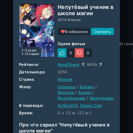
Непутёвый ученик в
школе магии
2014 Япония
В избранное
Оцени фильм
(
0
голо
1-3 cезон
0
0
1-13 Серий
Рейтинги:
КиноПоиск
:
7
, IMDb:
7
Дата выхода:
2014
Страна:
Япония
Жанр:
Сериалы
/
Боевик
/
Фэнтези
/
Аниме
/
Мультфильмы
/
Мелодрамы
В переводе:
AnilibriaTV
,
Dream Cast
Время:
0 ч. 22 м. (22 м.)
Про что сериал "Непутёвый ученик в
школе магии"