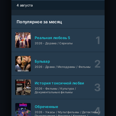
Влад Дорф
1-22 сезон
4 августа
Власть в ночном городе. Книга третья: Юность Кэнена
1-8 серия
Популярное за месяц
ColdFilm
1-5 сезон
Правила моей кухни
1-9 серия
Реальная любовь 5
Влад Дорф
1-15 сезон
2026 - Дорама / Сериалы
Ленин
Telecine
Фильм
KimchiTV
Бульвар
2026 - Драма / Мелодрамы / Фильмы
Счастливы ли мы?
WEB-Rip
Фильм
Синема УС
История токсичной любви
2026 - Фильмы / Культура /
Любовь на розлив
WEB-Rip
Документальные фильмы
Фильм
@MUZOBOZ@
Обреченные
Ольмо
WEB-Rip
2026 - Ужасы / Мультфильмы / Детективы /
Фильм
@MUZOBOZ@
Приключения / Фэнтези / Комедии /