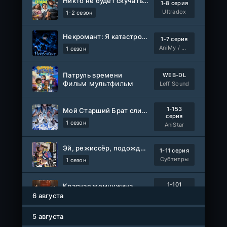
Никто не будет скучать по нам
1-8 серия
Ultradox
1-2 сезон
Некромант: Я катастрофа
1-7 серия
AniMy / RuChiMe
1 сезон
Патруль времени
WEB-DL
Фильм мультфильм
Leff Sound
1-153
Мой Старший Брат слишком стабилен
серия
1 сезон
AniStar
Эй, режиссёр, подождите!
1-11 серия
Субтитры
1 сезон
1-101
Красная жемчужина
серия
6 августа
1 сезон
Авто-Перевод
5 августа
Древние пришельцы
1-8 серия