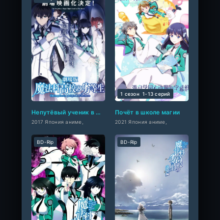
1 сезон
1-13 cерий
Непутёвый ученик в школе магии: Взывающая к звёздам
Почёт в школе магии
2017 Япония аниме,
2021 Япония аниме,
BD-Rip
BD-Rip