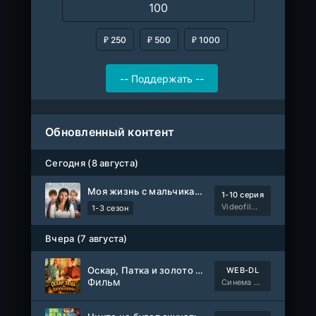
₽ 250
₽ 500
₽ 1000
Обновленный контент
Сегодня (8 августа)
Моя жизнь с мальчиками Уолтер
1-10 серия
Videofilm Int
1-3 сезон
Вчера (7 августа)
Оскар, Патка и золото Балтики
WEB-DL
Фильм
Синема УС